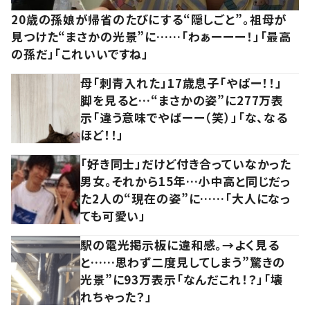
20歳の孫娘が帰省のたびにする“隠しごと”。祖母が
見つけた“まさかの光景”に……「わぁーーー！」「最高
の孫だ」「これいいですね」
母「刺青入れた」17歳息子「やばー！！」
脚を見ると…“まさかの姿”に277万表
示「違う意味でやばーー（笑）」「な、なる
ほど！！」
「好き同士」だけど付き合っていなかった
男女。それから15年…小中高と同じだっ
た2人の“現在の姿”に……「大人になっ
ても可愛い」
駅の電光掲示板に違和感。→よく見る
と……思わず二度見してしまう”驚きの
光景”に93万表示「なんだこれ！？」「壊
れちゃった？」