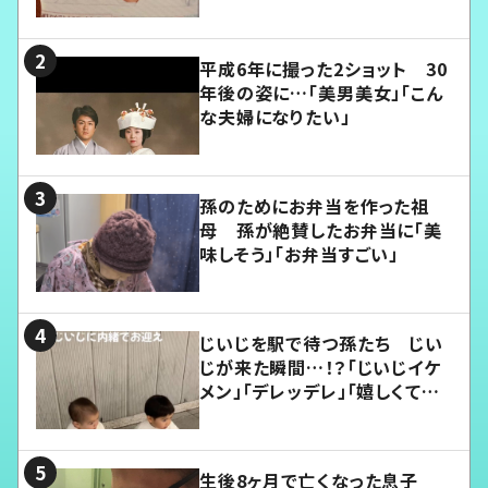
平成6年に撮った2ショット 30
年後の姿に…「美男美女」「こん
な夫婦になりたい」
孫のためにお弁当を作った祖
母 孫が絶賛したお弁当に「美
味しそう」「お弁当すごい」
じいじを駅で待つ孫たち じい
じが来た瞬間…！？「じいじイケ
メン」「デレッデレ」「嬉しくて可
愛くてたまらない」「幸せになれ
る」
生後8ヶ月で亡くなった息子