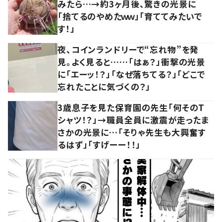
みたら…→約3ヶ月後、驚きの光景に
「捨てるのやめたｗｗ」「育ててみたいで
す！」
夜、コインランドリーで“忘れ物”を発
見。よく見ると……「はぁ？」衝撃の光景
に「エーッ！？」「なぜ落ちてる？」「どこで
忘れたことに気づくの？」
3歳息子を見た保育園の先生「何そのT
シャツ！？」→職員全員に激震が走ったま
さかの光景に…「そりゃ先生も大興奮す
るはず」「すげーー！！」