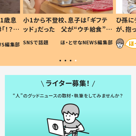
1歳息
小1から不登校、息子は「ギフテ
ひ孫に
「！？」
ッド」だった 父が“ウチ給食”を
が、抱
に「可愛
作り続ける理由とは #令和の親
「涙が
SNSで話題
ほ・とせなNEWS編集部
WS編集部
#令和の子
い」
ライター募集！
“人”のグッドニュースの取材・執筆をしてみませんか？