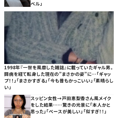
ベル」
1998年『一世を風靡した雑誌』に載っていたギャル男。
闘病を経て転身した現在の”まさかの姿”に…「ギャッ
プ！！」「まさかすぎる」「今も昔もかっこいい」「素晴らし
い」
スッピン女性→戸田恵梨香さん風メイク
をした結果……驚きの光景に「本人かと
思った」「ベースが美しい」「似すぎ！！」