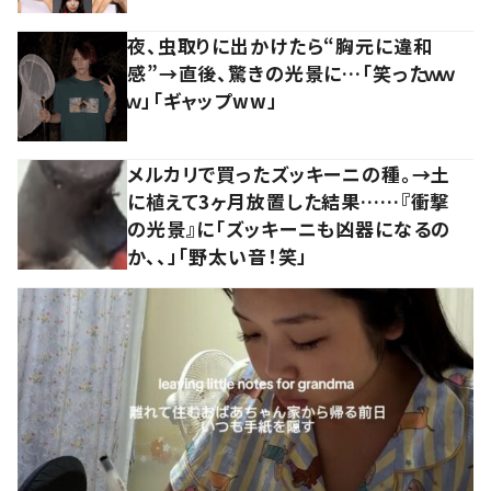
夜、虫取りに出かけたら“胸元に違和
感”→直後、驚きの光景に…「笑ったｗｗ
ｗ」「ギャップww」
メルカリで買ったズッキーニの種。→土
に植えて3ヶ月放置した結果……『衝撃
の光景』に「ズッキーニも凶器になるの
か、、」「野太い音！笑」