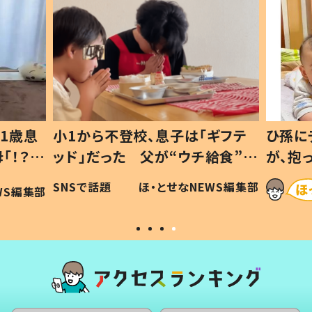
1歳息
小1から不登校、息子は「ギフテ
ひ孫に
「！？」
ッド」だった 父が“ウチ給食”を
が、抱
に「可愛
作り続ける理由とは #令和の親
「涙が
SNSで話題
ほ・とせなNEWS編集部
WS編集部
#令和の子
い」