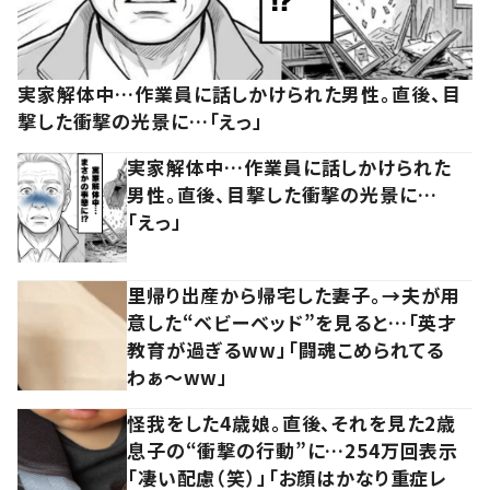
実家解体中…作業員に話しかけられた男性。直後、目
撃した衝撃の光景に…「えっ」
実家解体中…作業員に話しかけられた
男性。直後、目撃した衝撃の光景に…
「えっ」
里帰り出産から帰宅した妻子。→夫が用
意した“ベビーベッド”を見ると…「英才
教育が過ぎるww」「闘魂こめられてる
わぁ～ww」
怪我をした4歳娘。直後、それを見た2歳
息子の“衝撃の行動”に…254万回表示
「凄い配慮（笑）」「お顔はかなり重症レ