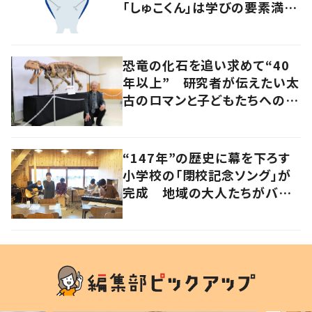
「しゅこくん」は学びの要素満載
のシュモクザメ
恐竜の化石を追い求めて“40
年以上” 研究者が伝えたい太
古のロマンと子どもたちへのメ
ッセージ
“147年”の歴史に幕を下ろす
小学校の「閉校記念ソング」が
完成 地域の大人たちがバン
ドを結成して応援