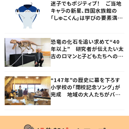
迷子でもポジティブ！ ご当地
キャラの新星、四国水族館の
「しゅこくん」は学びの要素満載
のシュモクザメ
恐竜の化石を追い求めて“40
年以上” 研究者が伝えたい太
古のロマンと子どもたちへのメ
ッセージ
“147年”の歴史に幕を下ろす
小学校の「閉校記念ソング」が
完成 地域の大人たちがバン
ドを結成して応援