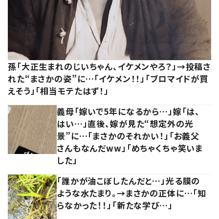
孫「大正生まれのじいちゃん、イケメンやろ？」→投稿さ
れた“まさかの姿”に…「イケメン！！」「ブロマイドが買
えそう」「相当モテたはず！」
義母「嫁いで5年になるから…」嫁「は、
はい…」直後、嫁が見た“想定外の光
景”に…「まさかのそれかい！」「お義父
さんもなんだww」「めちゃくちゃ笑いま
した」
「誰かが油こぼしたんだと…」光る膜の
ような水たまり。→まさかの正体に…「知
らなかった！！」「新たな学び…」