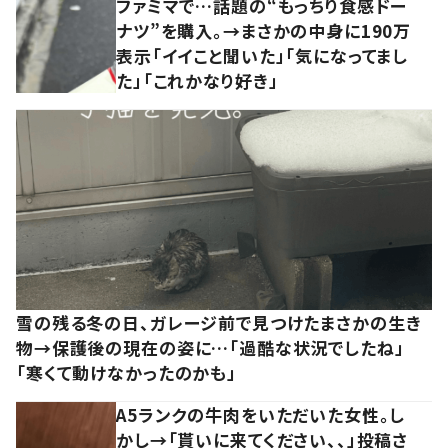
ファミマで…話題の“もっちり食感ドー
ナツ”を購入。→まさかの中身に190万
表示「イイこと聞いた」「気になってまし
た」「これかなり好き」
雪の残る冬の日、ガレージ前で見つけたまさかの生き
物→保護後の現在の姿に…「過酷な状況でしたね」
「寒くて動けなかったのかも」
A5ランクの牛肉をいただいた女性。し
かし→「貰いに来てください、、」投稿さ