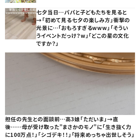
七夕当日…パパと子どもたちを見ると
→「初めて見る七夕の楽しみ方」衝撃の
光景に…「おもろすぎるwww」「そうい
うイベントだっけ？w」「どこの星の文化
ですか？」
担任の先生との面談前…高3娘「ただいま」→直
後……母が受け取った”まさかのモノ”に「生き抜く力
に100万点！」「シゴデキ！！」「将来めっちゃ出世しそう」