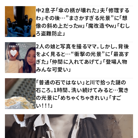
中2息子「傘の柄が壊れた」夫「修理する
わ」その後…”まさかすぎる光景”に「想
像の斜め上だったｗ」「魔改造やｗ」「むし
ろ盗難防止」
2人の娘と写真を撮るママ。しかし、背後
をよく見ると…“衝撃の光景”に「最高す
ぎた」「仲間に入れてあげて」「登場人物
みんな可愛い」
「普通の石ではない」と川で拾った謎の
石ころ。1時間、洗い続けてみると…驚き
の光景に「めちゃくちゃきれい」「すご
い！！！」