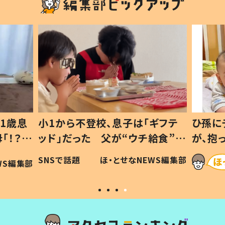
1歳息
小1から不登校、息子は「ギフテ
ひ孫に
「！？」
ッド」だった 父が“ウチ給食”を
が、抱
に「可愛
作り続ける理由とは #令和の親
「涙が
SNSで話題
ほ・とせなNEWS編集部
WS編集部
#令和の子
い」