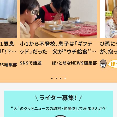
1歳息
小1から不登校、息子は「ギフテ
ひ孫に
「！？」
ッド」だった 父が“ウチ給食”を
が、抱
に「可愛
作り続ける理由とは #令和の親
「涙が
SNSで話題
ほ・とせなNEWS編集部
WS編集部
#令和の子
い」
ライター募集！
“人”のグッドニュースの取材・執筆をしてみませんか？