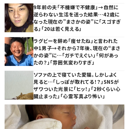
9年前の夫「不機嫌で不健康」→自然に
逆らわない生活を送った結果…42歳に
なった現在の”まさかの姿”に「スゴすぎ
る」「20は若く見える」
ラグビーを辞め「痩せたね」と言われた
中1男子→それから7年後、現在の“まさ
かの姿”に…「ガチでえぐい」「何があっ
たの？」「雰囲気変わりすぎ」
ソファの上で寝ていた愛猫。しかしよく
見ると…「しっぽが取れてる！？」SNSが
ザワついた光景に「ヒッ！」「2秒くらい心
臓止まった」「心霊写真より怖い」