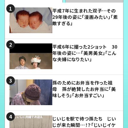
平成7年に生まれた双子…その
29年後の姿に「漫画みたい」「素
敵すぎる」
平成6年に撮った2ショット 30
年後の姿に…「美男美女」「こん
な夫婦になりたい」
孫のためにお弁当を作った祖
母 孫が絶賛したお弁当に「美
味しそう」「お弁当すごい」
じいじを駅で待つ孫たち じい
じが来た瞬間…！？「じいじイケ