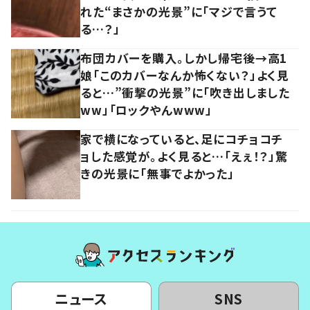
れた“まさかの光景”に「マジで言うて
る…？」
布団カバーを購入。しかし帰宅後→高1
娘「このカバーなんか怖くない？」よく見
ると…”衝撃の光景”に「吹き出しました
ww」「ロックやんwww」
家で横になっていると、足にコチョコチ
ョした感覚が。よく見ると…「えぇ！？」驚
きの光景に「無事でよかった」
ニュース
SNS