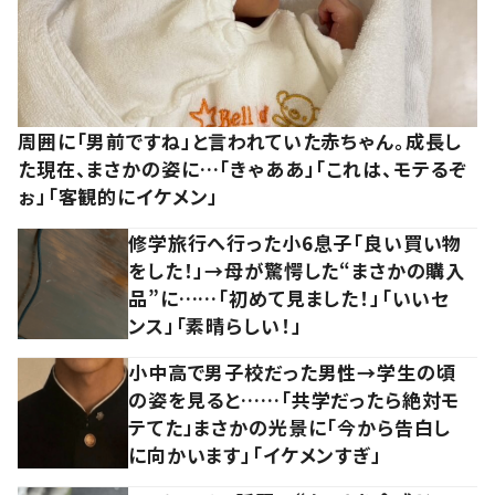
周囲に「男前ですね」と言われていた赤ちゃん。成長し
た現在、まさかの姿に…「きゃああ」「これは、モテるぞ
ぉ」「客観的にイケメン」
修学旅行へ行った小6息子「良い買い物
をした！」→母が驚愕した“まさかの購入
品”に……「初めて見ました！」「いいセ
ンス」「素晴らしい！」
小中高で男子校だった男性→学生の頃
の姿を見ると……「共学だったら絶対モ
テてた」まさかの光景に「今から告白し
に向かいます」「イケメンすぎ」