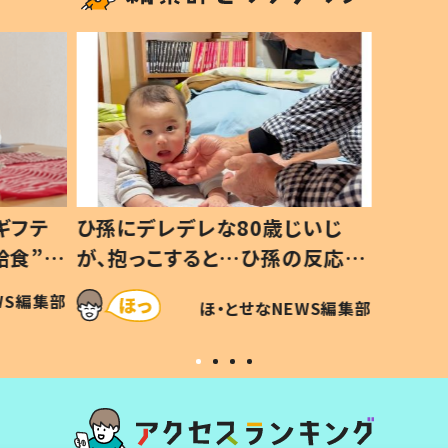
レな80歳じいじ
生後8ヶ月で亡くなった息子
ると…ひ孫の反応に
3年半後、当時の妻の日記に
」「可愛くて仕方な
てあった本音とは
ほ・とせなNEWS編集部
ほ・とせなNEWS編