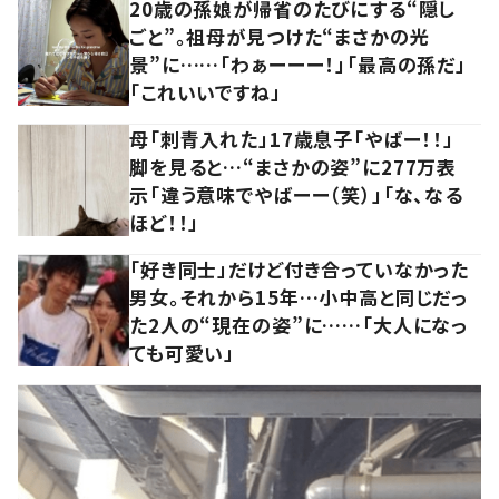
20歳の孫娘が帰省のたびにする“隠し
ごと”。祖母が見つけた“まさかの光
景”に……「わぁーーー！」「最高の孫だ」
「これいいですね」
母「刺青入れた」17歳息子「やばー！！」
脚を見ると…“まさかの姿”に277万表
示「違う意味でやばーー（笑）」「な、なる
ほど！！」
「好き同士」だけど付き合っていなかった
男女。それから15年…小中高と同じだっ
た2人の“現在の姿”に……「大人になっ
ても可愛い」