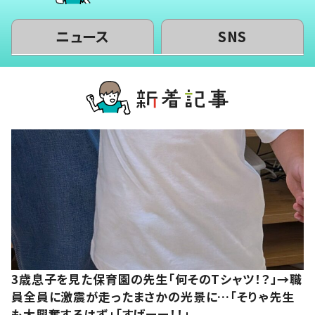
ニュース
SNS
3歳息子を見た保育園の先生「何そのTシャツ！？」→職
員全員に激震が走ったまさかの光景に…「そりゃ先生
も大興奮するはず」「すげーー！！」