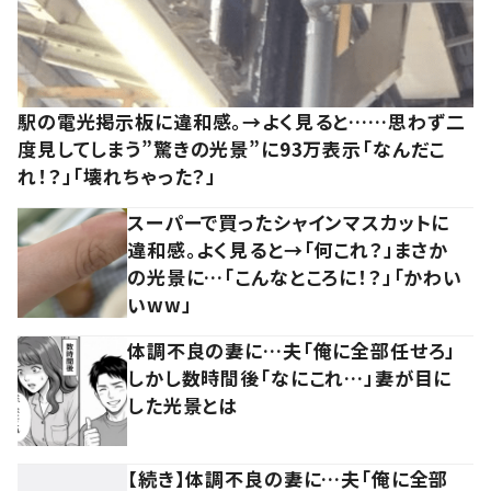
駅の電光掲示板に違和感。→よく見ると……思わず二
度見してしまう”驚きの光景”に93万表示「なんだこ
れ！？」「壊れちゃった？」
スーパーで買ったシャインマスカットに
違和感。よく見ると→「何これ？」まさか
の光景に…「こんなところに！？」「かわい
いww」
体調不良の妻に…夫「俺に全部任せろ」
しかし数時間後「なにこれ…」妻が目に
した光景とは
【続き】体調不良の妻に…夫「俺に全部