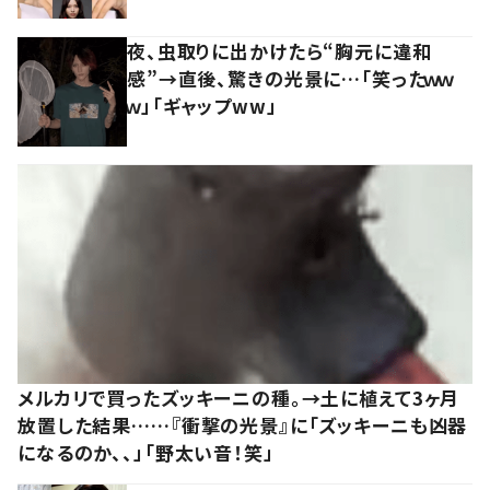
夜、虫取りに出かけたら“胸元に違和
感”→直後、驚きの光景に…「笑ったｗｗ
ｗ」「ギャップww」
メルカリで買ったズッキーニの種。→土に植えて3ヶ月
放置した結果……『衝撃の光景』に「ズッキーニも凶器
になるのか、、」「野太い音！笑」