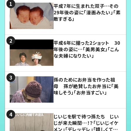
平成7年に生まれた双子…その
29年後の姿に「漫画みたい」「素
敵すぎる」
平成6年に撮った2ショット 30
年後の姿に…「美男美女」「こん
な夫婦になりたい」
孫のためにお弁当を作った祖
母 孫が絶賛したお弁当に「美
味しそう」「お弁当すごい」
じいじを駅で待つ孫たち じい
じが来た瞬間…！？「じいじイケ
メン」「デレッデレ」「嬉しくて可