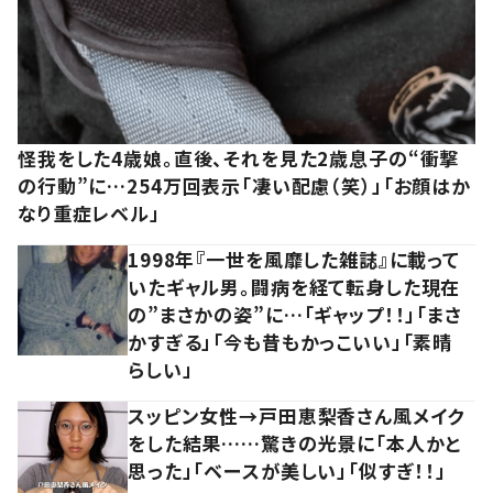
怪我をした4歳娘。直後、それを見た2歳息子の“衝撃
の行動”に…254万回表示「凄い配慮（笑）」「お顔はか
なり重症レベル」
1998年『一世を風靡した雑誌』に載って
いたギャル男。闘病を経て転身した現在
の”まさかの姿”に…「ギャップ！！」「まさ
かすぎる」「今も昔もかっこいい」「素晴
らしい」
スッピン女性→戸田恵梨香さん風メイク
をした結果……驚きの光景に「本人かと
思った」「ベースが美しい」「似すぎ！！」