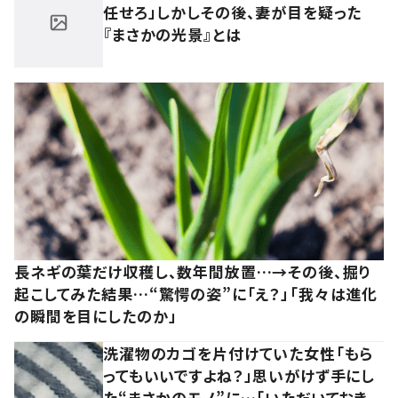
任せろ」しかしその後、妻が目を疑った
『まさかの光景』とは
長ネギの葉だけ収穫し、数年間放置…→その後、掘り
起こしてみた結果…“驚愕の姿”に「え？」「我々は進化
の瞬間を目にしたのか」
洗濯物のカゴを片付けていた女性「もら
ってもいいですよね？」思いがけず手にし
た“まさかのモノ”に…「いただいておき