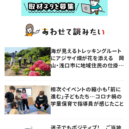
海が見えるトレッキングルート
にアジサイ畑が花を添える 岡
山・浅口市に地域住民の仕掛け
た新スポット！
相次ぐイベントの縮小も「前に
進む」子どもたち…コロナ禍の
学童保育で指導員が感じたこと
迷子でもポジティブ！ ご当地