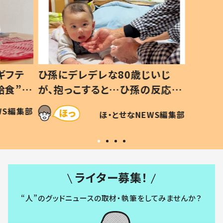
ギフテ
ひ孫にデレデレな80歳じいじ
給食”を
が、抱っこすると…ひ孫の反応に
和の親
「涙が出ました」「可愛くて仕方な
WS編集部
ほ・とせなNEWS編集部
い」
ライター募集！
“人”のグッドニュースの取材・執筆をしてみませんか？