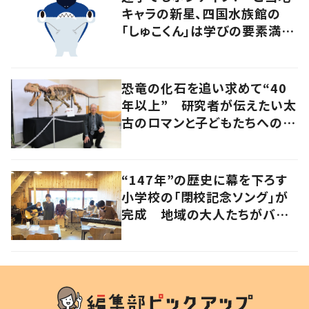
キャラの新星、四国水族館の
「しゅこくん」は学びの要素満載
のシュモクザメ
恐竜の化石を追い求めて“40
年以上” 研究者が伝えたい太
古のロマンと子どもたちへのメ
ッセージ
“147年”の歴史に幕を下ろす
小学校の「閉校記念ソング」が
完成 地域の大人たちがバン
ドを結成して応援