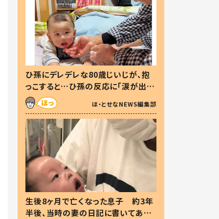
ひ孫にデレデレな80歳じいじが、抱
っこすると…ひ孫の反応に「涙が出ま
した」「可愛くて仕方ない」
ほ・とせなNEWS編集部
生後8ヶ月で亡くなった息子 約3年
半後、当時の妻の日記に書いてあっ