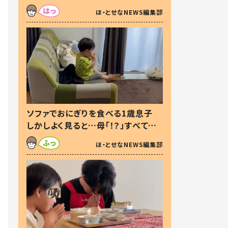
た本音とは
ほ・とせなNEWS編集部
ソファでおにぎりを食べる1歳息子
しかしよく見ると…母「！？」すべてを
察した母の投稿に「可愛いから許
ほ・とせなNEWS編集部
す！」「現行犯〜」