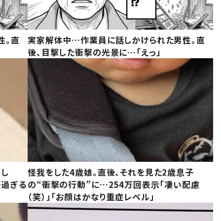
性。直
実家解体中…作業員に話しかけられた男性。直
後、目撃した衝撃の光景に…「えっ」
意し
怪我をした4歳娘。直後、それを見た2歳息子
が過ぎる
の“衝撃の行動”に…254万回表示「凄い配慮
（笑）」「お顔はかなり重症レベル」