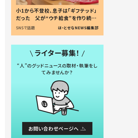
小1から不登校、息子は「ギフテッド」
だった 父が“ウチ給食”を作り続け
る理由とは #令和の親 #令和の子
SNSで話題
ほ・とせなNEWS編集部
ライター募集！
“人”のグッドニュースの取材・執筆をし
てみませんか？
お問い合わせページへ