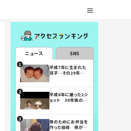
ニュース
SNS
平成7年に生まれた
双子…その29年後
の姿に「漫画みたい」
「素敵すぎる」
平成6年に撮った2シ
ョット 30年後の姿
に…「美男美女」「こ
んな夫婦になりた
い」
孫のためにお弁当を
作った祖母 孫が絶