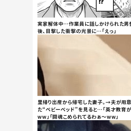
実家解体中…作業員に話しかけられた男
後、目撃した衝撃の光景に…「えっ」
里帰り出産から帰宅した妻子。→夫が用
た“ベビーベッド”を見ると…「英才教育
ww」「闘魂こめられてるわぁ～ww」