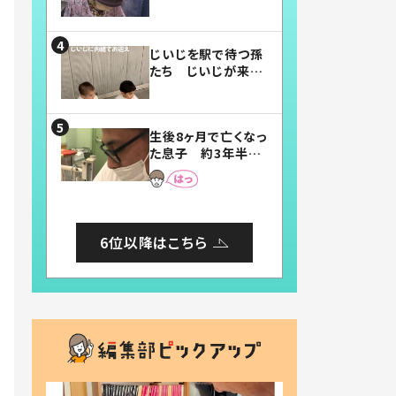
賛したお弁当に「美
味しそう」「お弁当す
ごい」
じいじを駅で待つ孫
たち じいじが来た
瞬間…！？「じいじイ
ケメン」「デレッデレ」
「嬉しくて可愛くてた
生後8ヶ月で亡くなっ
まらない」「幸せにな
た息子 約3年半
れる」
後、当時の妻の日記
に書いてあった本音
とは
6位以降はこちら