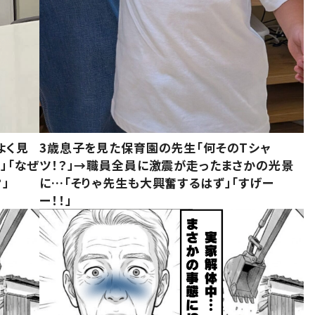
よく見
3歳息子を見た保育園の先生「何そのTシャ
」「なぜ
ツ！？」→職員全員に激震が走ったまさかの光景
」
に…「そりゃ先生も大興奮するはず」「すげー
ー！！」