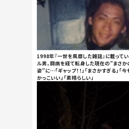
1998年『一世を風靡した雑誌』に載って
ル男。闘病を経て転身した現在の”まさか
姿”に…「ギャップ！！」「まさかすぎる」「
かっこいい」「素晴らしい」