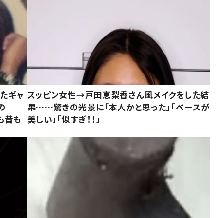
いたギャ
スッピン女性→戸田恵梨香さん風メイクをした結
の
果……驚きの光景に「本人かと思った」「ベースが
今も昔も
美しい」「似すぎ！！」