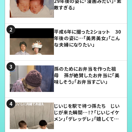
29年後の姿に「漫画みたい」「素
敵すぎる」
平成6年に撮った2ショット 30
年後の姿に…「美男美女」「こん
な夫婦になりたい」
孫のためにお弁当を作った祖
母 孫が絶賛したお弁当に「美
味しそう」「お弁当すごい」
じいじを駅で待つ孫たち じい
じが来た瞬間…！？「じいじイケ
メン」「デレッデレ」「嬉しくて可
愛くてたまらない」「幸せになれ
る」