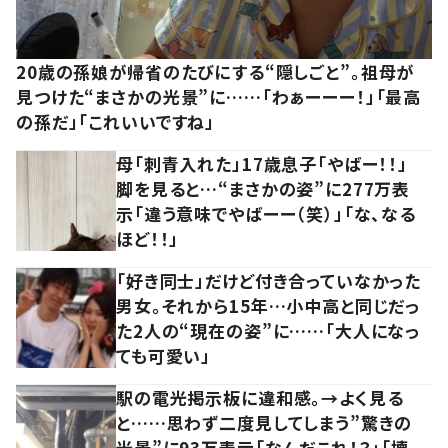
20歳の孫娘が帰省のたびにする“隠しごと”。祖母が
見つけた“まさかの光景”に……「わぁーーー！」「最高
の孫だ」「これいいですね」
母「刺青入れた」17歳息子「やばー！！」
脚を見ると…“まさかの姿”に277万表
示「違う意味でやばーー（笑）」「な、なる
ほど！！」
「好き同士」だけど付き合っていなかった
男女。それから15年…小中高と同じだっ
た2人の“現在の姿”に……「大人になっ
ても可愛い」
駅の電光掲示板に違和感。→よく見る
と……思わず二度見してしまう”驚きの
光景”に93万表示「なんだこれ！？」「壊