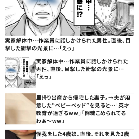
実家解体中…作業員に話しかけられた男性。直後、目
撃した衝撃の光景に…「えっ」
実家解体中…作業員に話しかけられた
男性。直後、目撃した衝撃の光景に…
「えっ」
里帰り出産から帰宅した妻子。→夫が用
意した“ベビーベッド”を見ると…「英才
教育が過ぎるww」「闘魂こめられてる
わぁ～ww」
怪我をした4歳娘。直後、それを見た2歳