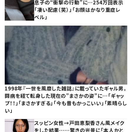
息子の“衝撃の行動”に…254万回表示
「凄い配慮（笑）」「お顔はかなり重症レ
ベル」
1998年『一世を風靡した雑誌』に載っていたギャル男。
闘病を経て転身した現在の”まさかの姿”に…「ギャッ
プ！！」「まさかすぎる」「今も昔もかっこいい」「素晴らし
い」
スッピン女性→戸田恵梨香さん風メイク
をした結果……驚きの光景に「本人かと