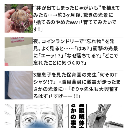
“芽が出てしまったじゃがいも”を植えて
みたら…→約3ヶ月後、驚きの光景に
「捨てるのやめたｗｗ」「育ててみたいで
す！」
夜、コインランドリーで“忘れ物”を発
見。よく見ると……「はぁ？」衝撃の光景
に「エーッ！？」「なぜ落ちてる？」「どこで
忘れたことに気づくの？」
3歳息子を見た保育園の先生「何そのT
シャツ！？」→職員全員に激震が走ったま
さかの光景に…「そりゃ先生も大興奮す
るはず」「すげーー！！」