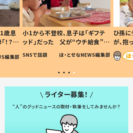
1歳息
小1から不登校、息子は「ギフテ
ひ孫に
「！？」
ッド」だった 父が“ウチ給食”を
が、抱
に「可愛
作り続ける理由とは #令和の親
「涙が
SNSで話題
ほ・とせなNEWS編集部
WS編集部
#令和の子
い」
ライター募集！
“人”のグッドニュースの取材・執筆をしてみませんか？