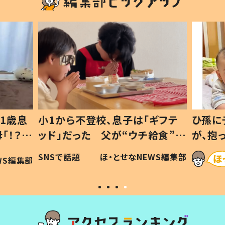
1歳息
小1から不登校、息子は「ギフテ
ひ孫に
「！？」
ッド」だった 父が“ウチ給食”を
が、抱
に「可愛
作り続ける理由とは #令和の親
「涙が
SNSで話題
ほ・とせなNEWS編集部
WS編集部
#令和の子
い」