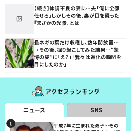
【続き】体調不良の妻に…夫「俺に全部
任せろ」しかしその後、妻が目を疑った
『まさかの光景』とは
長ネギの葉だけ収穫し、数年間放置…
→その後、掘り起こしてみた結果…“驚
愕の姿”に「え？」「我々は進化の瞬間を
目にしたのか」
ニュース
SNS
平成7年に生まれた双子…その