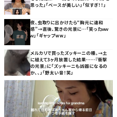
思った」「ベースが美しい」「似すぎ！！」
夜、虫取りに出かけたら“胸元に違和
感”→直後、驚きの光景に…「笑ったｗｗ
ｗ」「ギャップww」
メルカリで買ったズッキーニの種。→土
に植えて3ヶ月放置した結果……『衝撃
の光景』に「ズッキーニも凶器になるの
か、、」「野太い音！笑」