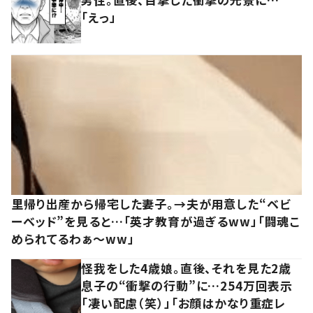
「えっ」
里帰り出産から帰宅した妻子。→夫が用意した“ベビ
ーベッド”を見ると…「英才教育が過ぎるww」「闘魂こ
められてるわぁ～ww」
怪我をした4歳娘。直後、それを見た2歳
息子の“衝撃の行動”に…254万回表示
「凄い配慮（笑）」「お顔はかなり重症レ