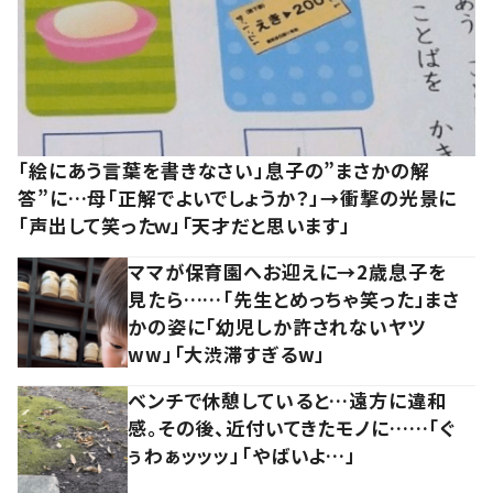
「絵にあう言葉を書きなさい」息子の”まさかの解
答”に…母「正解でよいでしょうか？」→衝撃の光景に
「声出して笑ったｗ」「天才だと思います」
ママが保育園へお迎えに→2歳息子を
見たら……「先生とめっちゃ笑った」まさ
かの姿に「幼児しか許されないヤツ
ww」「大渋滞すぎるw」
ベンチで休憩していると…遠方に違和
感。その後、近付いてきたモノに……「ぐ
ぅわぁッッッ」「やばいよ…」