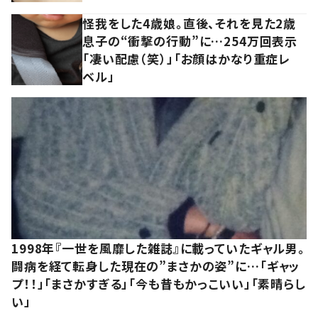
怪我をした4歳娘。直後、それを見た2歳
息子の“衝撃の行動”に…254万回表示
「凄い配慮（笑）」「お顔はかなり重症レ
ベル」
1998年『一世を風靡した雑誌』に載っていたギャル男。
闘病を経て転身した現在の”まさかの姿”に…「ギャッ
プ！！」「まさかすぎる」「今も昔もかっこいい」「素晴らし
い」