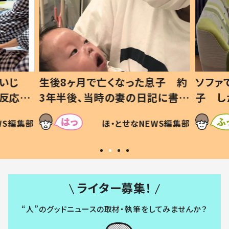
いじ
生後8ヶ月で亡くなった息子 約
ソファ
の反応に
3年半後、当時の妻の日記に書い
子 し
て仕方な
てあった本音とは
すべて
WS編集部
ほ・とせなNEWS編集部
いから
ライター募集！
“人”のグッドニュースの取材・執筆をしてみませんか？