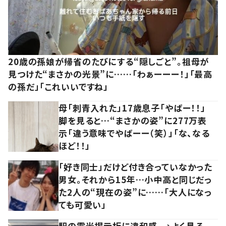
20歳の孫娘が帰省のたびにする“隠しごと”。祖母が
見つけた“まさかの光景”に……「わぁーーー！」「最高
の孫だ」「これいいですね」
母「刺青入れた」17歳息子「やばー！！」
脚を見ると…“まさかの姿”に277万表
示「違う意味でやばーー（笑）」「な、なる
ほど！！」
「好き同士」だけど付き合っていなかった
男女。それから15年…小中高と同じだっ
た2人の“現在の姿”に……「大人になっ
ても可愛い」
駅の電光掲示板に違和感。→よく見る