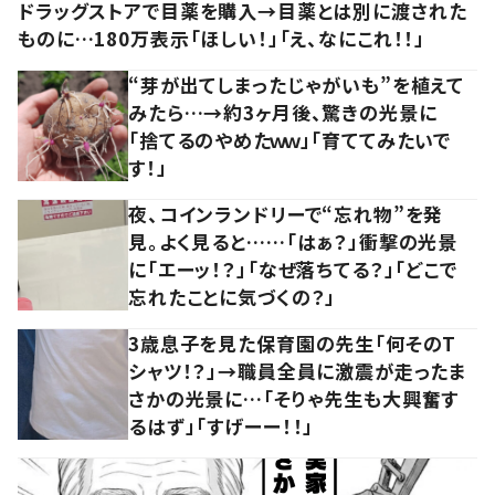
ドラッグストアで目薬を購入→目薬とは別に渡された
ものに…180万表示「ほしい！」「え、なにこれ！！」
“芽が出てしまったじゃがいも”を植えて
みたら…→約3ヶ月後、驚きの光景に
「捨てるのやめたｗｗ」「育ててみたいで
す！」
夜、コインランドリーで“忘れ物”を発
見。よく見ると……「はぁ？」衝撃の光景
に「エーッ！？」「なぜ落ちてる？」「どこで
忘れたことに気づくの？」
3歳息子を見た保育園の先生「何そのT
シャツ！？」→職員全員に激震が走ったま
さかの光景に…「そりゃ先生も大興奮す
るはず」「すげーー！！」