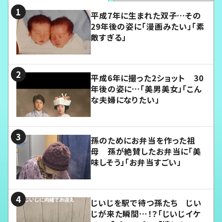
平成7年に生まれた双子…その
29年後の姿に「漫画みたい」「素
敵すぎる」
平成6年に撮った2ショット 30
年後の姿に…「美男美女」「こん
な夫婦になりたい」
孫のためにお弁当を作った祖
母 孫が絶賛したお弁当に「美
味しそう」「お弁当すごい」
じいじを駅で待つ孫たち じい
じが来た瞬間…！？「じいじイケ