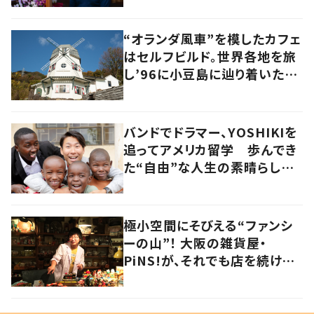
“オランダ風車”を模したカフェ
はセルフビルド。世界各地を旅
し’96に小豆島に辿り着いた家
族の軌跡とこれから。
バンドでドラマー、YOSHIKIを
追ってアメリカ留学 歩んでき
た“自由”な人生の素晴らしさ
を、英会話教室で子どもたち
に 徳島
極小空間にそびえる“ファンシ
ーの山”！ 大阪の雑貨屋・
PiNS!が、それでも店を続ける
わけ