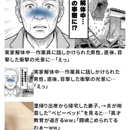
実家解体中…作業員に話しかけられた男性。直後、目
撃した衝撃の光景に…「えっ」
実家解体中…作業員に話しかけられた
男性。直後、目撃した衝撃の光景に…
「えっ」
里帰り出産から帰宅した妻子。→夫が用
意した“ベビーベッド”を見ると…「英才
教育が過ぎるww」「闘魂こめられてる
わぁ～ww」