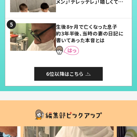
メン」「デレッデレ」「嬉しくて可
愛くてたまらない」「幸せになれ
る」
生後8ヶ月で亡くなった息子
約3年半後、当時の妻の日記に
書いてあった本音とは
6位以降はこちら