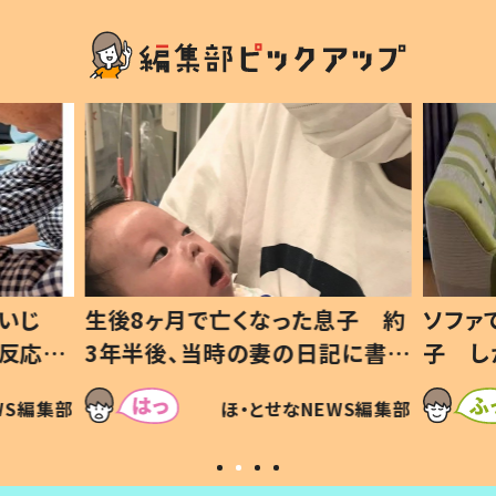
いじ
生後8ヶ月で亡くなった息子 約
ソファ
の反応に
3年半後、当時の妻の日記に書い
子 し
て仕方な
てあった本音とは
すべて
WS編集部
ほ・とせなNEWS編集部
いから