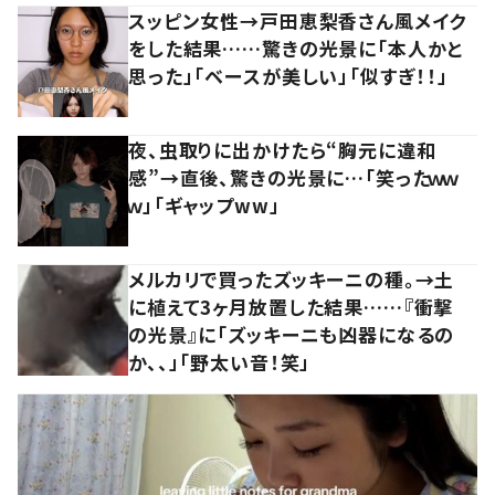
スッピン女性→戸田恵梨香さん風メイク
をした結果……驚きの光景に「本人かと
思った」「ベースが美しい」「似すぎ！！」
夜、虫取りに出かけたら“胸元に違和
感”→直後、驚きの光景に…「笑ったｗｗ
ｗ」「ギャップww」
メルカリで買ったズッキーニの種。→土
に植えて3ヶ月放置した結果……『衝撃
の光景』に「ズッキーニも凶器になるの
か、、」「野太い音！笑」