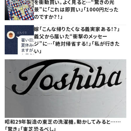
を衝動買い。よく見ると…“驚きの光
景”に「これは即買い」「1000円だった
のですか？！」
嫁「こんな帰りたくなる義実家ある！？」
義父から届いた“衝撃のメッセー
ジ”に…「絶対帰省する！」「私が行きた
い」
昭和29年製造の東芝の洗濯機。動かしてみると……
「驚き」「東芝恐るべし」