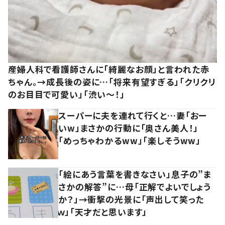
産婦人科で看護師さんに「綺麗なお顔」と言われた赤
ちゃん。→成長後の姿に…「将来有望すぎる」「クリクリ
のお目目で可愛い」「渋い～！」
スーパーに夫を連れて行くと…妻「おー
いw」まさかの行動に「奥さん美人！」
「めっちゃわかるww」「楽しそうww」
「絵にあう言葉を書きなさい」息子の”ま
さかの解答”に…母「正解でよいでしょう
か？」→衝撃の光景に「声出して笑った
ｗ」「天才だと思います」