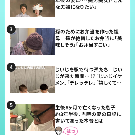
年後の姿に…「美男美女」「こん
な夫婦になりたい」
孫のためにお弁当を作った祖
母 孫が絶賛したお弁当に「美
味しそう」「お弁当すごい」
じいじを駅で待つ孫たち じい
じが来た瞬間…！？「じいじイケ
メン」「デレッデレ」「嬉しくて可
愛くてたまらない」「幸せになれ
る」
生後8ヶ月で亡くなった息子
約3年半後、当時の妻の日記に
書いてあった本音とは