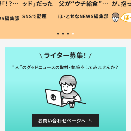
「！？」
ッド」だった 父が“ウチ給食”を
が、抱
に「可愛
作り続ける理由とは #令和の親
「涙が
SNSで話題
ほ・とせなNEWS編集部
WS編集部
#令和の子
い」
ライター募集！
“人”のグッドニュースの取材・執筆をしてみませんか？
お問い合わせページへ