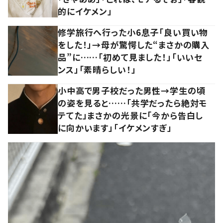
的にイケメン」
修学旅行へ行った小6息子「良い買い物
をした！」→母が驚愕した“まさかの購入
品”に……「初めて見ました！」「いいセ
ンス」「素晴らしい！」
小中高で男子校だった男性→学生の頃
の姿を見ると……「共学だったら絶対モ
テてた」まさかの光景に「今から告白し
に向かいます」「イケメンすぎ」