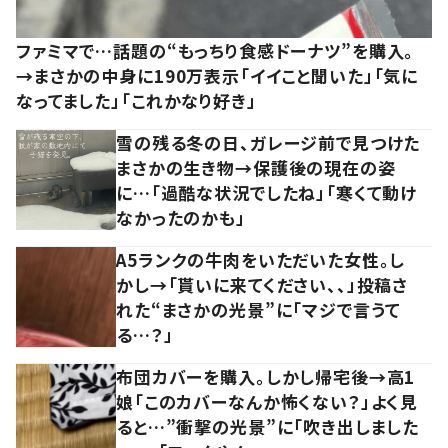
ファミマで…話題の“もっちり食感ドーナツ”を購入。
→まさかの中身に190万表示「イイこと聞いた」「気に
なってました」「これかなり好き」
雪の残る冬の日、ガレージ前で見つけた
まさかの生き物→保護後の現在の姿
に…「過酷な状況でしたね」「寒くて動け
なかったのかも」
A5ランクの牛肉をいただいた女性。し
かし→「貰いに来てください、、」投稿さ
れた“まさかの光景”に「マジで言うて
る…？」
布団カバーを購入。しかし帰宅後→高1
娘「このカバーなんか怖くない？」よく見
ると…”衝撃の光景”に「吹き出しました