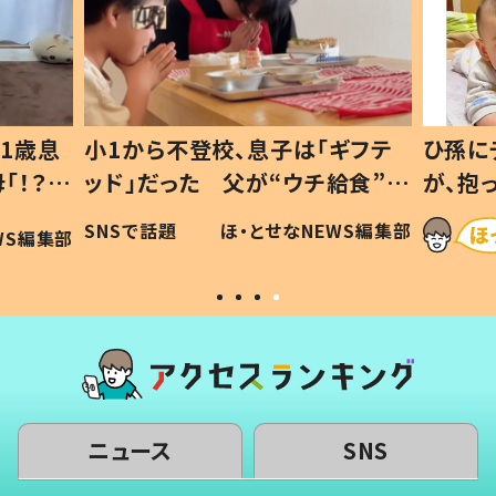
1歳息
小1から不登校、息子は「ギフテ
ひ孫に
「！？」
ッド」だった 父が“ウチ給食”を
が、抱
に「可愛
作り続ける理由とは #令和の親
「涙が
SNSで話題
ほ・とせなNEWS編集部
WS編集部
#令和の子
い」
ニュース
SNS