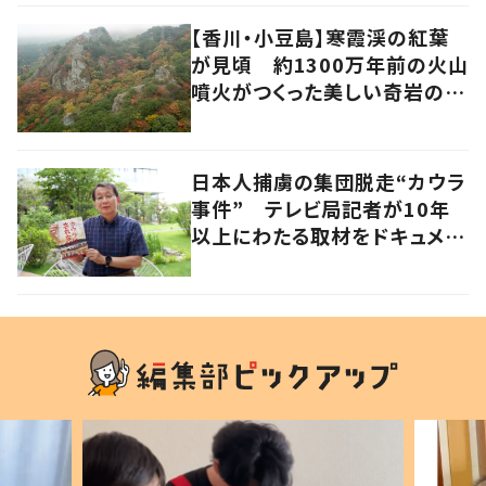
【香川・小豆島】寒霞渓の紅葉
が見頃 約1300万年前の火山
噴火がつくった美しい奇岩の景
色
日本人捕虜の集団脱走“カウラ
事件” テレビ局記者が10年
以上にわたる取材をドキュメン
タリー映画化