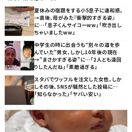
夏休みの宿題をする小5息子に違和感。
→直後、母がみた『衝撃的すぎる姿』
に…「息子くんサイコーww」「吹き出し
ちゃいましたww」
中学生の時に出会うも“別々の道を歩
んでいた”男女。しかし10年後の現在
→”まさかすぎる姿”に…「2人とも遠回
りしたんだね」「素敵過ぎる」
スタバでワッフルを注文した女性。しか
しその後、SNSが騒然とした投稿に…
「知らなかった」「ヤバい安い」