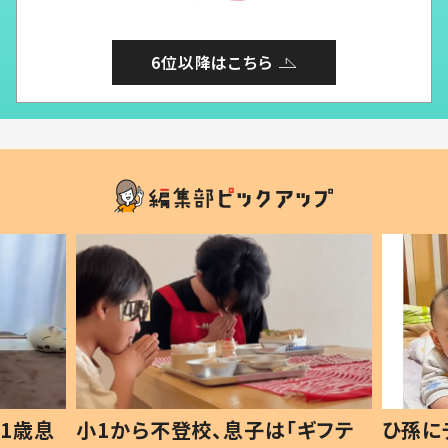
6位以降はこちら
1歳息
小1から不登校、息子は「ギフテ
ひ孫に