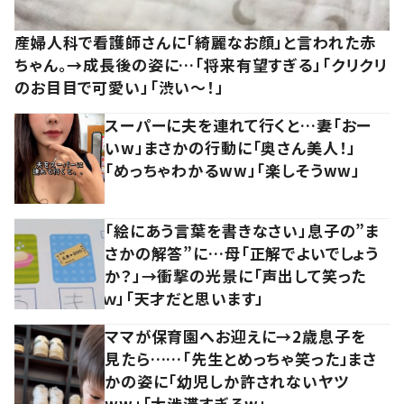
産婦人科で看護師さんに「綺麗なお顔」と言われた赤
ちゃん。→成長後の姿に…「将来有望すぎる」「クリクリ
のお目目で可愛い」「渋い～！」
スーパーに夫を連れて行くと…妻「おー
いw」まさかの行動に「奥さん美人！」
「めっちゃわかるww」「楽しそうww」
「絵にあう言葉を書きなさい」息子の”ま
さかの解答”に…母「正解でよいでしょう
か？」→衝撃の光景に「声出して笑った
ｗ」「天才だと思います」
ママが保育園へお迎えに→2歳息子を
見たら……「先生とめっちゃ笑った」まさ
かの姿に「幼児しか許されないヤツ
ww」「大渋滞すぎるw」