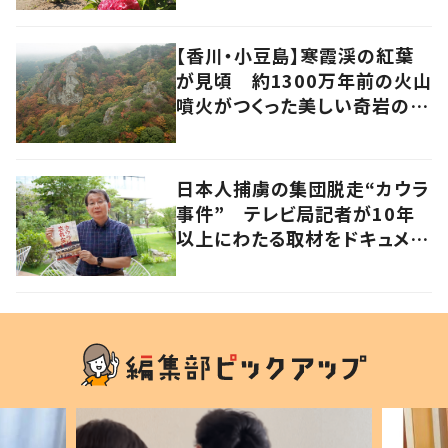
【香川・小豆島】寒霞渓の紅葉
が見頃 約1300万年前の火山
噴火がつくった美しい奇岩の景
色
日本人捕虜の集団脱走“カウラ
事件” テレビ局記者が10年
以上にわたる取材をドキュメン
タリー映画化