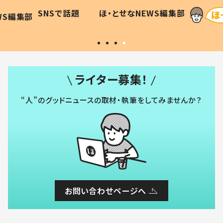
に「可愛
作り続ける理由とは #令和の親
「涙が
SNSで話題
ほ・とせなNEWS編集部
WS編集部
#令和の子
い」
ライター募集！
“人”のグッドニュースの取材・執筆をしてみませんか？
お問い合わせページへ