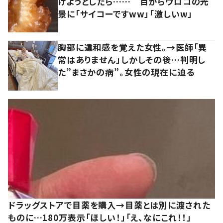
けようとしたら…… 目からウロコの光
景に「サイコーですww」「激しいw」
胸部に違和感を覚えた女性。→医師「異
常はありません」しかしその後…判明し
た”まさかの病”。女性の現在に迫る
ドラッグストアで目薬を購入→目薬とは別に渡された
ものに…180万表示「ほしい！」「え、なにこれ！！」