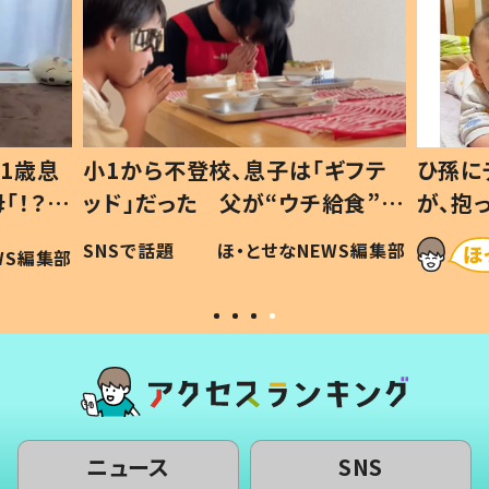
1歳息
小1から不登校、息子は「ギフテ
ひ孫に
「！？」
ッド」だった 父が“ウチ給食”を
が、抱
に「可愛
作り続ける理由とは #令和の親
「涙が
SNSで話題
ほ・とせなNEWS編集部
WS編集部
#令和の子
い」
ニュース
SNS