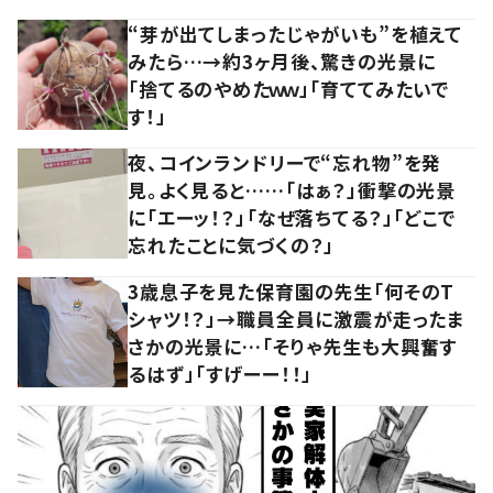
“芽が出てしまったじゃがいも”を植えて
みたら…→約3ヶ月後、驚きの光景に
「捨てるのやめたｗｗ」「育ててみたいで
す！」
夜、コインランドリーで“忘れ物”を発
見。よく見ると……「はぁ？」衝撃の光景
に「エーッ！？」「なぜ落ちてる？」「どこで
忘れたことに気づくの？」
3歳息子を見た保育園の先生「何そのT
シャツ！？」→職員全員に激震が走ったま
さかの光景に…「そりゃ先生も大興奮す
るはず」「すげーー！！」