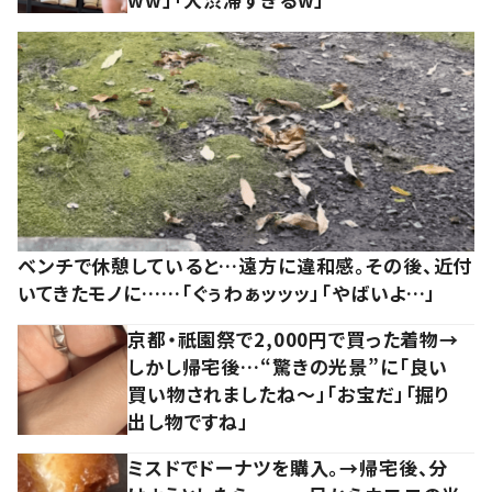
ベンチで休憩していると…遠方に違和感。その後、近付
いてきたモノに……「ぐぅわぁッッッ」「やばいよ…」
京都・祇園祭で2,000円で買った着物→
しかし帰宅後…“驚きの光景”に「良い
買い物されましたね～」「お宝だ」「掘り
出し物ですね」
ミスドでドーナツを購入。→帰宅後、分