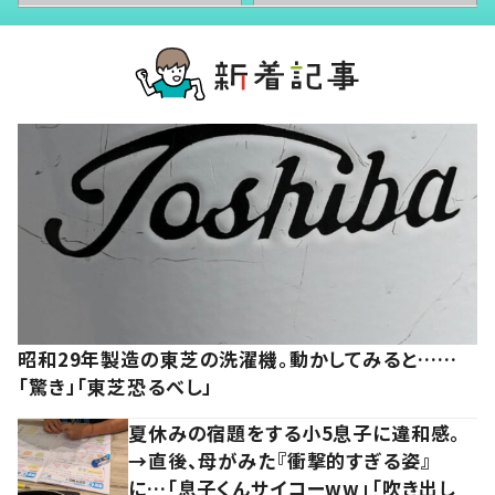
昭和29年製造の東芝の洗濯機。動かしてみると……
「驚き」「東芝恐るべし」
夏休みの宿題をする小5息子に違和感。
→直後、母がみた『衝撃的すぎる姿』
に…「息子くんサイコーww」「吹き出し