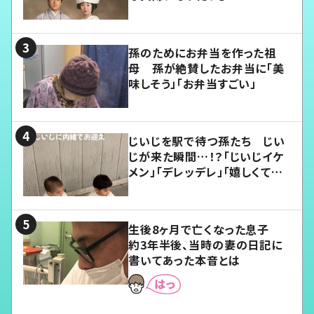
孫のためにお弁当を作った祖
母 孫が絶賛したお弁当に「美
味しそう」「お弁当すごい」
じいじを駅で待つ孫たち じい
じが来た瞬間…！？「じいじイケ
メン」「デレッデレ」「嬉しくて可
愛くてたまらない」「幸せになれ
る」
生後8ヶ月で亡くなった息子
約3年半後、当時の妻の日記に
書いてあった本音とは