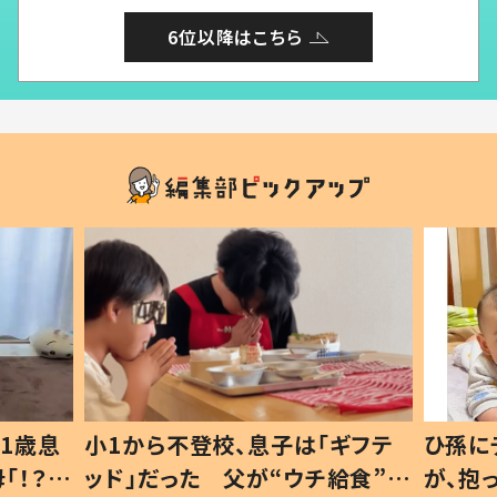
6位以降はこちら
1歳息
小1から不登校、息子は「ギフテ
ひ孫に
「！？」
ッド」だった 父が“ウチ給食”を
が、抱