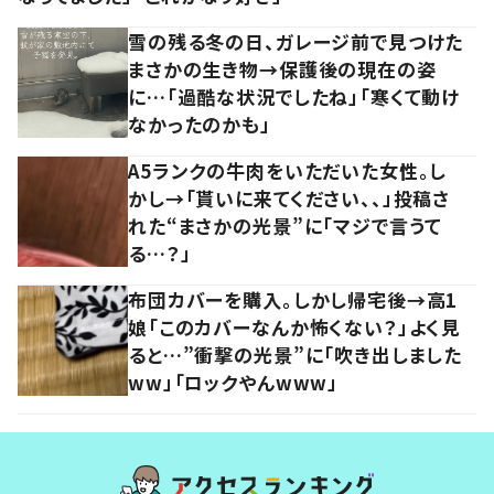
雪の残る冬の日、ガレージ前で見つけた
まさかの生き物→保護後の現在の姿
に…「過酷な状況でしたね」「寒くて動け
なかったのかも」
A5ランクの牛肉をいただいた女性。し
かし→「貰いに来てください、、」投稿さ
れた“まさかの光景”に「マジで言うて
る…？」
布団カバーを購入。しかし帰宅後→高1
娘「このカバーなんか怖くない？」よく見
ると…”衝撃の光景”に「吹き出しました
ww」「ロックやんwww」