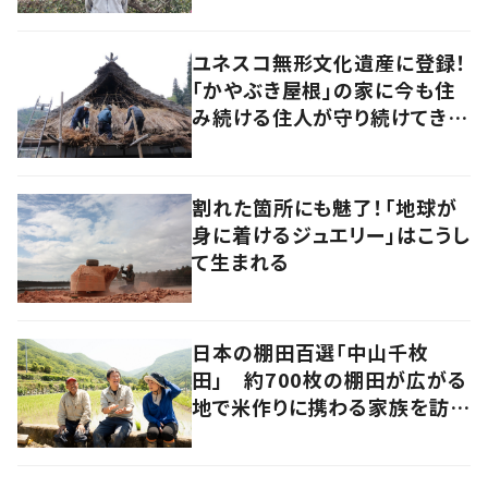
ユネスコ無形文化遺産に登録！
「かやぶき屋根」の家に今も住
み続ける住人が守り続けてきた
大切な思いとは
割れた箇所にも魅了！「地球が
身に着けるジュエリー」はこうし
て生まれる
日本の棚田百選「中山千枚
田」 約700枚の棚田が広がる
地で米作りに携わる家族を訪ね
て 香川・小豆島