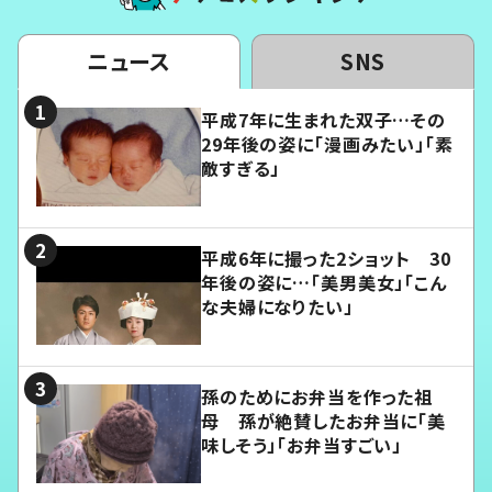
ニュース
SNS
平成7年に生まれた双子…その
29年後の姿に「漫画みたい」「素
敵すぎる」
平成6年に撮った2ショット 30
年後の姿に…「美男美女」「こん
な夫婦になりたい」
孫のためにお弁当を作った祖
母 孫が絶賛したお弁当に「美
味しそう」「お弁当すごい」