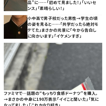
品”に……「初めて見ました！」「いいセ
ンス」「素晴らしい！」
小中高で男子校だった男性→学生の頃
の姿を見ると……「共学だったら絶対モ
テてた」まさかの光景に「今から告白し
に向かいます」「イケメンすぎ」
ファミマで…話題の“もっちり食感ドーナツ”を購入。
→まさかの中身に190万表示「イイこと聞いた」「気に
なってました」「これかなり好き」