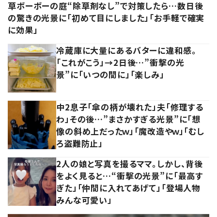
草ボーボーの庭“除草剤なし”で対策したら…数日後
の驚きの光景に「初めて目にしました」「お手軽で確実
に効果」
冷蔵庫に大量にあるバターに違和感。
「これがこう」→2日後…”衝撃の光
景”に「いつの間に」「楽しみ」
中2息子「傘の柄が壊れた」夫「修理する
わ」その後…”まさかすぎる光景”に「想
像の斜め上だったｗ」「魔改造やｗ」「むし
ろ盗難防止」
2人の娘と写真を撮るママ。しかし、背後
をよく見ると…“衝撃の光景”に「最高す
ぎた」「仲間に入れてあげて」「登場人物
みんな可愛い」