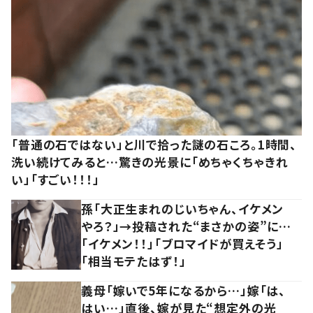
「普通の石ではない」と川で拾った謎の石ころ。1時間、
洗い続けてみると…驚きの光景に「めちゃくちゃきれ
い」「すごい！！！」
孫「大正生まれのじいちゃん、イケメン
やろ？」→投稿された“まさかの姿”に…
「イケメン！！」「ブロマイドが買えそう」
「相当モテたはず！」
義母「嫁いで5年になるから…」嫁「は、
はい…」直後、嫁が見た“想定外の光