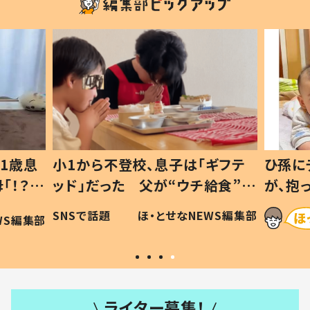
1歳息
小1から不登校、息子は「ギフテ
ひ孫に
「！？」
ッド」だった 父が“ウチ給食”を
が、抱
に「可愛
作り続ける理由とは #令和の親
「涙が
SNSで話題
ほ・とせなNEWS編集部
WS編集部
#令和の子
い」
ライター募集！