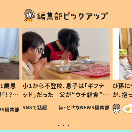
1歳息
小1から不登校、息子は「ギフテ
ひ孫に
「！？」
ッド」だった 父が“ウチ給食”を
が、抱
に「可愛
作り続ける理由とは #令和の親
「涙が
SNSで話題
ほ・とせなNEWS編集部
WS編集部
#令和の子
い」