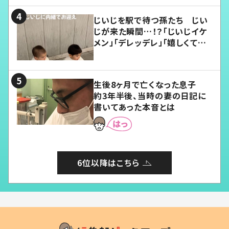
じいじを駅で待つ孫たち じい
じが来た瞬間…！？「じいじイケ
メン」「デレッデレ」「嬉しくて可
愛くてたまらない」「幸せになれ
る」
生後8ヶ月で亡くなった息子
約3年半後、当時の妻の日記に
書いてあった本音とは
6位以降はこちら