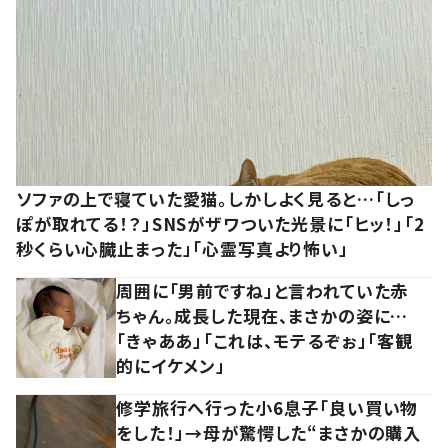
ソファの上で寝ていた愛猫。しかしよく見ると…「しっ
ぽが取れてる！？」SNSがザワついた光景に「ヒッ！」「2
秒くらい心臓止まった」「心霊写真より怖い」
周囲に「男前ですね」と言われていた赤
ちゃん。成長した現在、まさかの姿に…
「きゃああ」「これは、モテるぞぉ」「客観
的にイケメン」
修学旅行へ行った小6息子「良い買い物
をした！」→母が驚愕した“まさかの購入