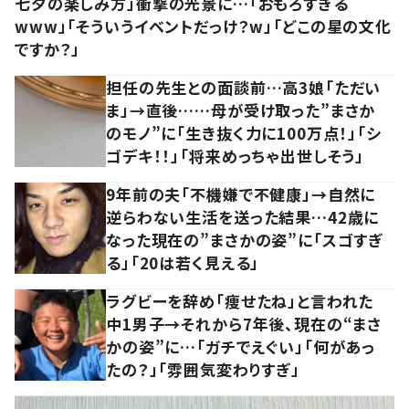
七夕の楽しみ方」衝撃の光景に…「おもろすぎる
www」「そういうイベントだっけ？w」「どこの星の文化
ですか？」
担任の先生との面談前…高3娘「ただい
ま」→直後……母が受け取った”まさか
のモノ”に「生き抜く力に100万点！」「シ
ゴデキ！！」「将来めっちゃ出世しそう」
9年前の夫「不機嫌で不健康」→自然に
逆らわない生活を送った結果…42歳に
なった現在の”まさかの姿”に「スゴすぎ
る」「20は若く見える」
ラグビーを辞め「痩せたね」と言われた
中1男子→それから7年後、現在の“まさ
かの姿”に…「ガチでえぐい」「何があっ
たの？」「雰囲気変わりすぎ」