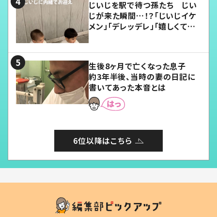
じいじを駅で待つ孫たち じい
じが来た瞬間…！？「じいじイケ
メン」「デレッデレ」「嬉しくて可
愛くてたまらない」「幸せになれ
る」
生後8ヶ月で亡くなった息子
約3年半後、当時の妻の日記に
書いてあった本音とは
6位以降はこちら