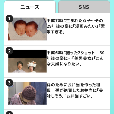
ニュース
SNS
平成7年に生まれた双子…その
29年後の姿に「漫画みたい」「素
敵すぎる」
平成6年に撮った2ショット 30
年後の姿に…「美男美女」「こん
な夫婦になりたい」
孫のためにお弁当を作った祖
母 孫が絶賛したお弁当に「美
味しそう」「お弁当すごい」