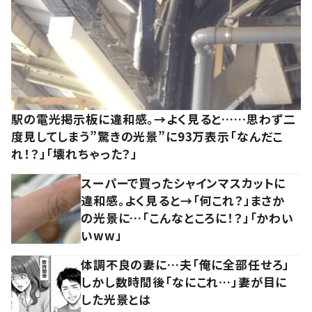
駅の電光掲示板に違和感。→よく見ると……思わず二
度見してしまう”驚きの光景”に93万表示「なんだこ
れ！？」「壊れちゃった？」
スーパーで買ったシャインマスカットに
違和感。よく見ると→「何これ？」まさか
の光景に…「こんなところに！？」「かわい
いww」
体調不良の妻に…夫「俺に全部任せろ」
しかし数時間後「なにこれ…」妻が目に
した光景とは