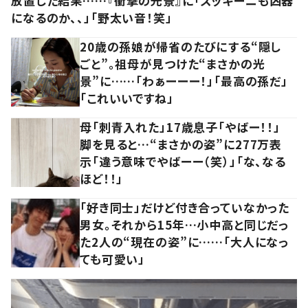
放置した結果……『衝撃の光景』に「ズッキーニも凶器
になるのか、、」「野太い音！笑」
20歳の孫娘が帰省のたびにする“隠し
ごと”。祖母が見つけた“まさかの光
景”に……「わぁーーー！」「最高の孫だ」
「これいいですね」
母「刺青入れた」17歳息子「やばー！！」
脚を見ると…“まさかの姿”に277万表
示「違う意味でやばーー（笑）」「な、なる
ほど！！」
「好き同士」だけど付き合っていなかった
男女。それから15年…小中高と同じだっ
た2人の“現在の姿”に……「大人になっ
ても可愛い」