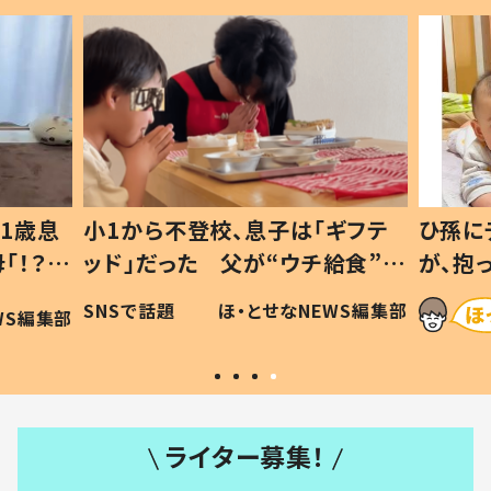
1歳息
小1から不登校、息子は「ギフテ
ひ孫に
「！？」
ッド」だった 父が“ウチ給食”を
が、抱
に「可愛
作り続ける理由とは #令和の親
「涙が
SNSで話題
ほ・とせなNEWS編集部
WS編集部
#令和の子
い」
ライター募集！