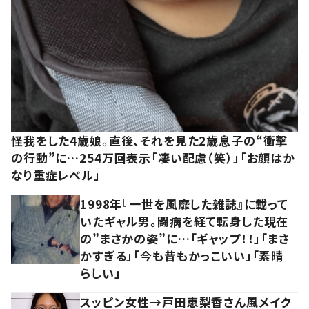
怪我をした4歳娘。直後、それを見た2歳息子の“衝撃
の行動”に…254万回表示「凄い配慮（笑）」「お顔はか
なり重症レベル」
1998年『一世を風靡した雑誌』に載って
いたギャル男。闘病を経て転身した現在
の”まさかの姿”に…「ギャップ！！」「まさ
かすぎる」「今も昔もかっこいい」「素晴
らしい」
スッピン女性→戸田恵梨香さん風メイク