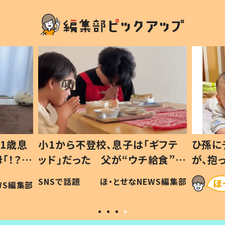
1歳息
小1から不登校、息子は「ギフテ
ひ孫に
「！？」
ッド」だった 父が“ウチ給食”を
が、抱
に「可愛
作り続ける理由とは #令和の親
「涙が
SNSで話題
ほ・とせなNEWS編集部
WS編集部
#令和の子
い」