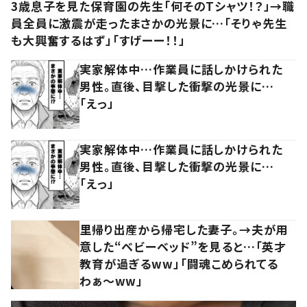
3歳息子を見た保育園の先生「何そのTシャツ！？」→職
員全員に激震が走ったまさかの光景に…「そりゃ先生
も大興奮するはず」「すげーー！！」
実家解体中…作業員に話しかけられた
男性。直後、目撃した衝撃の光景に…
「えっ」
実家解体中…作業員に話しかけられた
男性。直後、目撃した衝撃の光景に…
「えっ」
里帰り出産から帰宅した妻子。→夫が用
意した“ベビーベッド”を見ると…「英才
教育が過ぎるww」「闘魂こめられてる
わぁ～ww」