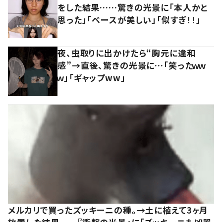
をした結果……驚きの光景に「本人かと
思った」「ベースが美しい」「似すぎ！！」
夜、虫取りに出かけたら“胸元に違和
感”→直後、驚きの光景に…「笑ったｗｗ
ｗ」「ギャップww」
メルカリで買ったズッキーニの種。→土に植えて3ヶ月