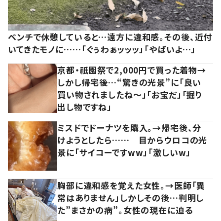
ベンチで休憩していると…遠方に違和感。その後、近付
いてきたモノに……「ぐぅわぁッッッ」「やばいよ…」
京都・祇園祭で2,000円で買った着物→
しかし帰宅後…“驚きの光景”に「良い
買い物されましたね～」「お宝だ」「掘り
出し物ですね」
ミスドでドーナツを購入。→帰宅後、分
けようとしたら…… 目からウロコの光
景に「サイコーですww」「激しいw」
胸部に違和感を覚えた女性。→医師「異
常はありません」しかしその後…判明し
た”まさかの病”。女性の現在に迫る