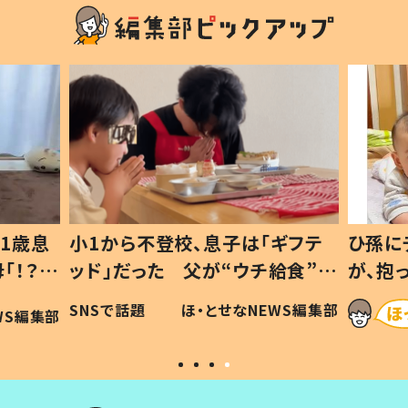
1歳息
小1から不登校、息子は「ギフテ
ひ孫に
「！？」
ッド」だった 父が“ウチ給食”を
が、抱
に「可愛
作り続ける理由とは #令和の親
「涙が
SNSで話題
ほ・とせなNEWS編集部
WS編集部
#令和の子
い」