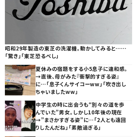
昭和29年製造の東芝の洗濯機。動かしてみると……
「驚き」「東芝恐るべし」
夏休みの宿題をする小5息子に違和感。
→直後、母がみた『衝撃的すぎる姿』
に…「息子くんサイコーww」「吹き出し
ちゃいましたww」
中学生の時に出会うも“別々の道を歩
んでいた”男女。しかし10年後の現在
→”まさかすぎる姿”に…「2人とも遠回
りしたんだね」「素敵過ぎる」