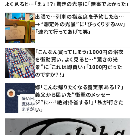
よく見ると…「えぇ！？」驚きの光景に「無事でよかった」
出張で…列車の指定席を予約したら…
→“想定外の光景”に「びっくりするｗｗ」
「連れて行ってあげて笑」
「こんなん買ってしまう」1000円の浴衣
を衝動買い。よく見ると…“驚きの光
景”に「これは即買い」「1000円だった
のですか？！」
嫁「こんな帰りたくなる義実家ある！？」
義父から届いた“衝撃のメッセー
ジ”に…「絶対帰省する！」「私が行きた
い」