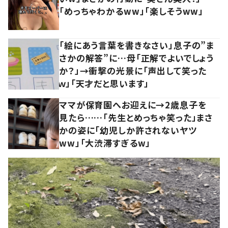
「めっちゃわかるww」「楽しそうww」
「絵にあう言葉を書きなさい」息子の”ま
さかの解答”に…母「正解でよいでしょう
か？」→衝撃の光景に「声出して笑った
ｗ」「天才だと思います」
ママが保育園へお迎えに→2歳息子を
見たら……「先生とめっちゃ笑った」まさ
かの姿に「幼児しか許されないヤツ
ww」「大渋滞すぎるw」