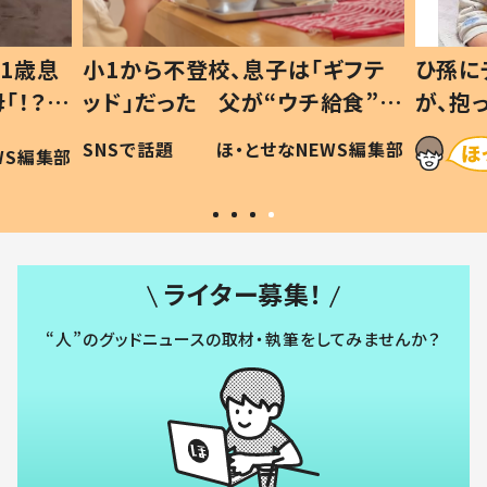
1歳息
小1から不登校、息子は「ギフテ
ひ孫に
「！？」
ッド」だった 父が“ウチ給食”を
が、抱
に「可愛
作り続ける理由とは #令和の親
「涙が
SNSで話題
ほ・とせなNEWS編集部
WS編集部
#令和の子
い」
ライター募集！
“人”のグッドニュースの取材・執筆をしてみませんか？