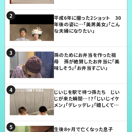
平成6年に撮った2ショット 30
年後の姿に…「美男美女」「こん
な夫婦になりたい」
孫のためにお弁当を作った祖
母 孫が絶賛したお弁当に「美
味しそう」「お弁当すごい」
じいじを駅で待つ孫たち じい
じが来た瞬間…！？「じいじイケ
メン」「デレッデレ」「嬉しくて可
愛くてたまらない」「幸せになれ
る」
生後8ヶ月で亡くなった息子