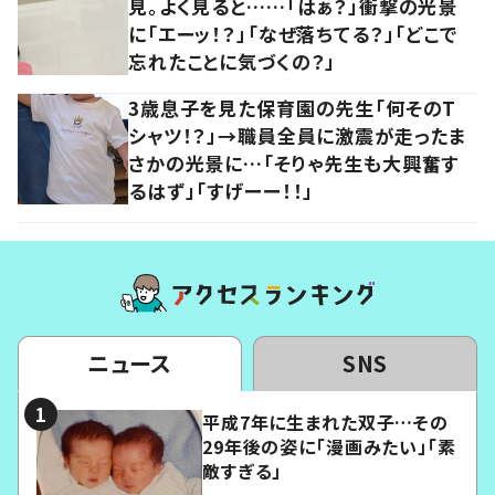
見。よく見ると……「はぁ？」衝撃の光景
に「エーッ！？」「なぜ落ちてる？」「どこで
忘れたことに気づくの？」
3歳息子を見た保育園の先生「何そのT
シャツ！？」→職員全員に激震が走ったま
さかの光景に…「そりゃ先生も大興奮す
るはず」「すげーー！！」
ニュース
SNS
平成7年に生まれた双子…その
29年後の姿に「漫画みたい」「素
敵すぎる」