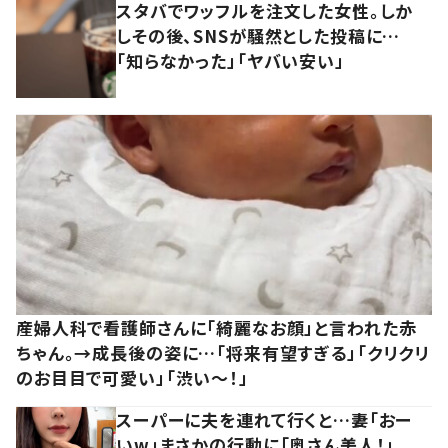
スタバでワッフルを注文した女性。しか
しその後、SNSが騒然とした投稿に…
「知らなかった」「ヤバい安い」
産婦人科で看護師さんに「綺麗なお顔」と言われた赤
ちゃん。→成長後の姿に…「将来有望すぎる」「クリクリ
のお目目で可愛い」「渋い～！」
スーパーに夫を連れて行くと…妻「おー
いw」まさかの行動に「奥さん美人！」