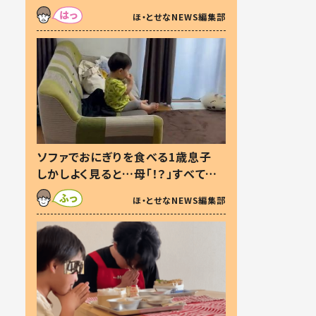
た本音とは
ほ・とせなNEWS編集部
ソファでおにぎりを食べる1歳息子
しかしよく見ると…母「！？」すべてを
察した母の投稿に「可愛いから許
ほ・とせなNEWS編集部
す！」「現行犯〜」