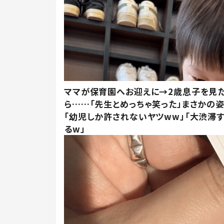
ママが保育園へお迎えに→2歳息子を見
ら……「先生とめっちゃ笑った」まさかの
「幼児しか許されないヤツww」「大渋滞
るw」