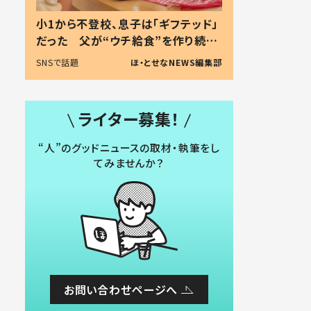
小1から不登校、息子は「ギフテッド」
だった 父が“ウチ給食”を作り続け
る理由とは #令和の親 #令和の子
SNSで話題
ほ・とせなNEWS編集部
ライター募集！
“人”のグッドニュースの取材・執筆をし
てみませんか？
お問い合わせページへ