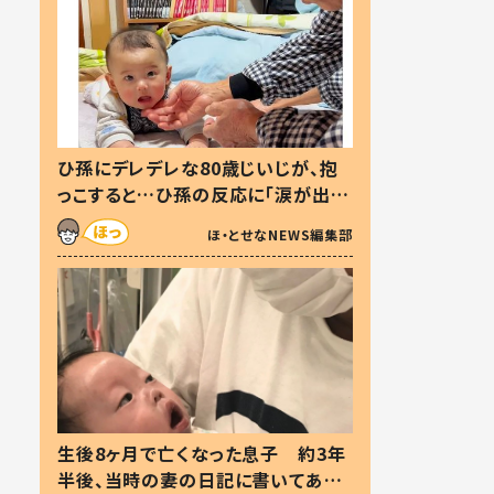
ひ孫にデレデレな80歳じいじが、抱
っこすると…ひ孫の反応に「涙が出ま
した」「可愛くて仕方ない」
ほ・とせなNEWS編集部
生後8ヶ月で亡くなった息子 約3年
半後、当時の妻の日記に書いてあっ