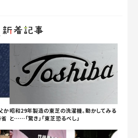
父か
昭和29年製造の東芝の洗濯機。動かしてみる
帰省
と……「驚き」「東芝恐るべし」