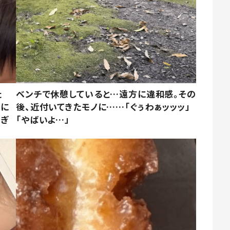
た
ベンチで休憩していると…遠方に違和感。その
姿に
後、近付いてきたモノに……「ぐぅわぁッッッ」
すぎ
「やばいよ…」