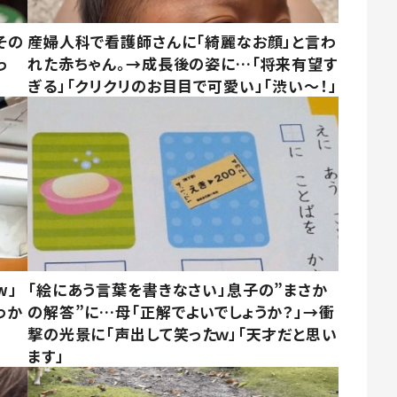
その
産婦人科で看護師さんに「綺麗なお顔」と言わ
っ
れた赤ちゃん。→成長後の姿に…「将来有望す
ぎる」「クリクリのお目目で可愛い」「渋い～！」
w」
「絵にあう言葉を書きなさい」息子の”まさか
わか
の解答”に…母「正解でよいでしょうか？」→衝
撃の光景に「声出して笑ったｗ」「天才だと思い
ます」