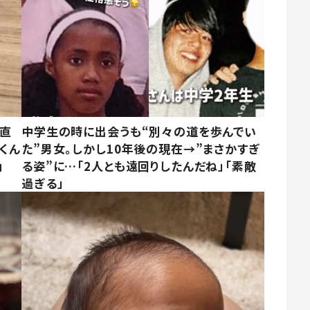
→直
中学生の時に出会うも“別々の道を歩んでい
くん
た”男女。しかし10年後の現在→”まさかすぎ
」
る姿”に…「2人とも遠回りしたんだね」「素敵
過ぎる」