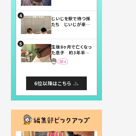
賛したお弁当に「美
味しそう」「お弁当す
ごい」
じいじを駅で待つ孫
たち じいじが来た
瞬間…！？「じいじイ
ケメン」「デレッデレ」
「嬉しくて可愛くてた
生後8ヶ月で亡くなっ
まらない」「幸せにな
た息子 約3年半
れる」
後、当時の妻の日記
に書いてあった本音
とは
6位以降はこちら