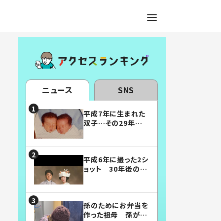
ニュース
SNS
平成7年に生まれた
双子…その29年後
の姿に「漫画みたい」
「素敵すぎる」
平成6年に撮った2シ
ョット 30年後の姿
に…「美男美女」「こ
んな夫婦になりた
い」
孫のためにお弁当を
作った祖母 孫が絶