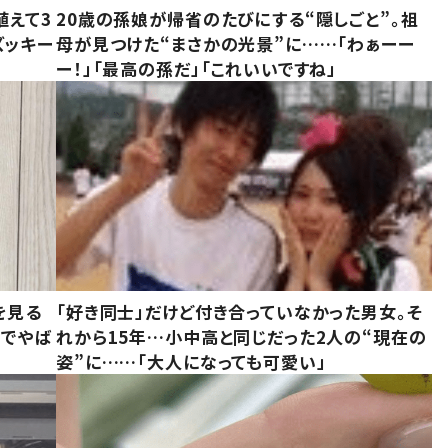
植えて3
20歳の孫娘が帰省のたびにする“隠しごと”。祖
ズッキー
母が見つけた“まさかの光景”に……「わぁーー
ー！」「最高の孫だ」「これいいですね」
を見る
「好き同士」だけど付き合っていなかった男女。そ
味でやば
れから15年…小中高と同じだった2人の“現在の
姿”に……「大人になっても可愛い」