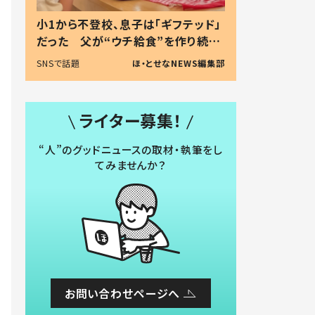
小1から不登校、息子は「ギフテッド」
だった 父が“ウチ給食”を作り続け
る理由とは #令和の親 #令和の子
SNSで話題
ほ・とせなNEWS編集部
ライター募集！
“人”のグッドニュースの取材・執筆をし
てみませんか？
お問い合わせページへ