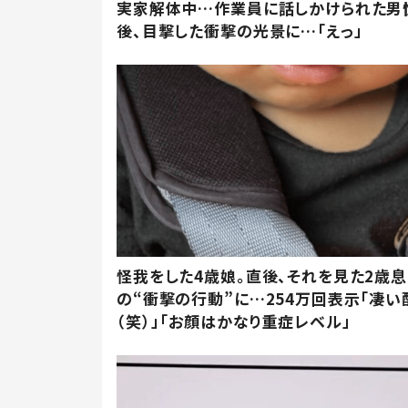
実家解体中…作業員に話しかけられた男
後、目撃した衝撃の光景に…「えっ」
怪我をした4歳娘。直後、それを見た2歳
の“衝撃の行動”に…254万回表示「凄い
（笑）」「お顔はかなり重症レベル」