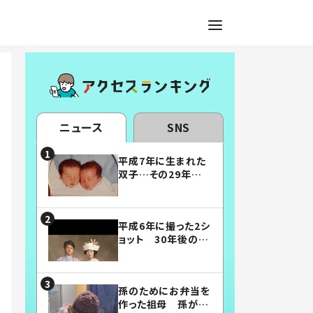
ニュース
SNS
平成7年に生まれた
双子…その29年後
の姿に「漫画みたい」
「素敵すぎる」
平成6年に撮った2シ
ョット 30年後の姿
に…「美男美女」「こ
んな夫婦になりた
い」
孫のためにお弁当を
作った祖母 孫が絶