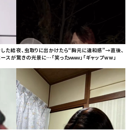
をした結
夜、虫取りに出かけたら“胸元に違和感”→直後、
ベースが
驚きの光景に…「笑ったｗｗｗ」「ギャップww」