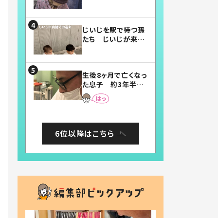
賛したお弁当に「美
味しそう」「お弁当す
ごい」
じいじを駅で待つ孫
たち じいじが来た
瞬間…！？「じいじイ
ケメン」「デレッデレ」
「嬉しくて可愛くてた
生後8ヶ月で亡くなっ
まらない」「幸せにな
た息子 約3年半
れる」
後、当時の妻の日記
に書いてあった本音
とは
6位以降はこちら