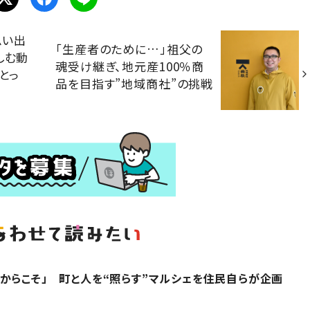
思い出
「生産者のために…」祖父の
しむ動
魂受け継ぎ、地元産100％商
とっ
品を目指す”地域商社”の挑戦
からこそ」 町と人を“照らす”マルシェを住民自らが企画