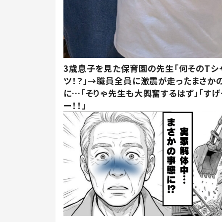
3歳息子を見た保育園の先生「何そのTシ
ツ！？」→職員全員に激震が走ったまさか
に…「そりゃ先生も大興奮するはず」「すげ
ー！！」