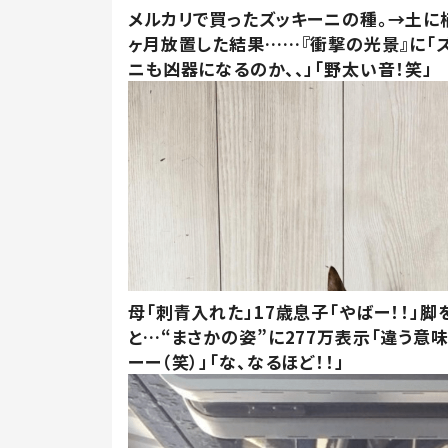
メルカリで買ったズッキーニの種。→土に
ヶ月放置した結果……『衝撃の光景』に「
ニも凶器になるのか、、」「野太い音！笑」
母「刺青入れた」17歳息子「やばー！！」脚
と…“まさかの姿”に277万表示「違う意
ーー（笑）」「な、なるほど！！」