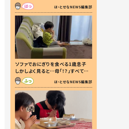
た本音とは
ほ・とせなNEWS編集部
ソファでおにぎりを食べる1歳息子
しかしよく見ると…母「！？」すべてを
察した母の投稿に「可愛いから許
ほ・とせなNEWS編集部
す！」「現行犯〜」