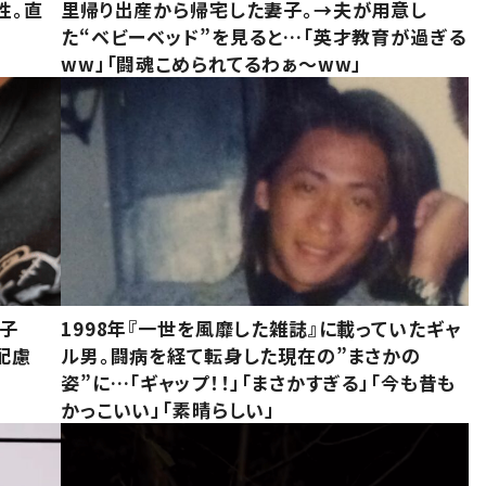
性。直
里帰り出産から帰宅した妻子。→夫が用意し
た“ベビーベッド”を見ると…「英才教育が過ぎる
ww」「闘魂こめられてるわぁ～ww」
息子
1998年『一世を風靡した雑誌』に載っていたギャ
配慮
ル男。闘病を経て転身した現在の”まさかの
姿”に…「ギャップ！！」「まさかすぎる」「今も昔も
かっこいい」「素晴らしい」