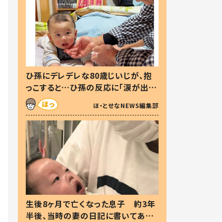
ひ孫にデレデレな80歳じいじが、抱
っこすると…ひ孫の反応に「涙が出ま
した」「可愛くて仕方ない」
ほ・とせなNEWS編集部
生後8ヶ月で亡くなった息子 約3年
半後、当時の妻の日記に書いてあっ