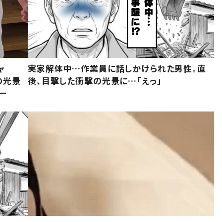
ャ
実家解体中…作業員に話しかけられた男性。直
の光景
後、目撃した衝撃の光景に…「えっ」
ー