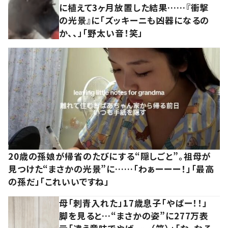
に植えて3ヶ月放置した結果……『衝撃
の光景』に「ズッキーニも凶器になるの
か、、」「野太い音！笑」
20歳の孫娘が帰省のたびにする“隠しごと”。祖母が
見つけた“まさかの光景”に……「わぁーーー！」「最高
の孫だ」「これいいですね」
母「刺青入れた」17歳息子「やばー！！」
脚を見ると…“まさかの姿”に277万表