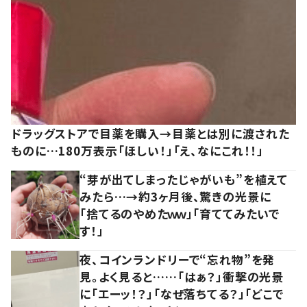
ドラッグストアで目薬を購入→目薬とは別に渡された
ものに…180万表示「ほしい！」「え、なにこれ！！」
“芽が出てしまったじゃがいも”を植えて
みたら…→約3ヶ月後、驚きの光景に
「捨てるのやめたｗｗ」「育ててみたいで
す！」
夜、コインランドリーで“忘れ物”を発
見。よく見ると……「はぁ？」衝撃の光景
に「エーッ！？」「なぜ落ちてる？」「どこで