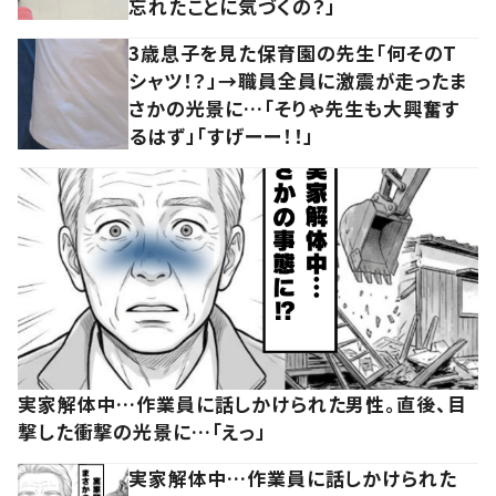
忘れたことに気づくの？」
3歳息子を見た保育園の先生「何そのT
シャツ！？」→職員全員に激震が走ったま
さかの光景に…「そりゃ先生も大興奮す
るはず」「すげーー！！」
実家解体中…作業員に話しかけられた男性。直後、目
撃した衝撃の光景に…「えっ」
実家解体中…作業員に話しかけられた