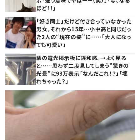
示「違う意味でやばーー（笑）」「な、なる
ほど！！」
「好き同士」だけど付き合っていなかった
男女。それから15年…小中高と同じだっ
た2人の“現在の姿”に……「大人になっ
ても可愛い」
駅の電光掲示板に違和感。→よく見る
と……思わず二度見してしまう”驚きの
光景”に93万表示「なんだこれ！？」「壊
れちゃった？」