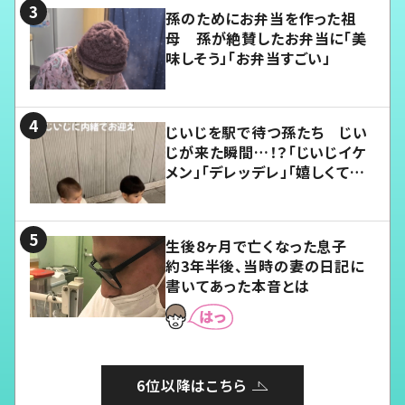
孫のためにお弁当を作った祖
母 孫が絶賛したお弁当に「美
味しそう」「お弁当すごい」
じいじを駅で待つ孫たち じい
じが来た瞬間…！？「じいじイケ
メン」「デレッデレ」「嬉しくて可
愛くてたまらない」「幸せになれ
る」
生後8ヶ月で亡くなった息子
約3年半後、当時の妻の日記に
書いてあった本音とは
6位以降はこちら