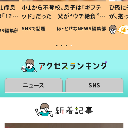
1歳息
小1から不登校、息子は「ギフテ
ひ孫に
「！？」
ッド」だった 父が“ウチ給食”を
が、抱
に「可愛
作り続ける理由とは #令和の親
「涙が
SNSで話題
ほ・とせなNEWS編集部
WS編集部
#令和の子
い」
ニュース
SNS