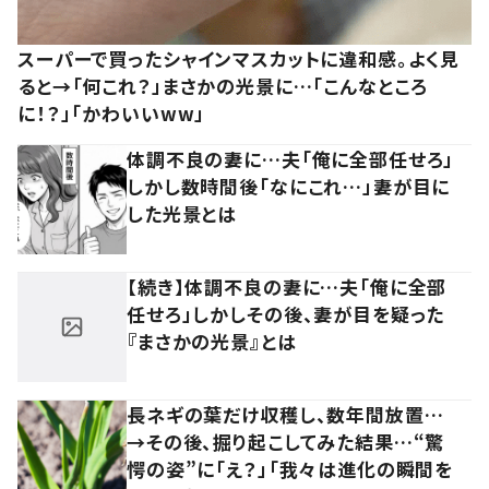
スーパーで買ったシャインマスカットに違和感。よく見
ると→「何これ？」まさかの光景に…「こんなところ
に！？」「かわいいww」
体調不良の妻に…夫「俺に全部任せろ」
しかし数時間後「なにこれ…」妻が目に
した光景とは
【続き】体調不良の妻に…夫「俺に全部
任せろ」しかしその後、妻が目を疑った
『まさかの光景』とは
長ネギの葉だけ収穫し、数年間放置…
→その後、掘り起こしてみた結果…“驚
愕の姿”に「え？」「我々は進化の瞬間を