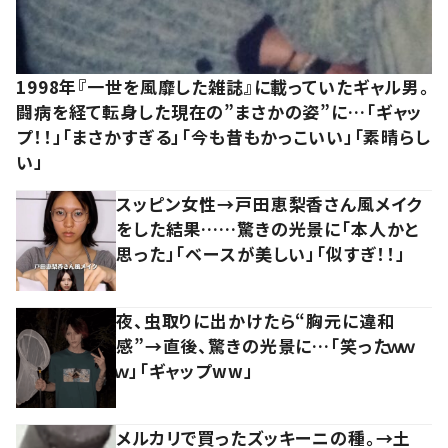
1998年『一世を風靡した雑誌』に載っていたギャル男。
闘病を経て転身した現在の”まさかの姿”に…「ギャッ
プ！！」「まさかすぎる」「今も昔もかっこいい」「素晴らし
い」
スッピン女性→戸田恵梨香さん風メイク
をした結果……驚きの光景に「本人かと
思った」「ベースが美しい」「似すぎ！！」
夜、虫取りに出かけたら“胸元に違和
感”→直後、驚きの光景に…「笑ったｗｗ
ｗ」「ギャップww」
メルカリで買ったズッキーニの種。→土