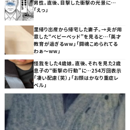
男性。直後、目撃した衝撃の光景に…
「えっ」
里帰り出産から帰宅した妻子。→夫が用
意した“ベビーベッド”を見ると…「英才
教育が過ぎるww」「闘魂こめられてる
わぁ～ww」
怪我をした4歳娘。直後、それを見た2歳
息子の“衝撃の行動”に…254万回表示
「凄い配慮（笑）」「お顔はかなり重症レ
ベル」