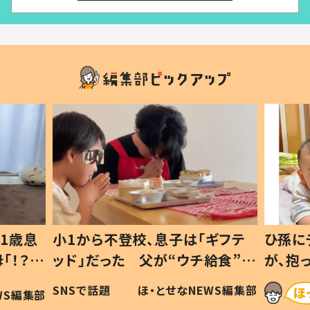
1歳息
小1から不登校、息子は「ギフテ
ひ孫に
「！？」
ッド」だった 父が“ウチ給食”を
が、抱
に「可愛
作り続ける理由とは #令和の親
「涙が
SNSで話題
ほ・とせなNEWS編集部
WS編集部
#令和の子
い」