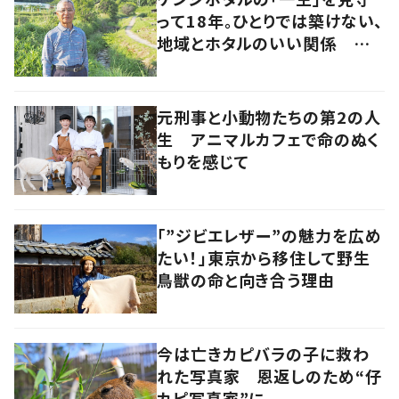
って18年。ひとりでは築けない、
地域とホタルのいい関係 岡
山・浅口市
元刑事と小動物たちの第2の人
生 アニマルカフェで命のぬく
もりを感じて
「”ジビエレザー”の魅力を広め
たい！」東京から移住して野生
鳥獣の命と向き合う理由
今は亡きカピバラの子に救わ
れた写真家 恩返しのため“仔
カピ写真家”に