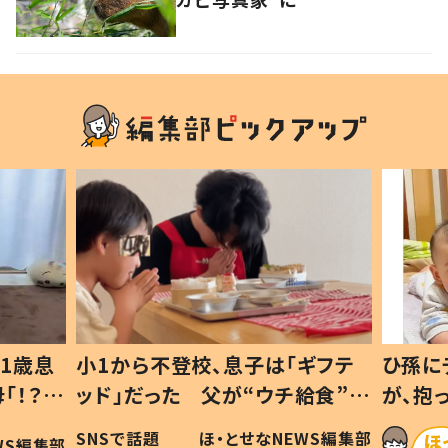
1歳息
小1から不登校、息子は「ギフテ
ひ孫に
「！？」
ッド」だった 父が“ウチ給食”を
が、抱
に「可愛
作り続ける理由とは #令和の親
「涙が
SNSで話題
ほ・とせなNEWS編集部
WS編集部