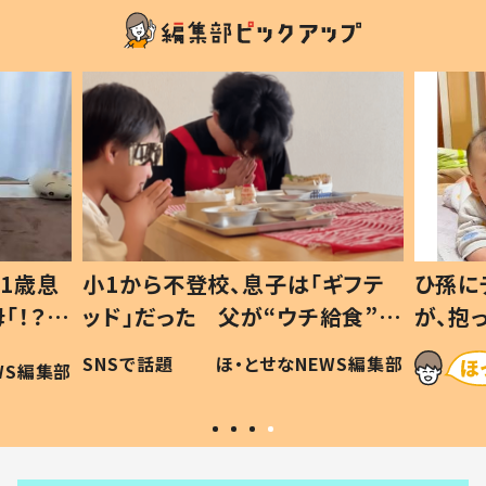
1歳息
小1から不登校、息子は「ギフテ
ひ孫に
「！？」
ッド」だった 父が“ウチ給食”を
が、抱
に「可愛
作り続ける理由とは #令和の親
「涙が
SNSで話題
ほ・とせなNEWS編集部
WS編集部
#令和の子
い」