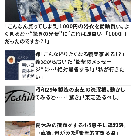
「こんなん買ってしまう」1000円の浴衣を衝動買い。よ
く見ると…“驚きの光景”に「これは即買い」「1000円
だったのですか？！」
嫁「こんな帰りたくなる義実家ある！？」
義父から届いた“衝撃のメッセー
ジ”に…「絶対帰省する！」「私が行きた
い」
昭和29年製造の東芝の洗濯機。動かし
てみると……「驚き」「東芝恐るべし」
夏休みの宿題をする小5息子に違和感。
→直後、母がみた『衝撃的すぎる姿』