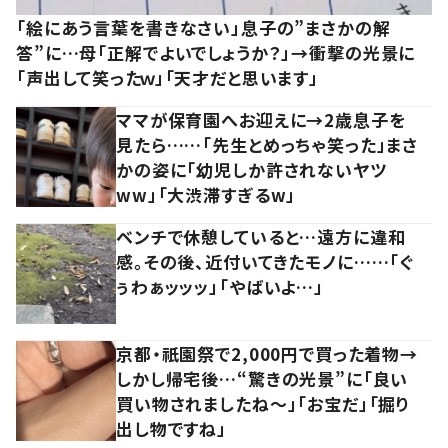
「絵にあう言葉を書きなさい」息子の”まさかの解
答”に…母「正解でよいでしょうか？」→衝撃の光景に
「声出して笑ったｗ」「天才だと思います」
ママが保育園へお迎えに→2歳息子を
見たら……「先生とめっちゃ笑った」まさ
かの姿に「幼児しか許されないヤツ
ww」「大渋滞すぎるw」
ベンチで休憩していると…遠方に違和
感。その後、近付いてきたモノに……「ぐ
ぅわぁッッッ」「やばいよ…」
京都・祇園祭で2,000円で買った着物→
しかし帰宅後…“驚きの光景”に「良い
買い物されましたね～」「お宝だ」「掘り
出し物ですね」