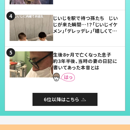
じいじを駅で待つ孫たち じい
じが来た瞬間…！？「じいじイケ
メン」「デレッデレ」「嬉しくて可
愛くてたまらない」「幸せになれ
る」
生後8ヶ月で亡くなった息子
約3年半後、当時の妻の日記に
書いてあった本音とは
6位以降はこちら