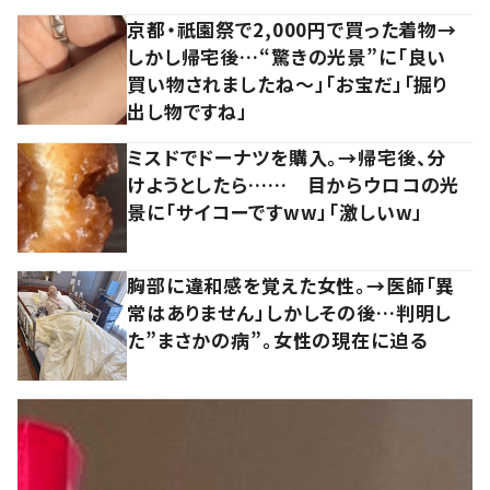
京都・祇園祭で2,000円で買った着物→
しかし帰宅後…“驚きの光景”に「良い
買い物されましたね～」「お宝だ」「掘り
出し物ですね」
ミスドでドーナツを購入。→帰宅後、分
けようとしたら…… 目からウロコの光
景に「サイコーですww」「激しいw」
胸部に違和感を覚えた女性。→医師「異
常はありません」しかしその後…判明し
た”まさかの病”。女性の現在に迫る