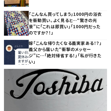
「こんなん買ってしまう」1000円の浴衣
を衝動買い。よく見ると…“驚きの光
景”に「これは即買い」「1000円だった
のですか？！」
嫁「こんな帰りたくなる義実家ある！？」
義父から届いた“衝撃のメッセー
ジ”に…「絶対帰省する！」「私が行きた
い」