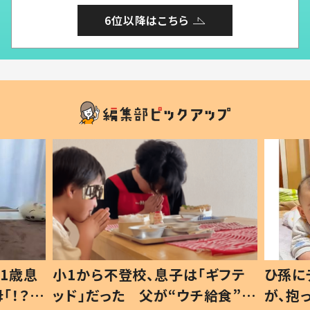
6位以降はこちら
1歳息
小1から不登校、息子は「ギフテ
ひ孫に
「！？」
ッド」だった 父が“ウチ給食”を
が、抱