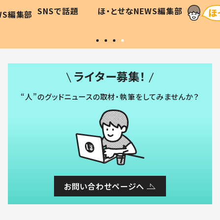
に「可愛
作り続ける理由とは #令和の親
「涙が
SNSで話題
ほ・とせなNEWS編集部
WS編集部
#令和の子
い」
ライター募集！
“人”のグッドニュースの取材・執筆をしてみませんか？
お問い合わせページへ