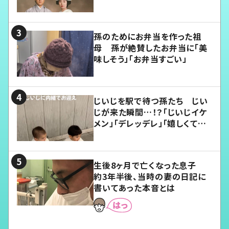
孫のためにお弁当を作った祖
母 孫が絶賛したお弁当に「美
味しそう」「お弁当すごい」
じいじを駅で待つ孫たち じい
じが来た瞬間…！？「じいじイケ
メン」「デレッデレ」「嬉しくて可
愛くてたまらない」「幸せになれ
る」
生後8ヶ月で亡くなった息子
約3年半後、当時の妻の日記に
書いてあった本音とは