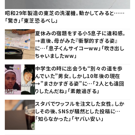
昭和29年製造の東芝の洗濯機。動かしてみると……
「驚き」「東芝恐るべし」
夏休みの宿題をする小5息子に違和感。
→直後、母がみた『衝撃的すぎる姿』
に…「息子くんサイコーww」「吹き出し
ちゃいましたww」
中学生の時に出会うも“別々の道を歩
んでいた”男女。しかし10年後の現在
→”まさかすぎる姿”に…「2人とも遠回
りしたんだね」「素敵過ぎる」
スタバでワッフルを注文した女性。しか
しその後、SNSが騒然とした投稿に…
「知らなかった」「ヤバい安い」