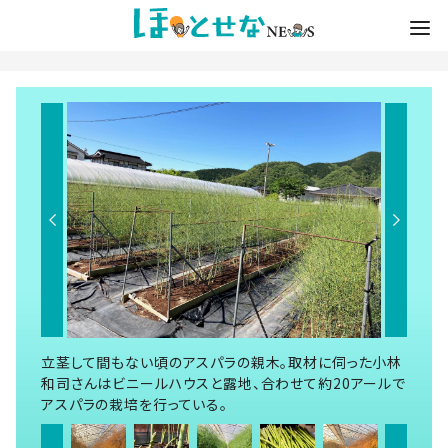
立茎して間もない頃のアスパラの親木。取材に伺った小林
和司さんはビニールハウスと露地、合わせて約20アールで
アスパラの栽培を行っている。