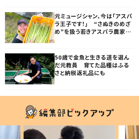
あり方だった
元ミュージシャン、今は「アスパ
ラ王子です！」 “さぬきのめざ
め”を扱う若きアスパラ農家の
快進撃 音楽とのコラボも
香川・多度津町
50歳で金魚と生きる道を選ん
だ元教員 育てた品種はふる
さと納税返礼品にも