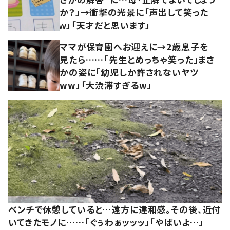
か？」→衝撃の光景に「声出して笑った
ｗ」「天才だと思います」
ママが保育園へお迎えに→2歳息子を
見たら……「先生とめっちゃ笑った」まさ
かの姿に「幼児しか許されないヤツ
ww」「大渋滞すぎるw」
ベンチで休憩していると…遠方に違和感。その後、近付
いてきたモノに……「ぐぅわぁッッッ」「やばいよ…」