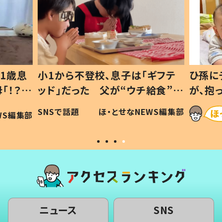
1歳息
小1から不登校、息子は「ギフテ
ひ孫に
「！？」
ッド」だった 父が“ウチ給食”を
が、抱
に「可愛
作り続ける理由とは #令和の親
「涙が
SNSで話題
ほ・とせなNEWS編集部
WS編集部
#令和の子
い」
ニュース
SNS