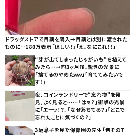
ドラッグストアで目薬を購入→目薬とは別に渡された
ものに…180万表示「ほしい！」「え、なにこれ！！」
“芽が出てしまったじゃがいも”を植えて
みたら…→約3ヶ月後、驚きの光景に
「捨てるのやめたｗｗ」「育ててみたいで
す！」
夜、コインランドリーで“忘れ物”を発
見。よく見ると……「はぁ？」衝撃の光景
に「エーッ！？」「なぜ落ちてる？」「どこで
忘れたことに気づくの？」
3歳息子を見た保育園の先生「何そのT