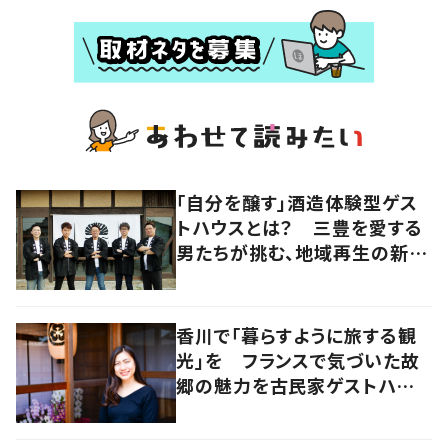
「自分を醸す」酒造体験型ゲス
トハウスとは？ 三豊を愛する
男たちが挑む、地域再生の新し
いかたち【暮らすように滞在し
たくなる宿vol.3】
香川で「暮らすように旅する観
光」を フランスで気づいた故
郷の魅力を古民家ゲストハウス
に