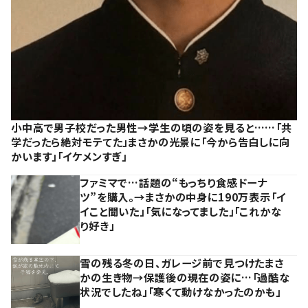
小中高で男子校だった男性→学生の頃の姿を見ると……「共
学だったら絶対モテてた」まさかの光景に「今から告白しに向
かいます」「イケメンすぎ」
ファミマで…話題の“もっちり食感ドーナ
ツ”を購入。→まさかの中身に190万表示「イ
イこと聞いた」「気になってました」「これかな
り好き」
雪の残る冬の日、ガレージ前で見つけたまさ
かの生き物→保護後の現在の姿に…「過酷な
状況でしたね」「寒くて動けなかったのかも」