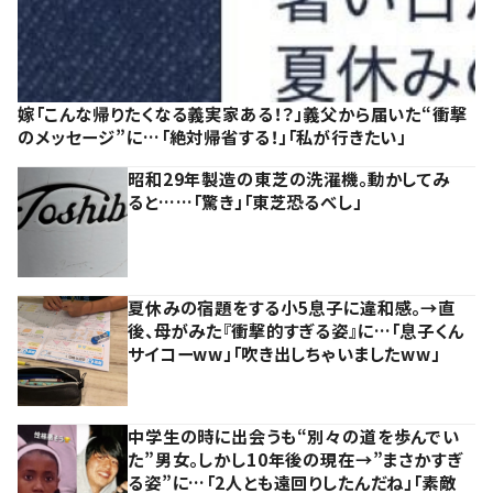
嫁「こんな帰りたくなる義実家ある！？」義父から届いた“衝撃
のメッセージ”に…「絶対帰省する！」「私が行きたい」
昭和29年製造の東芝の洗濯機。動かしてみ
ると……「驚き」「東芝恐るべし」
夏休みの宿題をする小5息子に違和感。→直
後、母がみた『衝撃的すぎる姿』に…「息子くん
サイコーww」「吹き出しちゃいましたww」
中学生の時に出会うも“別々の道を歩んでい
た”男女。しかし10年後の現在→”まさかすぎ
る姿”に…「2人とも遠回りしたんだね」「素敵