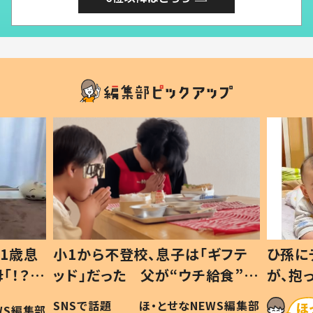
1歳息
小1から不登校、息子は「ギフテ
ひ孫に
「！？」
ッド」だった 父が“ウチ給食”を
が、抱
に「可愛
作り続ける理由とは #令和の親
「涙が
SNSで話題
ほ・とせなNEWS編集部
WS編集部