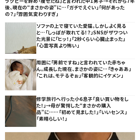
ラグビーを辞め「痩せたね」と言われた中1男子→それから7年
後、現在の“まさかの姿”に…「ガチでえぐい」「何があった
の？」「雰囲気変わりすぎ」
ソファの上で寝ていた愛猫。しかしよく見る
と…「しっぽが取れてる！？」SNSがザワつい
た光景に「ヒッ！」「2秒くらい心臓止まった」
「心霊写真より怖い」
周囲に「男前ですね」と言われていた赤ちゃ
ん。成長した現在、まさかの姿に…「きゃああ」
「これは、モテるぞぉ」「客観的にイケメン」
修学旅行へ行った小6息子「良い買い物をし
た！」→母が驚愕した“まさかの購入
品”に……「初めて見ました！」「いいセンス」
「素晴らしい！」