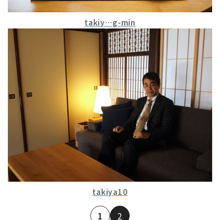
takiy…g-min
takiya10
1
2