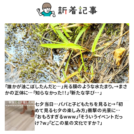
「誰かが油こぼしたんだと…」光る膜のような水たまり。→まさ
かの正体に…「知らなかった！！」「新たな学び…」
七夕当日…パパと子どもたちを見ると→「初
めて見る七夕の楽しみ方」衝撃の光景に…
「おもろすぎるwww」「そういうイベントだっ
け？w」「どこの星の文化ですか？」