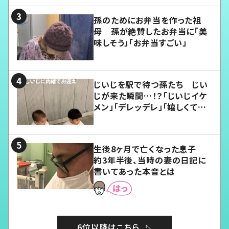
孫のためにお弁当を作った祖
母 孫が絶賛したお弁当に「美
味しそう」「お弁当すごい」
じいじを駅で待つ孫たち じい
じが来た瞬間…！？「じいじイケ
メン」「デレッデレ」「嬉しくて可
愛くてたまらない」「幸せになれ
る」
生後8ヶ月で亡くなった息子
約3年半後、当時の妻の日記に
書いてあった本音とは
6位以降はこちら