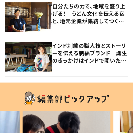
自分たちの力で、地域を盛り上
げる！ うどん文化を伝える宿
と、地元企業が集結してつくり
上げた絶景宿【暮らすように滞
在したくなる宿vol.6】
インド刺繍の職人技とストーリ
ーを伝える刺繍ブランド 誕生
のきっかけはインドで開いたフ
ァッションショー