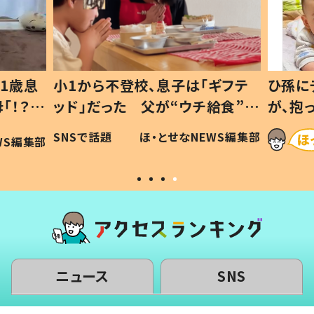
1歳息
小1から不登校、息子は「ギフテ
ひ孫に
「！？」
ッド」だった 父が“ウチ給食”を
が、抱
に「可愛
作り続ける理由とは #令和の親
「涙が
SNSで話題
ほ・とせなNEWS編集部
WS編集部
#令和の子
い」
ニュース
SNS