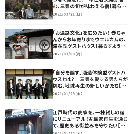
む、三豊の旬が味わえる宿【暮らす
ように滞在したくなる宿vol.5】
2021/03/21（日）
「お遍路文化」を広めたい！ 赤ちゃ
んからお年寄りまでウエルカムの、
滞在型ゲストハウス【暮らすように
滞在したくなる宿vol.4】
2021/03/08（月）
「自分を醸す」酒造体験型ゲストハ
ウスとは？ 三豊を愛する男たちが
挑む、地域再生の新しいかたち【暮
らすように滞在したくなる宿vol.3】
2021/01/29（金）
江戸時代の商家を、一棟貸しの宿
にリニューアル！古民家再生を通じ
て、歴史ある街並みを守りたい【暮
らすように滞在したくなる宿vol.2】
2021/01/22（金）