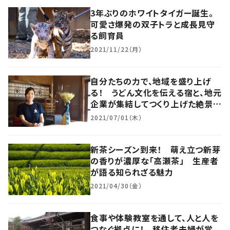
3年ぶりのホワイトタイガー誕生。
可愛さ爆発の双子トラと成長見守
る飼育員
2021/11/22（月）
自分たちの力で、地域を盛り上げ
る！ うどん文化を伝える宿と、地元
企業が集結してつくり上げた絶景宿
【暮らすように滞在したくなる宿
2021/07/01（木）
vol.6】
新茶シーズン到来！ 萌え立つ新芽
の香りが濃厚な「高瀬茶」 生産者
が語る知られざる魅力
2021/04/30（金）
食事や体験教室を通して、人と人を
つなぐ拠点に！ 移住者夫婦が営