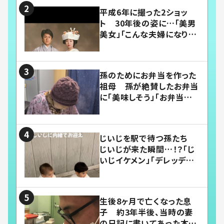
平成6年に撮った2ショッ
ト 30年後の姿に…「美男
美女」「こんな夫婦になりた
い」
孫のためにお弁当を作った
祖母 孫が絶賛したお弁当
に「美味しそう」「お弁当すご
い」
じいじを駅で待つ孫たち
じいじが来た瞬間…！？「じ
いじイケメン」「デレッデレ」
「嬉しくて可愛くてたまらな
い」「幸せになれる」
生後8ヶ月で亡くなった息
子 約3年半後、当時の妻
の日記に書いてあった本音