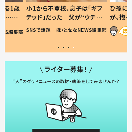
べる1歳
小1から不登校、息子は「ギフ
ひ孫にデ
と…母
テッド」だった 父が“ウチ給
が、抱っ
母の投稿
食”を作り続ける理由とは #令
に「涙が
SNSで話題
ほ・とせなNEWS編集部
EWS編集部
「現行
和の親 #令和の子
方ない」
ライター募集！
“人”のグッドニュースの取材・執筆をしてみませんか？