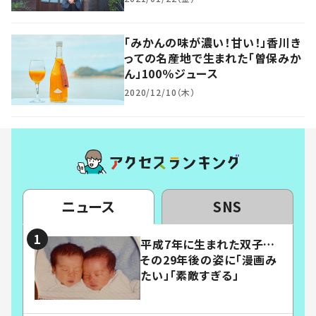
「みかんの味が濃い！甘い！」香川き
っての名産地で生まれた「曽保みか
ん」100％ジュース
2020/12/10（木）
ニュース
SNS
平成7年に生まれた双子…
その29年後の姿に「漫画み
たい」「素敵すぎる」