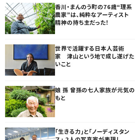
香川・まんのう町の76歳“理系
農家”は、純粋なアーティスト
精神の持ち主だった！
世界で活躍する日本人芸術
家 津山という地で成し遂げた
いこと
娘 孫 曾孫の七人家族が元気の
もと
「生きる力」と「ノーディスタン
ス」 2人の写真家が表現し