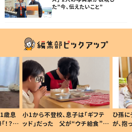
た”今、伝えたいこと”
ギフテ
ひ孫にデレデレな80歳じいじ
給食”を
が、抱っこすると…ひ孫の反応に