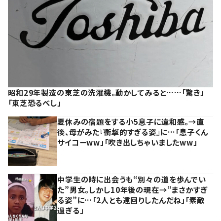
昭和29年製造の東芝の洗濯機。動かしてみると……「驚き」
「東芝恐るべし」
夏休みの宿題をする小5息子に違和感。→直
後、母がみた『衝撃的すぎる姿』に…「息子くん
サイコーww」「吹き出しちゃいましたww」
中学生の時に出会うも“別々の道を歩んでい
た”男女。しかし10年後の現在→”まさかすぎ
る姿”に…「2人とも遠回りしたんだね」「素敵
過ぎる」