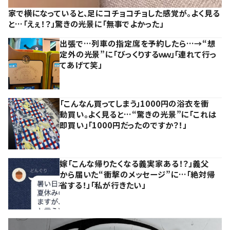
家で横になっていると、足にコチョコチョした感覚が。よく見る
と…「えぇ！？」驚きの光景に「無事でよかった」
出張で…列車の指定席を予約したら…→“想
定外の光景”に「びっくりするｗｗ」「連れて行っ
てあげて笑」
「こんなん買ってしまう」1000円の浴衣を衝
動買い。よく見ると…“驚きの光景”に「これは
即買い」「1000円だったのですか？！」
嫁「こんな帰りたくなる義実家ある！？」義父
から届いた“衝撃のメッセージ”に…「絶対帰
省する！」「私が行きたい」