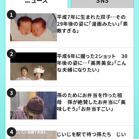
ニュース
SNS
平成7年に生まれた双子…その
29年後の姿に「漫画みたい」「素
敵すぎる」
平成6年に撮った2ショット 30
年後の姿に…「美男美女」「こん
な夫婦になりたい」
孫のためにお弁当を作った祖
母 孫が絶賛したお弁当に「美
味しそう」「お弁当すごい」
じいじを駅で待つ孫たち じい