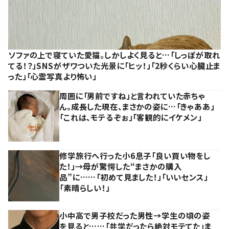
ソファの上で寝ていた愛猫。しかしよく見ると…「しっぽが取れ
てる！？」SNSがザワついた光景に「ヒッ！」「2秒くらい心臓止ま
った」「心霊写真より怖い」
周囲に「男前ですね」と言われていた赤ちゃ
ん。成長した現在、まさかの姿に…「きゃああ」
「これは、モテるぞぉ」「客観的にイケメン」
修学旅行へ行った小6息子「良い買い物をし
た！」→母が驚愕した“まさかの購入
品”に……「初めて見ました！」「いいセンス」
「素晴らしい！」
小中高で男子校だった男性→学生の頃の姿
を見ると……「共学だったら絶対モテてた」ま