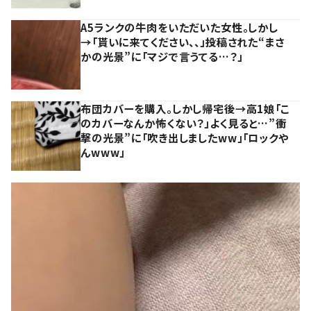
A5ランクの牛肉をいただいた女性。しかし
→「貰いに来てください、、」投稿された“まさ
かの光景”に「マジで言うてる…？」
布団カバーを購入。しかし帰宅後→高1娘「こ
のカバーなんか怖くない？」よく見ると…”衝
撃の光景”に「吹き出しましたww」「ロックや
んwww」