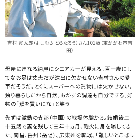
吉村 寅太郎（よしむら とらたろう）さん101歳（東かがわ市吉
田）
母屋に連なる納屋にシニアカーが見える。百一歳にし
てなお足は丈夫だが遠出に欠かせない吉村さんの愛
車だそうだ。とくにスーパーへの買物には欠かせない。
独り暮らしだから自炊。おかずの調達も自分でする。好
物の「鰻を買いにな」と笑う。
先ずは激動の支那（中国）の戦場体験から。結婚後二
十五歳で妻を残して三年十ヵ月、砲火に身を曝してき
た。南昌、岳州（岳陽）、広東州を転戦、「難しいとこばっ