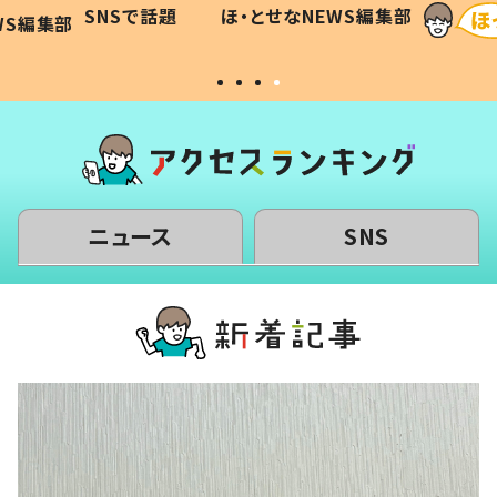
和の親
「涙が出ました」「可愛くて仕方な
WS編集部
ほ・とせなNEWS編集部
い」
ニュース
SNS