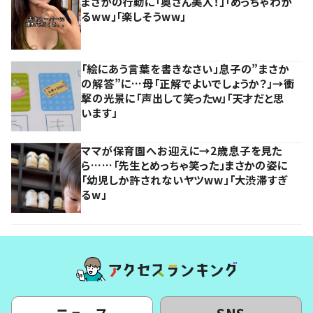
まさかの行動に「奥さん美人！」「めっちゃわか
るww」「楽しそうww」
「絵にあう言葉を書きなさい」息子の”まさか
の解答”に…母「正解でよいでしょうか？」→衝
撃の光景に「声出して笑ったｗ」「天才だと思
います」
ママが保育園へお迎えに→2歳息子を見た
ら……「先生とめっちゃ笑った」まさかの姿に
「幼児しか許されないヤツww」「大渋滞すぎ
るw」