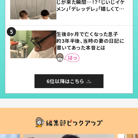
じが来た瞬間…！？「じいじイケ
メン」「デレッデレ」「嬉しくて可
愛くてたまらない」「幸せになれ
る」
生後8ヶ月で亡くなった息子
約3年半後、当時の妻の日記に
書いてあった本音とは
6位以降はこちら