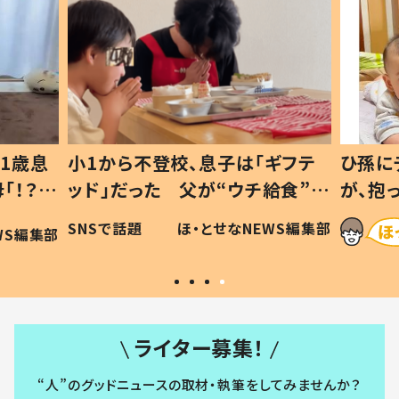
ギフテ
ひ孫にデレデレな80歳じいじ
給食”を
が、抱っこすると…ひ孫の反応に
和の親
「涙が出ました」「可愛くて仕方な
WS編集部
ほ・とせなNEWS編集部
い」
ライター募集！
“人”のグッドニュースの取材・執筆をしてみませんか？