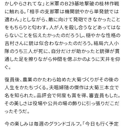
かしやらされてな」と米軍のＢ29基地撃破の桂林作戦
に触れる。「相手の支那軍は機関銃やから単発銃では
適わん」としながら、敵に向けて発砲できなかったこと
をもちらりと匂わす。人が人を殺し合うなどあってはな
らないことを伝えたかったのだろうし、穏やかな性格の
吉村さんに銃は似合わなかったのだろう。結局六人小
隊のうち三人が死に、自分だけが助かったと銃弾が貫
通した足を擦りながら仲間を偲ぶかのように天井を仰
ぐ。
復員後、農業のかたわら始めた大菊づくりがその後の
人生をかたちづくる。夫唱婦随の傑作は大菊三本立で
名を知られた。品評会で何度も賞を得、審査員もした。
その美しさは役場や公共の場の飾りに引っ張りだこだ
ったそうだ。
今の楽しみは毎週のグランドゴルフ。「今日も行く予定