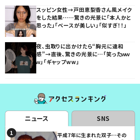
スッピン女性→戸田恵梨香さん風メイク
をした結果……驚きの光景に「本人かと
思った」「ベースが美しい」「似すぎ！！」
夜、虫取りに出かけたら“胸元に違和
感”→直後、驚きの光景に…「笑ったｗｗ
ｗ」「ギャップww」
ニュース
SNS
平成7年に生まれた双子…その