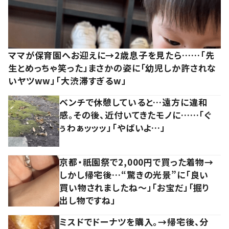
ママが保育園へお迎えに→2歳息子を見たら……「先
生とめっちゃ笑った」まさかの姿に「幼児しか許されな
いヤツww」「大渋滞すぎるw」
ベンチで休憩していると…遠方に違和
感。その後、近付いてきたモノに……「ぐ
ぅわぁッッッ」「やばいよ…」
京都・祇園祭で2,000円で買った着物→
しかし帰宅後…“驚きの光景”に「良い
買い物されましたね～」「お宝だ」「掘り
出し物ですね」
ミスドでドーナツを購入。→帰宅後、分