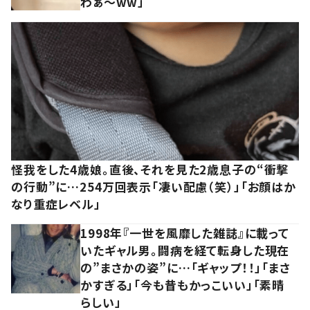
わぁ～ww」
怪我をした4歳娘。直後、それを見た2歳息子の“衝撃
の行動”に…254万回表示「凄い配慮（笑）」「お顔はか
なり重症レベル」
1998年『一世を風靡した雑誌』に載って
いたギャル男。闘病を経て転身した現在
の”まさかの姿”に…「ギャップ！！」「まさ
かすぎる」「今も昔もかっこいい」「素晴
らしい」