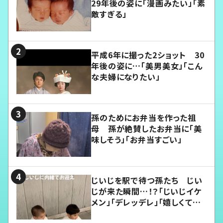
29年後の姿に「漫画みたい」「素
敵すぎる」
平成6年に撮った2ショット 30
年後の姿に…「美男美女」「こん
な夫婦になりたい」
孫のためにお弁当を作った祖
母 孫が絶賛したお弁当に「美
味しそう」「お弁当すごい」
じいじを駅で待つ孫たち じい
じが来た瞬間…！？「じいじイケ
メン」「デレッデレ」「嬉しくて可
愛くてたまらない」「幸せになれ