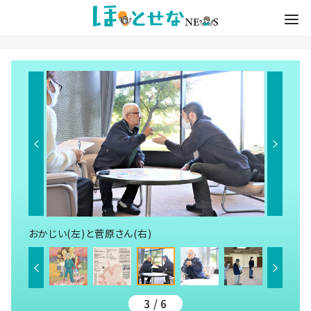
おかじい(左)と菅原さん(右)
3 / 6