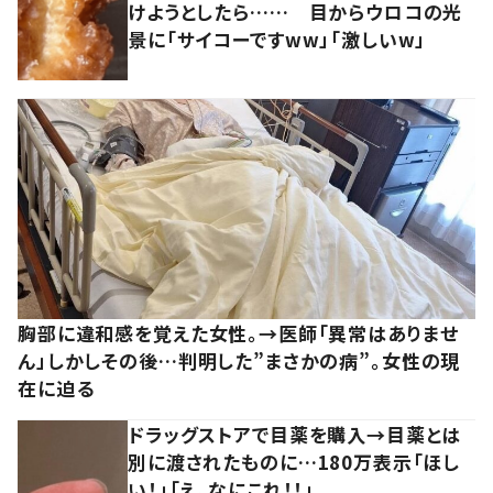
けようとしたら…… 目からウロコの光
景に「サイコーですww」「激しいw」
胸部に違和感を覚えた女性。→医師「異常はありませ
ん」しかしその後…判明した”まさかの病”。女性の現
在に迫る
ドラッグストアで目薬を購入→目薬とは
別に渡されたものに…180万表示「ほし
い！」「え、なにこれ！！」