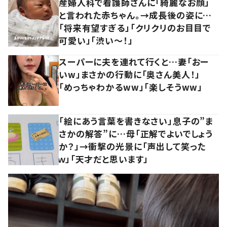
産婦人科で看護師さんに「綺麗なお顔」
と言われた赤ちゃん。→成長後の姿に…
「将来有望すぎる」「クリクリのお目目で
可愛い」「渋い～！」
スーパーに夫を連れて行くと…妻「おー
いw」まさかの行動に「奥さん美人！」
「めっちゃわかるww」「楽しそうww」
「絵にあう言葉を書きなさい」息子の”ま
さかの解答”に…母「正解でよいでしょう
か？」→衝撃の光景に「声出して笑った
ｗ」「天才だと思います」