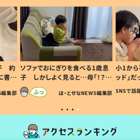
1歳息
小1から不登校、息子は「ギフテ
ひ孫に
「！？」
ッド」だった 父が“ウチ給食”を
が、抱
に「可愛
作り続ける理由とは #令和の親
「涙が
SNSで話題
ほ・とせなNEWS編集部
WS編集部
#令和の子
い」