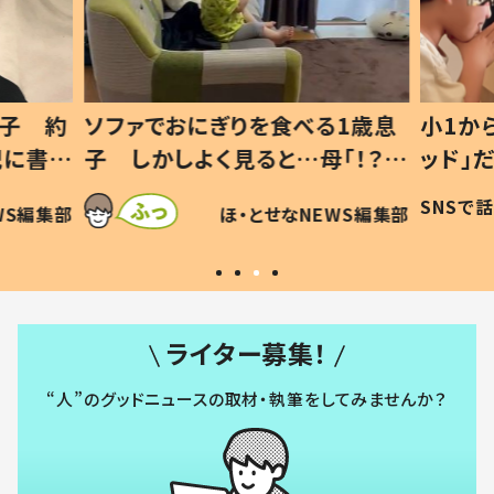
1歳息
小1から不登校、息子は「ギフテ
ひ孫に
「！？」
ッド」だった 父が“ウチ給食”を
が、抱
に「可愛
作り続ける理由とは #令和の親
「涙が
SNSで話題
ほ・とせなNEWS編集部
WS編集部
#令和の子
い」
ライター募集！
“人”のグッドニュースの取材・執筆をしてみませんか？