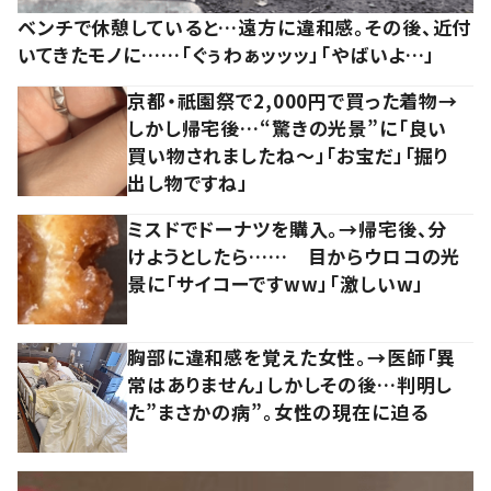
ベンチで休憩していると…遠方に違和感。その後、近付
いてきたモノに……「ぐぅわぁッッッ」「やばいよ…」
京都・祇園祭で2,000円で買った着物→
しかし帰宅後…“驚きの光景”に「良い
買い物されましたね～」「お宝だ」「掘り
出し物ですね」
ミスドでドーナツを購入。→帰宅後、分
けようとしたら…… 目からウロコの光
景に「サイコーですww」「激しいw」
胸部に違和感を覚えた女性。→医師「異
常はありません」しかしその後…判明し
た”まさかの病”。女性の現在に迫る