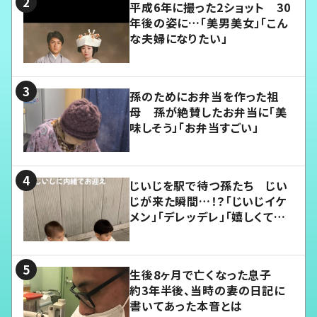
平成6年に撮った2ショット 30
年後の姿に…「美男美女」「こん
な夫婦になりたい」
孫のためにお弁当を作った祖
母 孫が絶賛したお弁当に「美
味しそう」「お弁当すごい」
じいじを駅で待つ孫たち じい
じが来た瞬間…！？「じいじイケ
メン」「デレッデレ」「嬉しくて可
愛くてたまらない」「幸せになれ
る」
生後8ヶ月で亡くなった息子
約3年半後、当時の妻の日記に
書いてあった本音とは