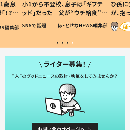
1歳息
小1から不登校、息子は「ギフテ
ひ孫に
「！？」
ッド」だった 父が“ウチ給食”を
が、抱
に「可愛
作り続ける理由とは #令和の親
「涙が
SNSで話題
ほ・とせなNEWS編集部
WS編集部
#令和の子
い」
ライター募集！
“人”のグッドニュースの取材・執筆をしてみませんか？
お問い合わせページへ