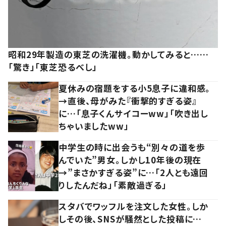
昭和29年製造の東芝の洗濯機。動かしてみると……
「驚き」「東芝恐るべし」
夏休みの宿題をする小5息子に違和感。
→直後、母がみた『衝撃的すぎる姿』
に…「息子くんサイコーww」「吹き出し
ちゃいましたww」
中学生の時に出会うも“別々の道を歩
んでいた”男女。しかし10年後の現在
→”まさかすぎる姿”に…「2人とも遠回
りしたんだね」「素敵過ぎる」
スタバでワッフルを注文した女性。しか
しその後、SNSが騒然とした投稿に…