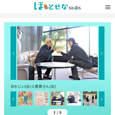
おかじい(左)と菅原さん(右)
3 / 6