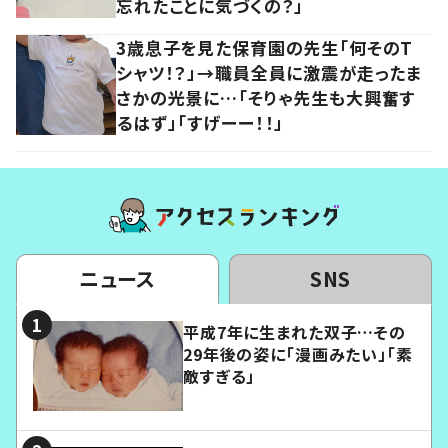
忘れたことに気づくの？」
3歳息子を見た保育園の先生「何そのT
シャツ！？」→職員全員に激震が走ったま
さかの光景に…「そりゃ先生も大興奮す
るはず」「すげーー！！」
ニュース
SNS
平成7年に生まれた双子…その
29年後の姿に「漫画みたい」「素
敵すぎる」