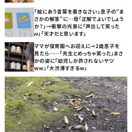
「絵にあう言葉を書きなさい」息子の”ま
さかの解答”に…母「正解でよいでしょう
か？」→衝撃の光景に「声出して笑った
ｗ」「天才だと思います」
ママが保育園へお迎えに→2歳息子を
見たら……「先生とめっちゃ笑った」まさ
かの姿に「幼児しか許されないヤツ
ww」「大渋滞すぎるw」