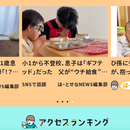
1歳息
小1から不登校、息子は「ギフテ
ひ孫に
「！？」
ッド」だった 父が“ウチ給食”を
が、抱
に「可愛
作り続ける理由とは #令和の親
「涙が
SNSで話題
ほ・とせなNEWS編集部
WS編集部
#令和の子
い」