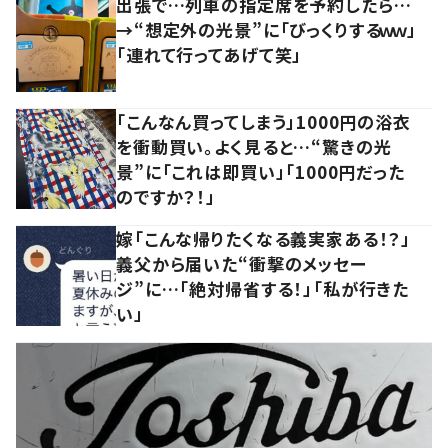
出張で…列車の指定席を予約したら…
→“想定外の光景”に「びっくりするｗｗ」
「連れて行ってあげて笑」
「こんなん買ってしまう」1000円の浴衣
を衝動買い。よく見ると…“驚きの光
景”に「これは即買い」「1000円だった
のですか？！」
嫁「こんな帰りたくなる義実家ある！？」
義父から届いた“衝撃のメッセー
ジ”に…「絶対帰省する！」「私が行きた
い」