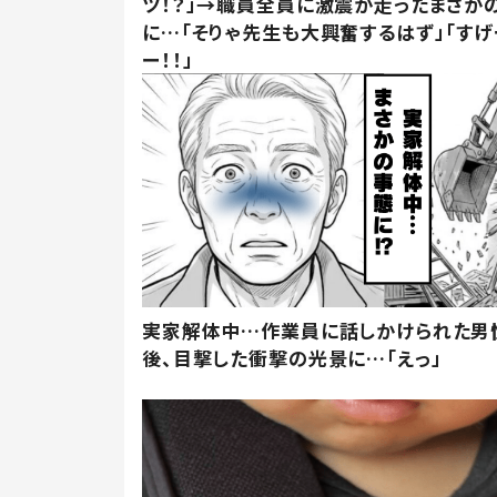
ツ！？」→職員全員に激震が走ったまさか
に…「そりゃ先生も大興奮するはず」「すげ
ー！！」
実家解体中…作業員に話しかけられた男
後、目撃した衝撃の光景に…「えっ」