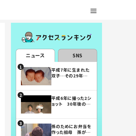
ニュース
SNS
平成7年に生まれた
双子…その29年後
の姿に「漫画みたい」
「素敵すぎる」
平成6年に撮った2シ
ョット 30年後の姿
に…「美男美女」「こ
んな夫婦になりた
い」
孫のためにお弁当を
作った祖母 孫が絶