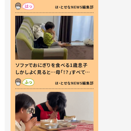
た本音とは
ほ・とせなNEWS編集部
ソファでおにぎりを食べる1歳息子
しかしよく見ると…母「！？」すべてを
察した母の投稿に「可愛いから許
ほ・とせなNEWS編集部
す！」「現行犯〜」