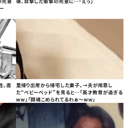
の光景
後、目撃した衝撃の光景に…「えっ」
ー
性。直
里帰り出産から帰宅した妻子。→夫が用意し
た“ベビーベッド”を見ると…「英才教育が過ぎる
ww」「闘魂こめられてるわぁ～ww」