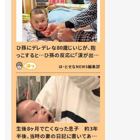
ひ孫にデレデレな80歳じいじが、抱
っこすると…ひ孫の反応に「涙が出ま
した」「可愛くて仕方ない」
ほ・とせなNEWS編集部
生後8ヶ月で亡くなった息子 約3年
半後、当時の妻の日記に書いてあっ