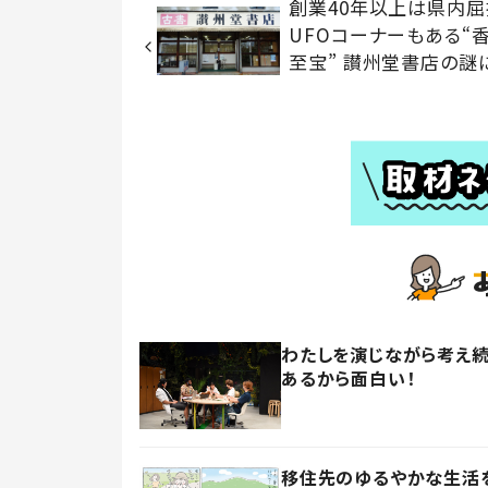
創業40年以上は県内屈
UFOコーナーもある“
至宝” 讃州堂書店の謎
わたしを演じながら考え続
あるから面白い！
移住先のゆるやかな生活