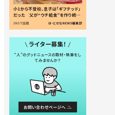
小1から不登校、息子は「ギフテッド」
だった 父が“ウチ給食”を作り続け
る理由とは #令和の親 #令和の子
SNSで話題
ほ・とせなNEWS編集部
ライター募集！
“人”のグッドニュースの取材・執筆をし
てみませんか？
お問い合わせページへ