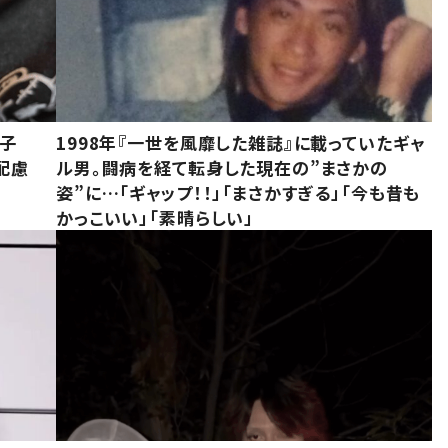
息子
1998年『一世を風靡した雑誌』に載っていたギャ
配慮
ル男。闘病を経て転身した現在の”まさかの
姿”に…「ギャップ！！」「まさかすぎる」「今も昔も
かっこいい」「素晴らしい」