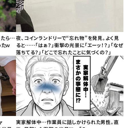
みたら…
夜、コインランドリーで“忘れ物”を発見。よく見
めたｗ
ると……「はぁ？」衝撃の光景に「エーッ！？」「なぜ
落ちてる？」「どこで忘れたことに気づくの？」
ャ
実家解体中…作業員に話しかけられた男性。直