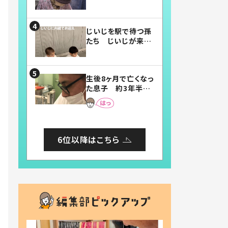
賛したお弁当に「美
味しそう」「お弁当す
ごい」
じいじを駅で待つ孫
たち じいじが来た
瞬間…！？「じいじイ
ケメン」「デレッデレ」
「嬉しくて可愛くてた
生後8ヶ月で亡くなっ
まらない」「幸せにな
た息子 約3年半
れる」
後、当時の妻の日記
に書いてあった本音
とは
6位以降はこちら