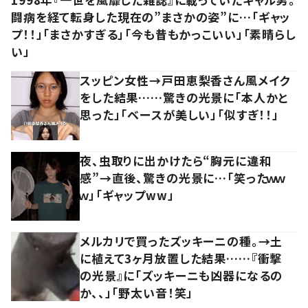
闘病を経て転身した現在の”まさかの姿”に…「ギャッ
プ！！」「まさかすぎる」「今も昔もかっこいい」「素晴らし
い」
スッピン女性→戸田恵梨香さん風メイク
をした結果……驚きの光景に「本人かと
思った」「ベースが美しい」「似すぎ！！」
夜、虫取りに出かけたら“胸元に違和
感”→直後、驚きの光景に…「笑ったｗｗ
ｗ」「ギャップww」
メルカリで買ったズッキーニの種。→土
に植えて3ヶ月放置した結果……『衝撃
の光景』に「ズッキーニも凶器になるの
か、、」「野太い音！笑」