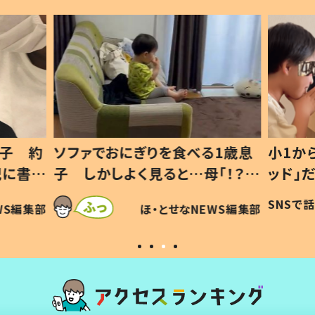
1歳息
小1から不登校、息子は「ギフテ
ひ孫に
「！？」
ッド」だった 父が“ウチ給食”を
が、抱
に「可愛
作り続ける理由とは #令和の親
「涙が
SNSで話題
ほ・とせなNEWS編集部
WS編集部
#令和の子
い」