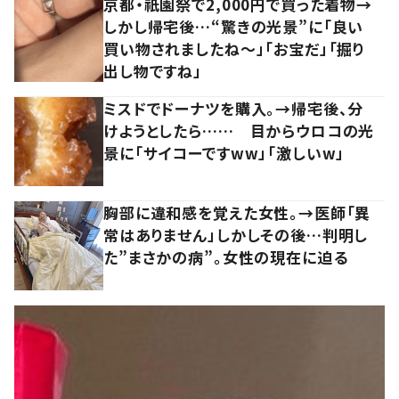
京都・祇園祭で2,000円で買った着物→
しかし帰宅後…“驚きの光景”に「良い
買い物されましたね～」「お宝だ」「掘り
出し物ですね」
ミスドでドーナツを購入。→帰宅後、分
けようとしたら…… 目からウロコの光
景に「サイコーですww」「激しいw」
胸部に違和感を覚えた女性。→医師「異
常はありません」しかしその後…判明し
た”まさかの病”。女性の現在に迫る