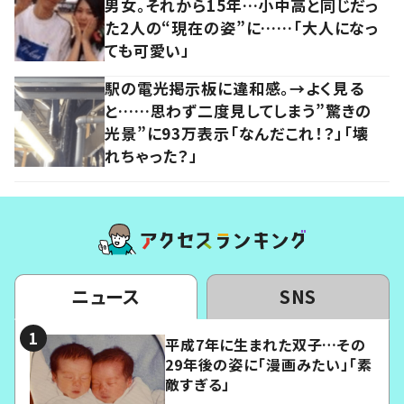
男女。それから15年…小中高と同じだっ
た2人の“現在の姿”に……「大人になっ
ても可愛い」
駅の電光掲示板に違和感。→よく見る
と……思わず二度見してしまう”驚きの
光景”に93万表示「なんだこれ！？」「壊
れちゃった？」
ニュース
SNS
平成7年に生まれた双子…その
29年後の姿に「漫画みたい」「素
敵すぎる」