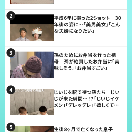
平成6年に撮った2ショット 30
年後の姿に…「美男美女」「こん
な夫婦になりたい」
孫のためにお弁当を作った祖
母 孫が絶賛したお弁当に「美
味しそう」「お弁当すごい」
じいじを駅で待つ孫たち じい
じが来た瞬間…！？「じいじイケ
メン」「デレッデレ」「嬉しくて可
愛くてたまらない」「幸せになれ
る」
生後8ヶ月で亡くなった息子