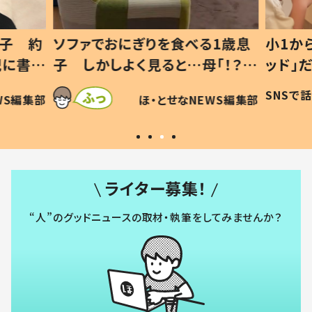
1歳息
小1から不登校、息子は「ギフテ
ひ孫に
「！？」
ッド」だった 父が“ウチ給食”を
が、抱
に「可愛
作り続ける理由とは #令和の親
「涙が
SNSで話題
ほ・とせなNEWS編集部
WS編集部
#令和の子
い」
ライター募集！
“人”のグッドニュースの取材・執筆をしてみませんか？