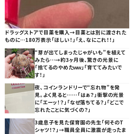
ドラッグストアで目薬を購入→目薬とは別に渡された
ものに…180万表示「ほしい！」「え、なにこれ！！」
“芽が出てしまったじゃがいも”を植えて
みたら…→約3ヶ月後、驚きの光景に
「捨てるのやめたｗｗ」「育ててみたいで
す！」
夜、コインランドリーで“忘れ物”を発
見。よく見ると……「はぁ？」衝撃の光景
に「エーッ！？」「なぜ落ちてる？」「どこで
忘れたことに気づくの？」
3歳息子を見た保育園の先生「何そのT
シャツ！？」→職員全員に激震が走ったま