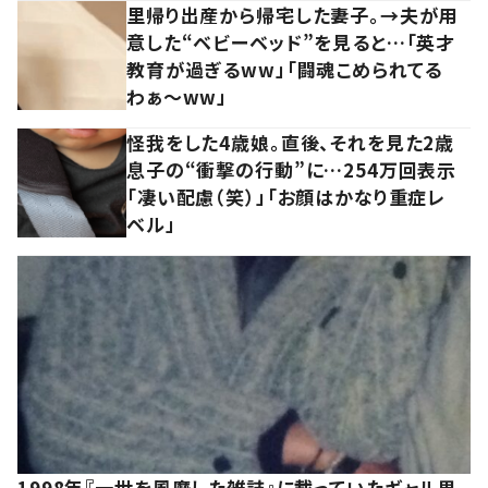
里帰り出産から帰宅した妻子。→夫が用
意した“ベビーベッド”を見ると…「英才
教育が過ぎるww」「闘魂こめられてる
わぁ～ww」
怪我をした4歳娘。直後、それを見た2歳
息子の“衝撃の行動”に…254万回表示
「凄い配慮（笑）」「お顔はかなり重症レ
ベル」
1998年『一世を風靡した雑誌』に載っていたギャル男。