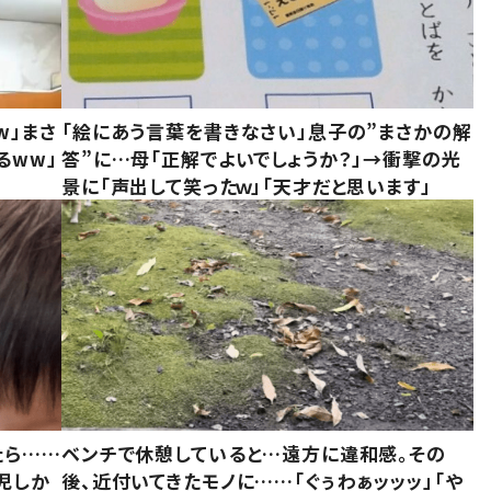
w」まさ
「絵にあう言葉を書きなさい」息子の”まさかの解
るww」
答”に…母「正解でよいでしょうか？」→衝撃の光
景に「声出して笑ったｗ」「天才だと思います」
たら……
ベンチで休憩していると…遠方に違和感。その
児しか
後、近付いてきたモノに……「ぐぅわぁッッッ」「や