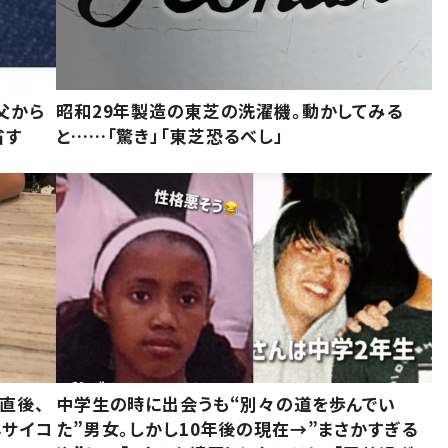
父から
昭和29年製造の東芝の洗濯機。動かしてみる
省す
と……「驚き」「東芝恐るべし」
直後、
中学生の時に出会うも“別々の道を歩んでい
んサイコ
た”男女。しかし10年後の現在→”まさかすぎる