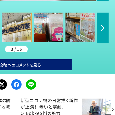
3 / 16
投稿へのコメントを見る
体の防
新型コロナ禍の日常描く新作
が地域
が上演！「老いと演劇」
け
OiBokkeShiの魅力