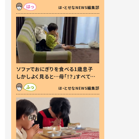
た本音とは
ほ・とせなNEWS編集部
ソファでおにぎりを食べる1歳息子
しかしよく見ると…母「！？」すべてを
察した母の投稿に「可愛いから許
ほ・とせなNEWS編集部
す！」「現行犯〜」