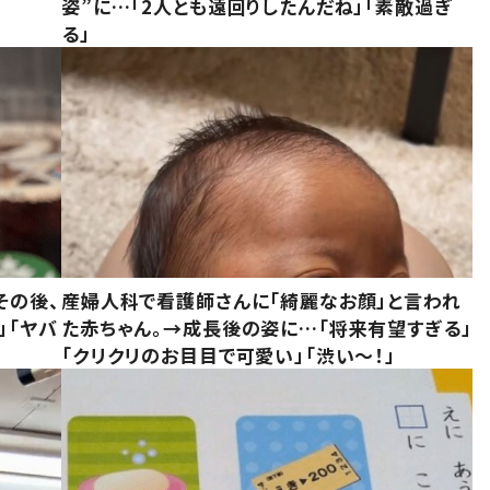
姿”に…「2人とも遠回りしたんだね」「素敵過ぎ
る」
その後、
産婦人科で看護師さんに「綺麗なお顔」と言われ
」「ヤバ
た赤ちゃん。→成長後の姿に…「将来有望すぎる」
「クリクリのお目目で可愛い」「渋い～！」