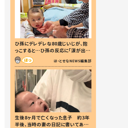
ひ孫にデレデレな80歳じいじが、抱
っこすると…ひ孫の反応に「涙が出ま
した」「可愛くて仕方ない」
ほ・とせなNEWS編集部
生後8ヶ月で亡くなった息子 約3年
半後、当時の妻の日記に書いてあっ