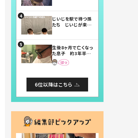
賛したお弁当に「美
味しそう」「お弁当す
ごい」
じいじを駅で待つ孫
たち じいじが来た
瞬間…！？「じいじイ
ケメン」「デレッデレ」
「嬉しくて可愛くてた
生後8ヶ月で亡くなっ
まらない」「幸せにな
た息子 約3年半
れる」
後、当時の妻の日記
に書いてあった本音
とは
6位以降はこちら