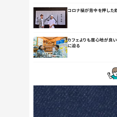
コロナ禍が背中を押した飲
カフェよりも居心地が良い
に迫る