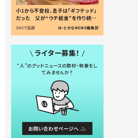
小1から不登校、息子は「ギフテッド」
だった 父が“ウチ給食”を作り続け
る理由とは #令和の親 #令和の子
SNSで話題
ほ・とせなNEWS編集部
ライター募集！
“人”のグッドニュースの取材・執筆をし
てみませんか？
お問い合わせページへ