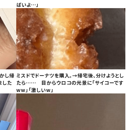
ばいよ…」
しかし帰
ミスドでドーナツを購入。→帰宅後、分けようとし
ました
たら…… 目からウロコの光景に「サイコーです
ww」「激しいw」