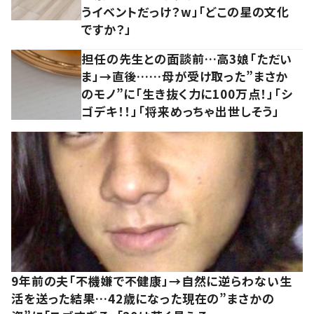
うイベントだっけ？w」「どこの星の文化
ですか？」
担任の先生との面談前…高3娘「ただい
ま」→直後……母が受け取った”まさか
のモノ”に「生き抜く力に100万点！」「シ
ゴデキ！！」「将来めっちゃ出世しそう」
9年前の夫「不機嫌で不健康」→自然に逆らわない生
活を送った結果…42歳になった現在の”まさかの