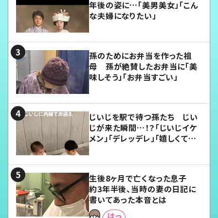
年後の姿に…「美男美女」「こん
な夫婦になりたい」
孫のためにお弁当を作った祖
母 孫が絶賛したお弁当に「美
味しそう」「お弁当すごい」
じいじを駅で待つ孫たち じい
じが来た瞬間…！？「じいじイケ
メン」「デレッデレ」「嬉しくて可
愛くてたまらない」「幸せになれ
る」
生後8ヶ月で亡くなった息子
約3年半後、当時の妻の日記に
書いてあった本音とは