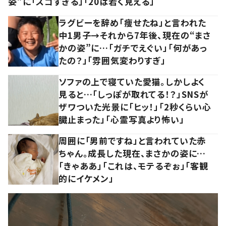
姿”に「スゴすぎる」「20は若く見える」
ラグビーを辞め「痩せたね」と言われた
中1男子→それから7年後、現在の“まさ
かの姿”に…「ガチでえぐい」「何があっ
たの？」「雰囲気変わりすぎ」
ソファの上で寝ていた愛猫。しかしよく
見ると…「しっぽが取れてる！？」SNSが
ザワついた光景に「ヒッ！」「2秒くらい心
臓止まった」「心霊写真より怖い」
周囲に「男前ですね」と言われていた赤
ちゃん。成長した現在、まさかの姿に…
「きゃああ」「これは、モテるぞぉ」「客観
的にイケメン」