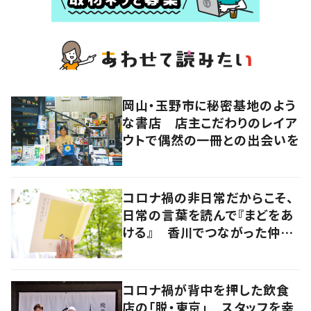
岡山・玉野市に秘密基地のよう
な書店 店主こだわりのレイア
ウトで偶然の一冊との出会いを
コロナ禍の非日常だからこそ、
日常の言葉を読んで『まどをあ
ける』 香川でつながった仲間
たちでエッセイ集を発行
コロナ禍が背中を押した飲食
店の「脱・東京」 スタッフを幸