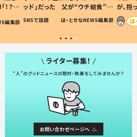
「！？」
ッド」だった 父が“ウチ給食”を
が、抱
に「可愛
作り続ける理由とは #令和の親
「涙が
SNSで話題
ほ・とせなNEWS編集部
WS編集部
#令和の子
い」
ライター募集！
“人”のグッドニュースの取材・執筆をしてみませんか？
お問い合わせページへ