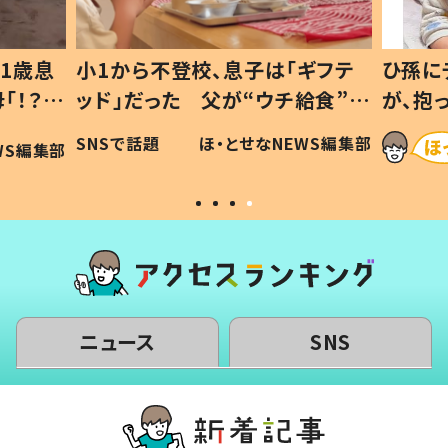
1歳息
小1から不登校、息子は「ギフテ
ひ孫に
「！？」
ッド」だった 父が“ウチ給食”を
が、抱
に「可愛
作り続ける理由とは #令和の親
「涙が
SNSで話題
ほ・とせなNEWS編集部
WS編集部
#令和の子
い」
ニュース
SNS