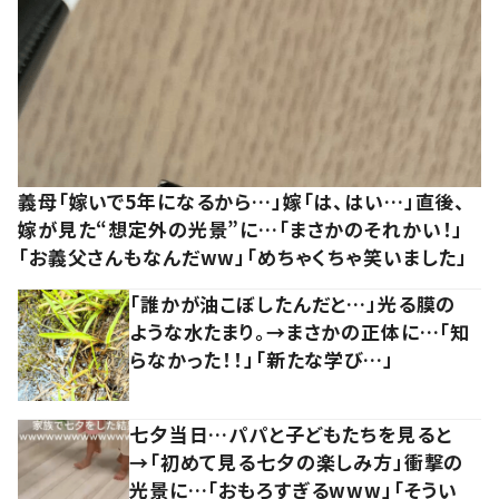
義母「嫁いで5年になるから…」嫁「は、はい…」直後、
嫁が見た“想定外の光景”に…「まさかのそれかい！」
「お義父さんもなんだww」「めちゃくちゃ笑いました」
「誰かが油こぼしたんだと…」光る膜の
ような水たまり。→まさかの正体に…「知
らなかった！！」「新たな学び…」
七夕当日…パパと子どもたちを見ると
→「初めて見る七夕の楽しみ方」衝撃の
光景に…「おもろすぎるwww」「そうい