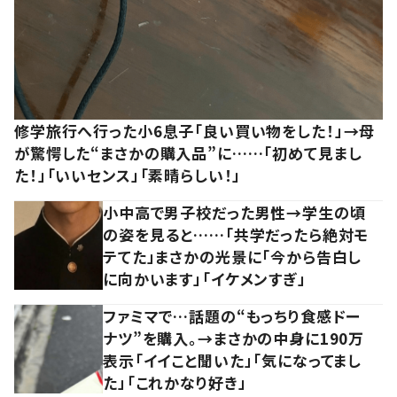
修学旅行へ行った小6息子「良い買い物をした！」→母
が驚愕した“まさかの購入品”に……「初めて見まし
た！」「いいセンス」「素晴らしい！」
小中高で男子校だった男性→学生の頃
の姿を見ると……「共学だったら絶対モ
テてた」まさかの光景に「今から告白し
に向かいます」「イケメンすぎ」
ファミマで…話題の“もっちり食感ドー
ナツ”を購入。→まさかの中身に190万
表示「イイこと聞いた」「気になってまし
た」「これかなり好き」