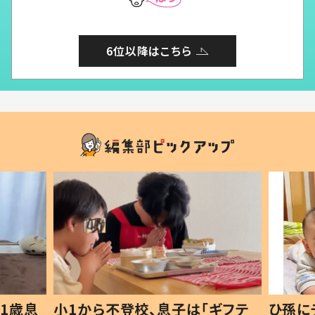
6位以降はこちら
1歳息
小1から不登校、息子は「ギフテ
ひ孫に