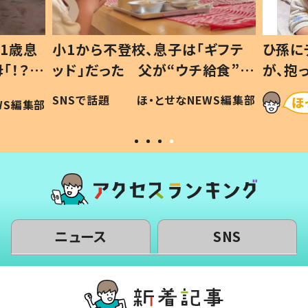
1歳息
小1から不登校、息子は「ギフテ
ひ孫に
「！？」
ッド」だった 父が“ウチ給食”を
が、抱
に「可愛
作り続ける理由とは #令和の親
「涙が
SNSで話題
ほ・とせなNEWS編集部
WS編集部
#令和の子
い」
ニュース
SNS