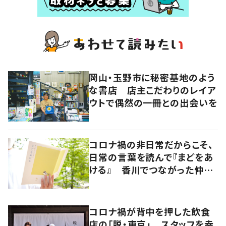
岡山・玉野市に秘密基地のよう
な書店 店主こだわりのレイア
ウトで偶然の一冊との出会いを
コロナ禍の非日常だからこそ、
日常の言葉を読んで『まどをあ
ける』 香川でつながった仲間
たちでエッセイ集を発行
コロナ禍が背中を押した飲食
店の「脱・東京」 スタッフを幸