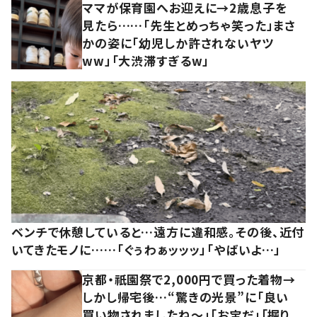
ママが保育園へお迎えに→2歳息子を
見たら……「先生とめっちゃ笑った」まさ
かの姿に「幼児しか許されないヤツ
ww」「大渋滞すぎるw」
ベンチで休憩していると…遠方に違和感。その後、近付
いてきたモノに……「ぐぅわぁッッッ」「やばいよ…」
京都・祇園祭で2,000円で買った着物→
しかし帰宅後…“驚きの光景”に「良い
買い物されましたね～」「お宝だ」「掘り