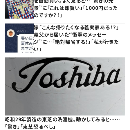
を衝動買い。よく見ると…“驚きの光
景”に「これは即買い」「1000円だった
のですか？！」
嫁「こんな帰りたくなる義実家ある！？」
義父から届いた“衝撃のメッセー
ジ”に…「絶対帰省する！」「私が行きた
い」
昭和29年製造の東芝の洗濯機。動かしてみると……
「驚き」「東芝恐るべし」