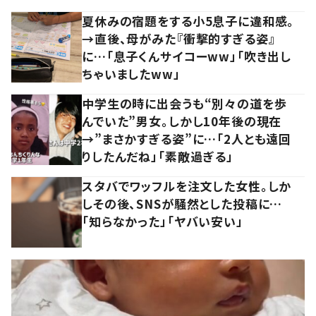
夏休みの宿題をする小5息子に違和感。
→直後、母がみた『衝撃的すぎる姿』
に…「息子くんサイコーww」「吹き出し
ちゃいましたww」
中学生の時に出会うも“別々の道を歩
んでいた”男女。しかし10年後の現在
→”まさかすぎる姿”に…「2人とも遠回
りしたんだね」「素敵過ぎる」
スタバでワッフルを注文した女性。しか
しその後、SNSが騒然とした投稿に…
「知らなかった」「ヤバい安い」