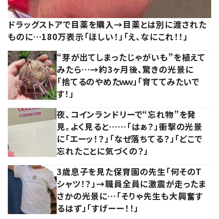
ドラッグストアで目薬を購入→目薬とは別に渡された
ものに…180万表示「ほしい！」「え、なにこれ！！」
“芽が出てしまったじゃがいも”を植えて
みたら…→約3ヶ月後、驚きの光景に
「捨てるのやめたｗｗ」「育ててみたいで
す！」
夜、コインランドリーで“忘れ物”を発
見。よく見ると……「はぁ？」衝撃の光景
に「エーッ！？」「なぜ落ちてる？」「どこで
忘れたことに気づくの？」
3歳息子を見た保育園の先生「何そのT
シャツ！？」→職員全員に激震が走ったま
さかの光景に…「そりゃ先生も大興奮す
るはず」「すげーー！！」