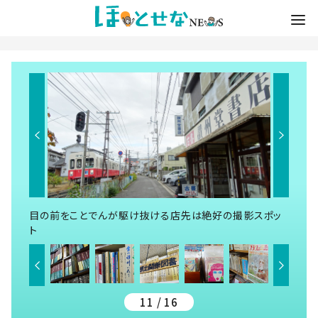
目の前をことでんが駆け抜ける店先は絶好の撮影スポッ
ト
11 / 16