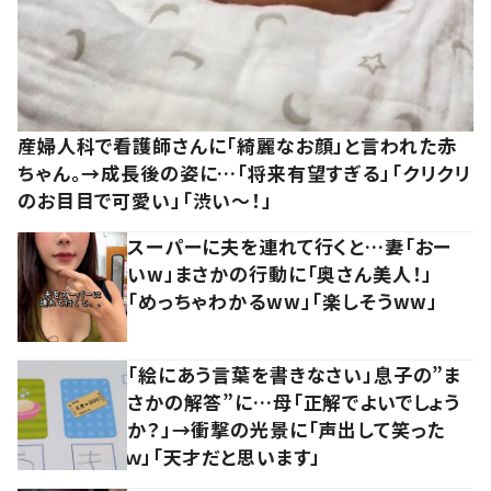
産婦人科で看護師さんに「綺麗なお顔」と言われた赤
ちゃん。→成長後の姿に…「将来有望すぎる」「クリクリ
のお目目で可愛い」「渋い～！」
スーパーに夫を連れて行くと…妻「おー
いw」まさかの行動に「奥さん美人！」
「めっちゃわかるww」「楽しそうww」
「絵にあう言葉を書きなさい」息子の”ま
さかの解答”に…母「正解でよいでしょう
か？」→衝撃の光景に「声出して笑った
ｗ」「天才だと思います」