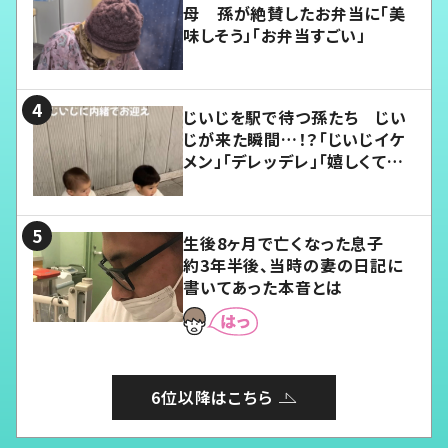
母 孫が絶賛したお弁当に「美
味しそう」「お弁当すごい」
じいじを駅で待つ孫たち じい
じが来た瞬間…！？「じいじイケ
メン」「デレッデレ」「嬉しくて可
愛くてたまらない」「幸せになれ
る」
生後8ヶ月で亡くなった息子
約3年半後、当時の妻の日記に
書いてあった本音とは
6位以降はこちら