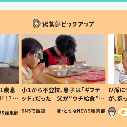
1歳息
小1から不登校、息子は「ギフテ
ひ孫に
「！？」
ッド」だった 父が“ウチ給食”を
が、抱
に「可愛
作り続ける理由とは #令和の親
「涙が
SNSで話題
ほ・とせなNEWS編集部
WS編集部
#令和の子
い」