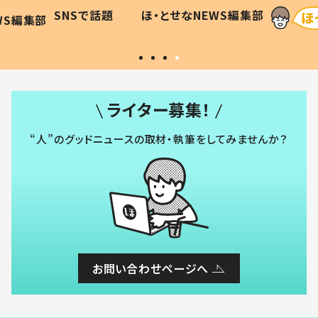
に「可愛
作り続ける理由とは #令和の親
「涙が
SNSで話題
ほ・とせなNEWS編集部
WS編集部
#令和の子
い」
ライター募集！
“人”のグッドニュースの取材・執筆をしてみませんか？
お問い合わせページへ