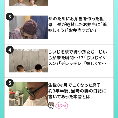
孫のためにお弁当を作った祖
母 孫が絶賛したお弁当に「美
味しそう」「お弁当すごい」
じいじを駅で待つ孫たち じい
じが来た瞬間…！？「じいじイケ
メン」「デレッデレ」「嬉しくて可
愛くてたまらない」「幸せになれ
る」
生後8ヶ月で亡くなった息子
約3年半後、当時の妻の日記に
書いてあった本音とは