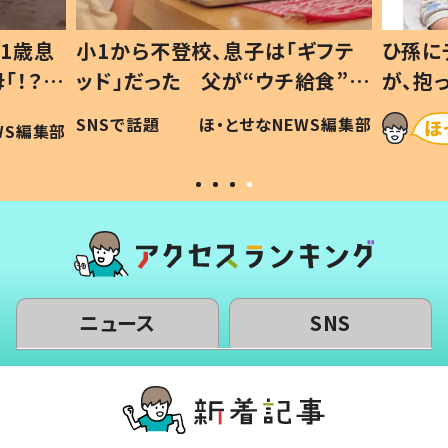
1歳息
小1から不登校、息子は「ギフテ
ひ孫に
「！？」
ッド」だった 父が“ウチ給食”を
が、抱
に「可愛
作り続ける理由とは #令和の親
「涙が
SNSで話題
ほ・とせなNEWS編集部
WS編集部
#令和の子
い」
ニュース
SNS