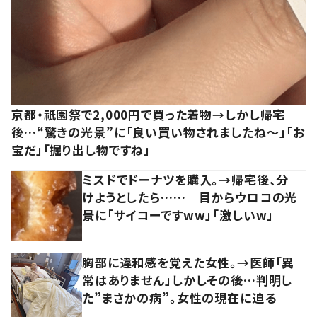
京都・祇園祭で2,000円で買った着物→しかし帰宅
後…“驚きの光景”に「良い買い物されましたね～」「お
宝だ」「掘り出し物ですね」
ミスドでドーナツを購入。→帰宅後、分
けようとしたら…… 目からウロコの光
景に「サイコーですww」「激しいw」
胸部に違和感を覚えた女性。→医師「異
常はありません」しかしその後…判明し
た”まさかの病”。女性の現在に迫る