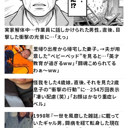
実家解体中…作業員に話しかけられた男性。直後、目
撃した衝撃の光景に…「えっ」
里帰り出産から帰宅した妻子。→夫が用
意した“ベビーベッド”を見ると…「英才
教育が過ぎるww」「闘魂こめられてる
わぁ～ww」
怪我をした4歳娘。直後、それを見た2歳
息子の“衝撃の行動”に…254万回表示
「凄い配慮（笑）」「お顔はかなり重症レ
ベル」
1998年『一世を風靡した雑誌』に載って
いたギャル男。闘病を経て転身した現在