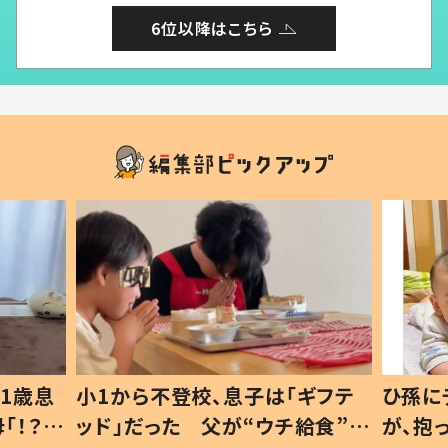
6位以降はこちら
1歳息
小1から不登校、息子は「ギフテ
ひ孫に
「！？」
ッド」だった 父が“ウチ給食”を
が、抱