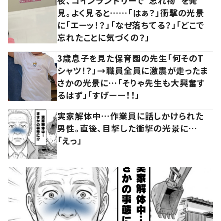
夜、コインランドリーで“忘れ物”を発
見。よく見ると……「はぁ？」衝撃の光景
に「エーッ！？」「なぜ落ちてる？」「どこで
忘れたことに気づくの？」
3歳息子を見た保育園の先生「何そのT
シャツ！？」→職員全員に激震が走ったま
さかの光景に…「そりゃ先生も大興奮す
るはず」「すげーー！！」
実家解体中…作業員に話しかけられた
男性。直後、目撃した衝撃の光景に…
「えっ」