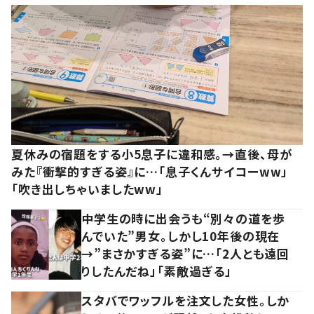
夏休みの宿題をする小5息子に違和感。→直後、母が
みた『衝撃的すぎる姿』に…「息子くんサイコーww」
「吹き出しちゃいましたww」
中学生の時に出会うも“別々の道を歩
んでいた”男女。しかし10年後の現在
→”まさかすぎる姿”に…「2人とも遠回
りしたんだね」「素敵過ぎる」
スタバでワッフルを注文した女性。しか