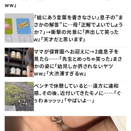
ww」
「絵にあう言葉を書きなさい」息子の”ま
さかの解答”に…母「正解でよいでしょう
か？」→衝撃の光景に「声出して笑った
ｗ」「天才だと思います」
ママが保育園へお迎えに→2歳息子を
見たら……「先生とめっちゃ笑った」まさ
かの姿に「幼児しか許されないヤツ
ww」「大渋滞すぎるw」
ベンチで休憩していると…遠方に違和
感。その後、近付いてきたモノに……「ぐ
ぅわぁッッッ」「やばいよ…」