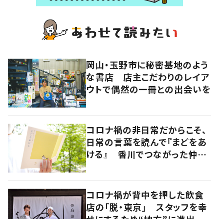
岡山・玉野市に秘密基地のよう
な書店 店主こだわりのレイア
ウトで偶然の一冊との出会いを
コロナ禍の非日常だからこそ、
日常の言葉を読んで『まどをあ
ける』 香川でつながった仲間
たちでエッセイ集を発行
コロナ禍が背中を押した飲食
店の「脱・東京」 スタッフを幸
せにするため“地方”に進出