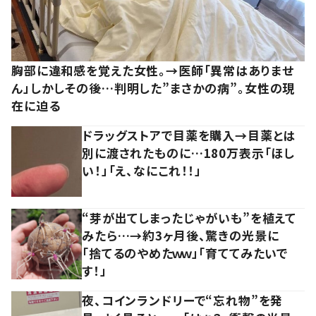
胸部に違和感を覚えた女性。→医師「異常はありませ
ん」しかしその後…判明した”まさかの病”。女性の現
在に迫る
ドラッグストアで目薬を購入→目薬とは
別に渡されたものに…180万表示「ほし
い！」「え、なにこれ！！」
“芽が出てしまったじゃがいも”を植えて
みたら…→約3ヶ月後、驚きの光景に
「捨てるのやめたｗｗ」「育ててみたいで
す！」
夜、コインランドリーで“忘れ物”を発