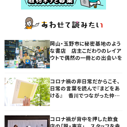
岡山・玉野市に秘密基地のよう
な書店 店主こだわりのレイア
ウトで偶然の一冊との出会いを
コロナ禍の非日常だからこそ、
日常の言葉を読んで『まどをあ
ける』 香川でつながった仲間
たちでエッセイ集を発行
コロナ禍が背中を押した飲食
店の「脱・東京」 スタッフを幸