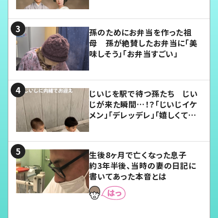
孫のためにお弁当を作った祖
母 孫が絶賛したお弁当に「美
味しそう」「お弁当すごい」
じいじを駅で待つ孫たち じい
じが来た瞬間…！？「じいじイケ
メン」「デレッデレ」「嬉しくて可
愛くてたまらない」「幸せになれ
る」
生後8ヶ月で亡くなった息子
約3年半後、当時の妻の日記に
書いてあった本音とは