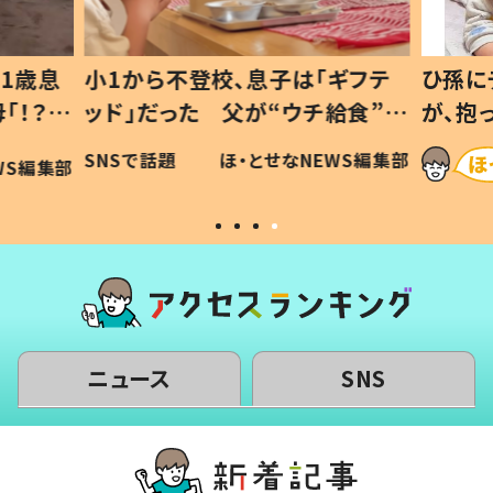
1歳息
小1から不登校、息子は「ギフテ
ひ孫に
「！？」
ッド」だった 父が“ウチ給食”を
が、抱
に「可愛
作り続ける理由とは #令和の親
「涙が
SNSで話題
ほ・とせなNEWS編集部
WS編集部
#令和の子
い」
ニュース
SNS