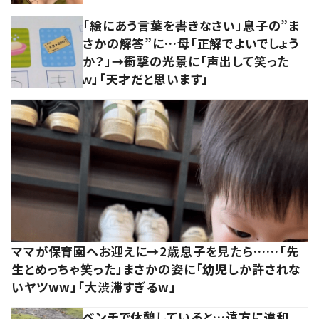
「絵にあう言葉を書きなさい」息子の”ま
さかの解答”に…母「正解でよいでしょう
か？」→衝撃の光景に「声出して笑った
ｗ」「天才だと思います」
ママが保育園へお迎えに→2歳息子を見たら……「先
生とめっちゃ笑った」まさかの姿に「幼児しか許されな
いヤツww」「大渋滞すぎるw」
ベンチで休憩していると…遠方に違和