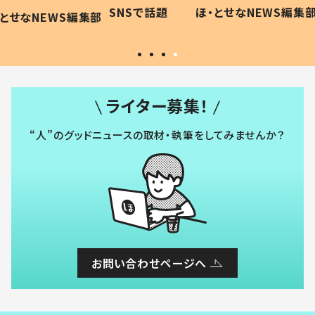
に「可愛
作り続ける理由とは #令和の親
「涙が
SNSで話題
ほ・とせなNEWS編集部
WS編集部
#令和の子
い」
ライター募集！
“人”のグッドニュースの取材・執筆をしてみませんか？
お問い合わせページへ