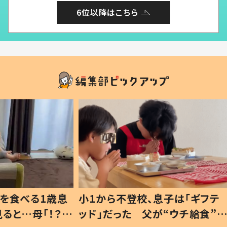
6位以降はこちら
1歳息
小1から不登校、息子は「ギフテ
ひ孫に
「！？」
ッド」だった 父が“ウチ給食”を
が、抱