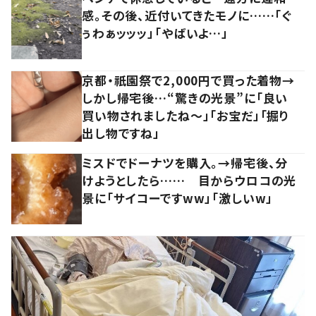
感。その後、近付いてきたモノに……「ぐ
ぅわぁッッッ」「やばいよ…」
京都・祇園祭で2,000円で買った着物→
しかし帰宅後…“驚きの光景”に「良い
買い物されましたね～」「お宝だ」「掘り
出し物ですね」
ミスドでドーナツを購入。→帰宅後、分
けようとしたら…… 目からウロコの光
景に「サイコーですww」「激しいw」