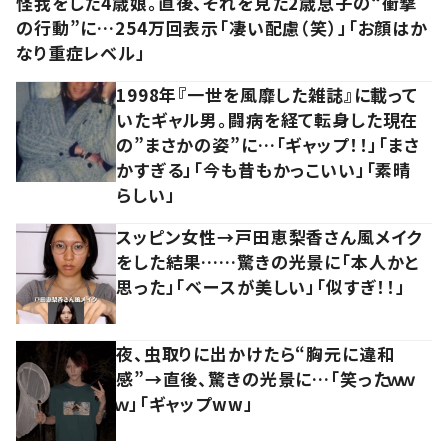
怪我をした4歳娘。直後、それを見た2歳息子の“衝撃
の行動”に…254万回表示「凄い配慮（笑）」「お顔はか
なり重症レベル」
1998年『一世を風靡した雑誌』に載って
いたギャル男。闘病を経て転身した現在
の”まさかの姿”に…「ギャップ！！」「まさ
かすぎる」「今も昔もかっこいい」「素晴
らしい」
スッピン女性→戸田恵梨香さん風メイク
をした結果……驚きの光景に「本人かと
思った」「ベースが美しい」「似すぎ！！」
夜、虫取りに出かけたら“胸元に違和
感”→直後、驚きの光景に…「笑ったｗｗ
ｗ」「ギャップww」