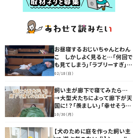
お昼寝するおじいちゃんとわん
こ しかしよく見ると…「何回で
も見てしまう」「ラブリーすぎ」の
声
02/18（日）
飼い主が廊下で寝てみたら…
→大型犬たちによって廊下が天
国に！？「羨ましい」「幸せそう」
の声
10/30（月）
【犬のために庭を作った飼い主