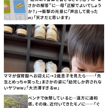
さかの解答”に…母「正解でよいでしょう
か？」→衝撃の光景に「声出して笑った
ｗ」「天才だと思います」
ママが保育園へお迎えに→2歳息子を見たら……「先
生とめっちゃ笑った」まさかの姿に「幼児しか許されな
いヤツww」「大渋滞すぎるw」
ベンチで休憩していると…遠方に違和
感。その後、近付いてきたモノに……「ぐ