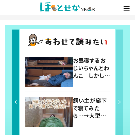
お昼寝するお
じいちゃんとわ
んこ しかしよ
く見ると…「何
回でも見てしま
う」「ラブリーす
飼い主が廊下
ぎ」の声
で寝てみた
ら…→大型犬
たちによって廊
下が天国に！？