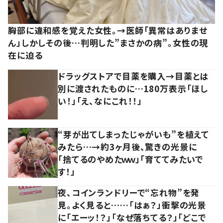
胸部に違和感を覚えた女性。→医師「異常はありませ
ん」しかしその後…判明した”まさかの病”。女性の現
在に迫る
ドラッグストアで目薬を購入→目薬とは
別に渡されたものに…180万表示「ほし
い！」「え、なにこれ！！」
“芽が出てしまったじゃがいも”を植えて
みたら…→約3ヶ月後、驚きの光景に
「捨てるのやめたｗｗ」「育ててみたいで
す！」
夜、コインランドリーで“忘れ物”を発
見。よく見ると……「はぁ？」衝撃の光景
に「エーッ！？」「なぜ落ちてる？」「どこで