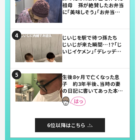
祖母 孫が絶賛したお弁当
に「美味しそう」「お弁当すご
い」
じいじを駅で待つ孫たち
じいじが来た瞬間…！？「じ
いじイケメン」「デレッデレ」
「嬉しくて可愛くてたまらな
い」「幸せになれる」
生後8ヶ月で亡くなった息
子 約3年半後、当時の妻
の日記に書いてあった本音
とは
6位以降はこちら