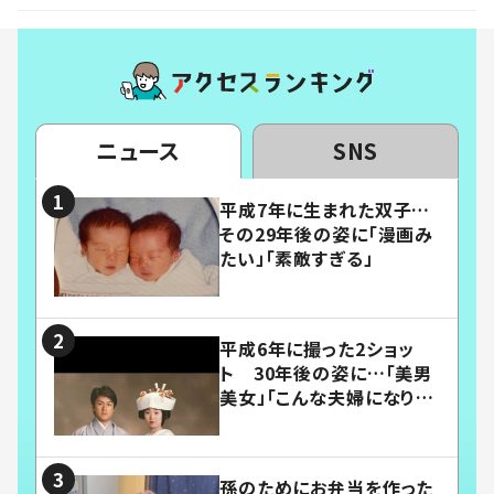
ニュース
SNS
平成7年に生まれた双子…
その29年後の姿に「漫画み
たい」「素敵すぎる」
平成6年に撮った2ショッ
ト 30年後の姿に…「美男
美女」「こんな夫婦になりた
い」
孫のためにお弁当を作った