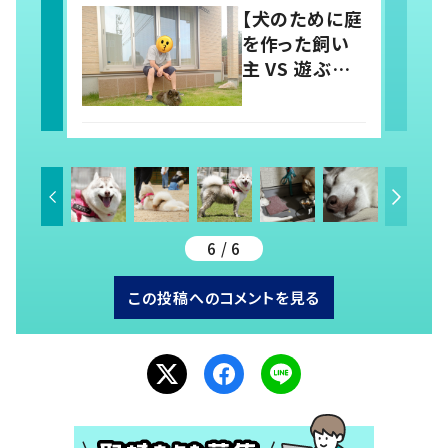
「羨ましい」「幸
【犬のために庭
せそう」の声
を作った飼い
主 VS 遊ぶ気
のない犬】シュ
ールな絵に
21.1万いい
ね！？「犬の強
い意志を感じ
る」
6 / 6
この投稿へのコメントを見る