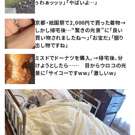
ぅわぁッッッ」「やばいよ…」
京都・祇園祭で2,000円で買った着物→
しかし帰宅後…“驚きの光景”に「良い
買い物されましたね～」「お宝だ」「掘り
出し物ですね」
ミスドでドーナツを購入。→帰宅後、分
けようとしたら…… 目からウロコの光
景に「サイコーですww」「激しいw」