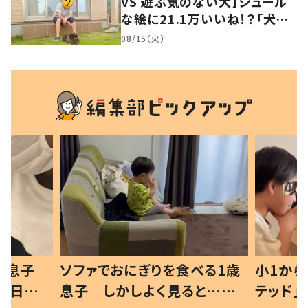
VS 遊ぶ気のない犬】シュール
な絵に21.1万いいね！？「犬の
強い意志を感じる」
08/15（火）
った息子
ソファでおにぎりを食べる1歳
小1から
の日記に
息子 しかしよく見ると…母
テッド」