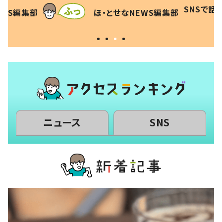
は
「！？」すべてを察した母の投稿
食”を作
SNSで話
EWS編集部
ほ・とせなNEWS編集部
に「可愛いから許す！」「現行
和の親 
犯〜」
ニュース
SNS