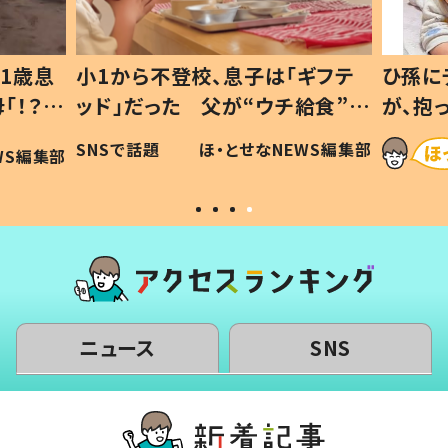
1歳息
小1から不登校、息子は「ギフテ
ひ孫に
「！？」
ッド」だった 父が“ウチ給食”を
が、抱
に「可愛
作り続ける理由とは #令和の親
「涙が
SNSで話題
ほ・とせなNEWS編集部
WS編集部
#令和の子
い」
ニュース
SNS