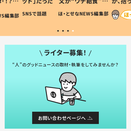
「！？」
ッド」だった 父が“ウチ給食”を
が、抱
に「可愛
作り続ける理由とは #令和の親
「涙が
SNSで話題
ほ・とせなNEWS編集部
WS編集部
#令和の子
い」
ライター募集！
“人”のグッドニュースの取材・執筆をしてみませんか？
お問い合わせページへ