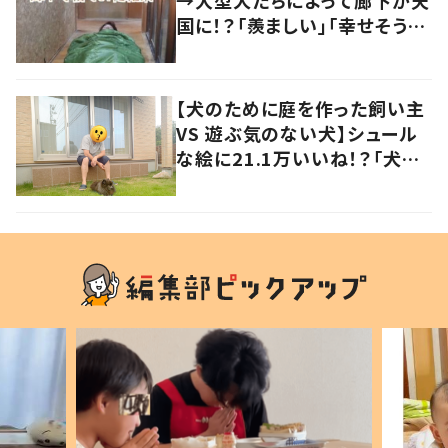
国に！？「羨ましい」「幸せそう」
の声
【犬のために庭を作った飼い主
VS 遊ぶ気のない犬】シュール
な絵に21.1万いいね！？「犬の
強い意志を感じる」