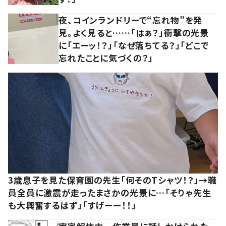
夜、コインランドリーで“忘れ物”を発
見。よく見ると……「はぁ？」衝撃の光景
に「エーッ！？」「なぜ落ちてる？」「どこで
忘れたことに気づくの？」
3歳息子を見た保育園の先生「何そのTシャツ！？」→職
員全員に激震が走ったまさかの光景に…「そりゃ先生
も大興奮するはず」「すげーー！！」