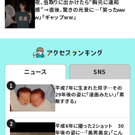
夜、虫取りに出かけたら“胸元に違和
感”→直後、驚きの光景に…「笑ったｗｗ
ｗ」「ギャップww」
ニュース
SNS
平成7年に生まれた双子…その
29年後の姿に「漫画みたい」「素
敵すぎる」
平成6年に撮った2ショット 30
年後の姿に…「美男美女」「こん