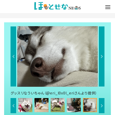
グッスリなういちゃん（@eri_l0x0l_eriさんより提供）