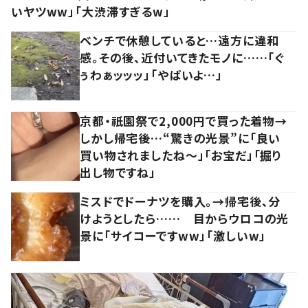
いヤツww」「大渋滞すぎるw」
ベンチで休憩していると…遠方に違和
感。その後、近付いてきたモノに……「ぐ
ぅわぁッッッ」「やばいよ…」
京都・祇園祭で2,000円で買った着物→
しかし帰宅後…“驚きの光景”に「良い
買い物されましたね～」「お宝だ」「掘り
出し物ですね」
ミスドでドーナツを購入。→帰宅後、分
けようとしたら…… 目からウロコの光
景に「サイコーですww」「激しいw」