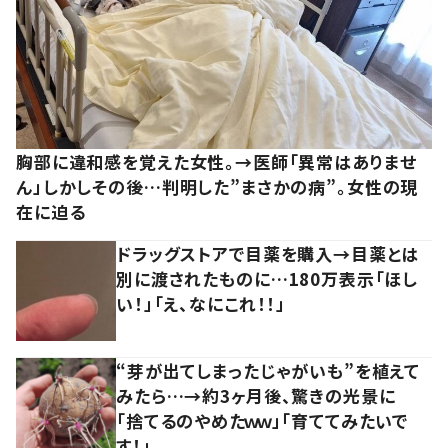
胸部に違和感を覚えた女性。→医師「異常はありませ
ん」しかしその後…判明した”まさかの病”。女性の現
在に迫る
ドラッグストアで目薬を購入→目薬とは
別に渡されたものに…180万表示「ほし
い！」「え、なにこれ！！」
“芽が出てしまったじゃがいも”を植えて
みたら…→約3ヶ月後、驚きの光景に
「捨てるのやめたｗｗ」「育ててみたいで
す！」