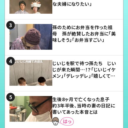
な夫婦になりたい」
孫のためにお弁当を作った祖
母 孫が絶賛したお弁当に「美
味しそう」「お弁当すごい」
じいじを駅で待つ孫たち じい
じが来た瞬間…！？「じいじイケ
メン」「デレッデレ」「嬉しくて可
愛くてたまらない」「幸せになれ
る」
生後8ヶ月で亡くなった息子
約3年半後、当時の妻の日記に
書いてあった本音とは