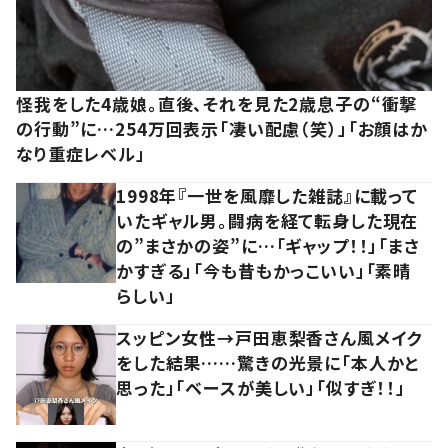
怪我をした4歳娘。直後、それを見た2歳息子の“衝撃
の行動”に…254万回表示「凄い配慮（笑）」「お顔はか
なり重症レベル」
1998年『一世を風靡した雑誌』に載って
いたギャル男。闘病を経て転身した現在
の”まさかの姿”に…「ギャップ！！」「まさ
かすぎる」「今も昔もかっこいい」「素晴
らしい」
スッピン女性→戸田恵梨香さん風メイク
をした結果……驚きの光景に「本人かと
思った」「ベースが美しい」「似すぎ！！」