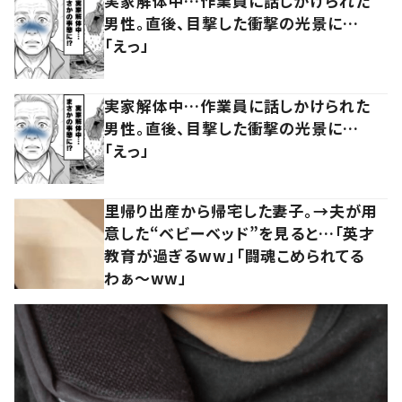
実家解体中…作業員に話しかけられた
男性。直後、目撃した衝撃の光景に…
「えっ」
実家解体中…作業員に話しかけられた
男性。直後、目撃した衝撃の光景に…
「えっ」
里帰り出産から帰宅した妻子。→夫が用
意した“ベビーベッド”を見ると…「英才
教育が過ぎるww」「闘魂こめられてる
わぁ～ww」