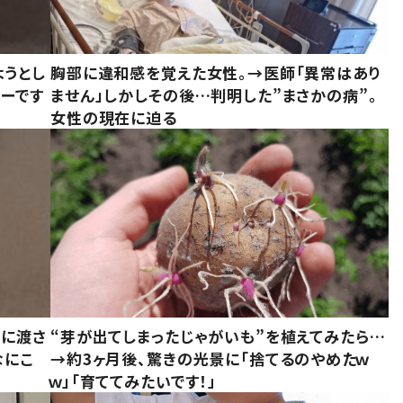
ようとし
胸部に違和感を覚えた女性。→医師「異常はあり
ーです
ません」しかしその後…判明した”まさかの病”。
女性の現在に迫る
別に渡さ
“芽が出てしまったじゃがいも”を植えてみたら…
なにこ
→約3ヶ月後、驚きの光景に「捨てるのやめたｗ
ｗ」「育ててみたいです！」