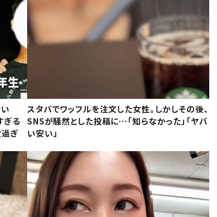
でい
スタバでワッフルを注文した女性。しかしその後、
すぎる
SNSが騒然とした投稿に…「知らなかった」「ヤバ
敵過ぎ
い安い」