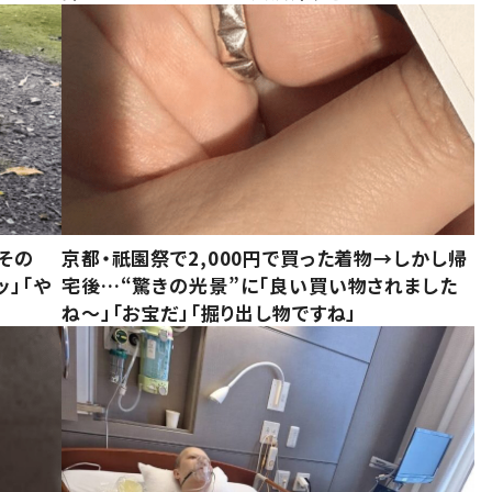
その
京都・祇園祭で2,000円で買った着物→しかし帰
ッ」「や
宅後…“驚きの光景”に「良い買い物されました
ね～」「お宝だ」「掘り出し物ですね」