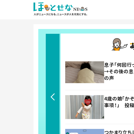
息子「何回行
→その後の息
の声
4歳の娘「か
事項！」 投
つかまり立ち