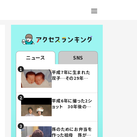
ニュース
SNS
平成7年に生まれた
双子…その29年後
の姿に「漫画みたい」
「素敵すぎる」
平成6年に撮った2シ
ョット 30年後の姿
に…「美男美女」「こ
んな夫婦になりた
い」
孫のためにお弁当を
作った祖母 孫が絶