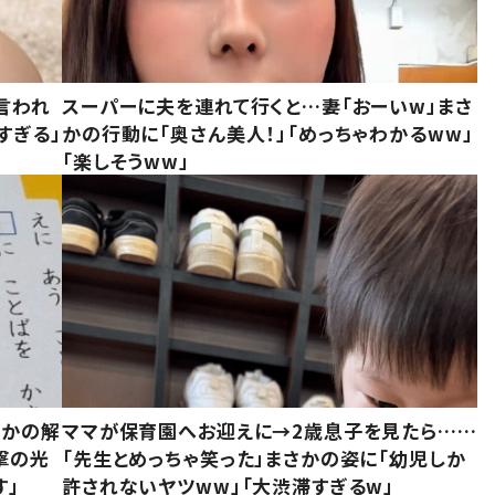
言われ
スーパーに夫を連れて行くと…妻「おーいw」まさ
すぎる」
かの行動に「奥さん美人！」「めっちゃわかるww」
「楽しそうww」
さかの解
ママが保育園へお迎えに→2歳息子を見たら……
撃の光
「先生とめっちゃ笑った」まさかの姿に「幼児しか
す」
許されないヤツww」「大渋滞すぎるw」