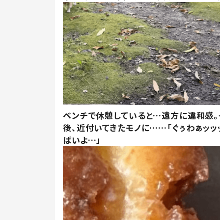
ベンチで休憩していると…遠方に違和感。
後、近付いてきたモノに……「ぐぅわぁッッ
ばいよ…」