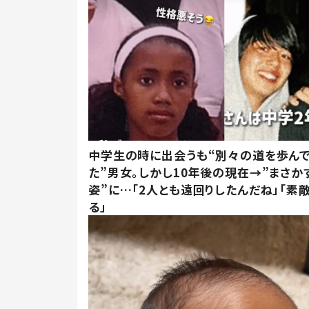
中学生の時に出会うも“別々の道を歩ん
た”男女。しかし10年後の現在→”まさか
姿”に…「2人とも遠回りしたんだね」「素
る」