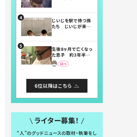
賛したお弁当に「美
味しそう」「お弁当す
ごい」
じいじを駅で待つ孫
たち じいじが来た
瞬間…！？「じいじイ
ケメン」「デレッデレ」
「嬉しくて可愛くてた
生後8ヶ月で亡くなっ
まらない」「幸せにな
た息子 約3年半
れる」
後、当時の妻の日記
に書いてあった本音
とは
6位以降はこちら
ライター募集！
“人”のグッドニュースの取材・執筆をし