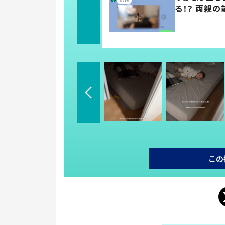
る！？ 両親
この