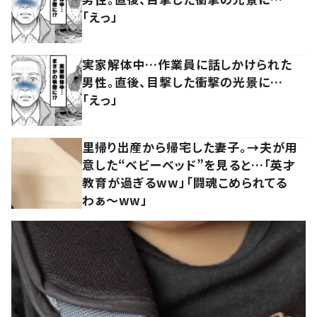
「えっ」
実家解体中…作業員に話しかけられた
男性。直後、目撃した衝撃の光景に…
「えっ」
里帰り出産から帰宅した妻子。→夫が用
意した“ベビーベッド”を見ると…「英才
教育が過ぎるww」「闘魂こめられてる
わぁ～ww」