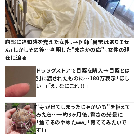
胸部に違和感を覚えた女性。→医師「異常はありませ
ん」しかしその後…判明した”まさかの病”。女性の現
在に迫る
ドラッグストアで目薬を購入→目薬とは
別に渡されたものに…180万表示「ほし
い！」「え、なにこれ！！」
“芽が出てしまったじゃがいも”を植えて
みたら…→約3ヶ月後、驚きの光景に
「捨てるのやめたｗｗ」「育ててみたいで
す！」