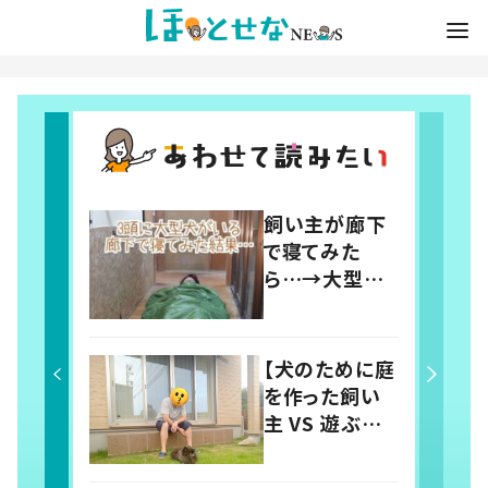
飼い主が廊下
で寝てみた
ら…→大型犬
たちによって廊
下が天国に！？
「羨ましい」「幸
【犬のために庭
せそう」の声
を作った飼い
主 VS 遊ぶ気
のない犬】シュ
ールな絵に