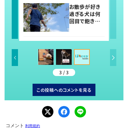
21.1万いい
お散歩が好き
ね！？「犬の強
過ぎる犬は何
い意志を感じ
回目で飽きる
る」
のかの検証
→「お散歩」の
言葉に反応す
る姿に「可愛
い」の声！
3 / 3
この投稿へのコメントを見る