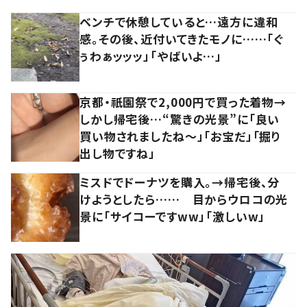
ベンチで休憩していると…遠方に違和
感。その後、近付いてきたモノに……「ぐ
ぅわぁッッッ」「やばいよ…」
京都・祇園祭で2,000円で買った着物→
しかし帰宅後…“驚きの光景”に「良い
買い物されましたね～」「お宝だ」「掘り
出し物ですね」
ミスドでドーナツを購入。→帰宅後、分
けようとしたら…… 目からウロコの光
景に「サイコーですww」「激しいw」