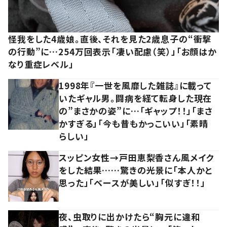
怪我をした4歳娘。直後、それを見た2歳息子の“衝撃
の行動”に…254万回表示「凄い配慮（笑）」「お顔はか
なり重症レベル」
1998年『一世を風靡した雑誌』に載って
いたギャル男。闘病を経て転身した現在
の”まさかの姿”に…「ギャップ！！」「まさ
かすぎる」「今も昔もかっこいい」「素晴
らしい」
スッピン女性→戸田恵梨香さん風メイク
をした結果……驚きの光景に「本人かと
思った」「ベースが美しい」「似すぎ！！」
夜、虫取りに出かけたら“胸元に違和