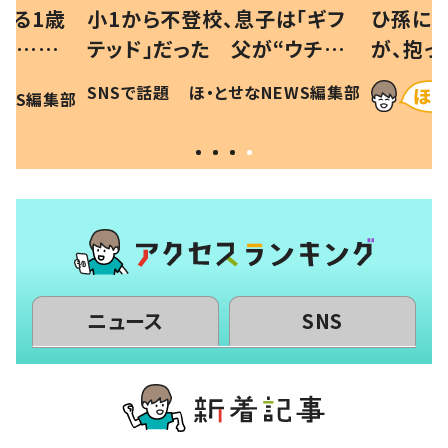
べる1歳
小1から不登校、息子は「ギフ
ひ孫にデ
と…母
テッド」だった 父が“ウチ給
が、抱っ
母の投稿
食”を作り続ける理由とは #令
に「涙が
SNSで話題
ほ・とせなNEWS編集部
EWS編集部
「現行
和の親 #令和の子
方ない」
ニュース
SNS