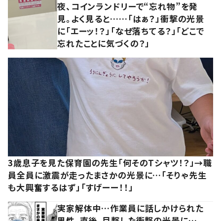
夜、コインランドリーで“忘れ物”を発
見。よく見ると……「はぁ？」衝撃の光景
に「エーッ！？」「なぜ落ちてる？」「どこで
忘れたことに気づくの？」
3歳息子を見た保育園の先生「何そのTシャツ！？」→職
員全員に激震が走ったまさかの光景に…「そりゃ先生
も大興奮するはず」「すげーー！！」
実家解体中…作業員に話しかけられた
男性。直後、目撃した衝撃の光景に…