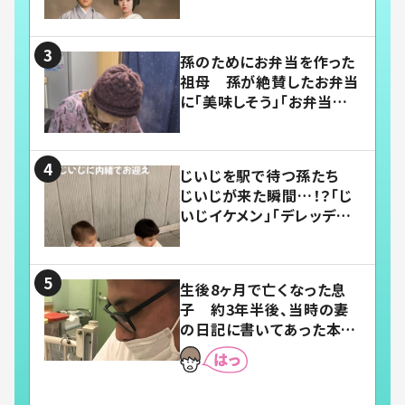
い」
孫のためにお弁当を作った
祖母 孫が絶賛したお弁当
に「美味しそう」「お弁当すご
い」
じいじを駅で待つ孫たち
じいじが来た瞬間…！？「じ
いじイケメン」「デレッデレ」
「嬉しくて可愛くてたまらな
い」「幸せになれる」
生後8ヶ月で亡くなった息
子 約3年半後、当時の妻
の日記に書いてあった本音
とは