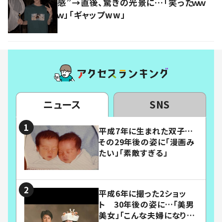
感”→直後、驚きの光景に…「笑ったｗｗ
ｗ」「ギャップww」
ニュース
SNS
平成7年に生まれた双子…
その29年後の姿に「漫画み
たい」「素敵すぎる」
平成6年に撮った2ショッ
ト 30年後の姿に…「美男
美女」「こんな夫婦になりた