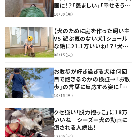
国に！？「羨ましい」「幸せそう」
の声
10/30（月）
【犬のために庭を作った飼い主
VS 遊ぶ気のない犬】シュール
な絵に21.1万いいね！？「犬の
強い意志を感じる」
08/15（火）
お散歩が好き過ぎる犬は何回
目で飽きるのかの検証→「お散
歩」の言葉に反応する姿に「可
愛い」の声！
10/15（日）
クセ強い「脱力抱っこ」に18万
いいね シーズー犬の動画に
癒される人続出！
12/06（火）