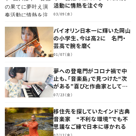
活動に情熱を注ぐ今
03/09（水）
バイオリン日本一に輝いた岡山
の小学生、今は高2に 名門・
芸高で腕を磨く
01/07（金）
夢への登竜門がコロナ禍で中
止も、「音楽島」で見つけた“次
がある”喜びと作曲家としての
原点
07/23（金）
移住先を探していたインド古典
音楽家 “不利な環境”でも不
思議なご縁で日本に導かれる
07/12（水）