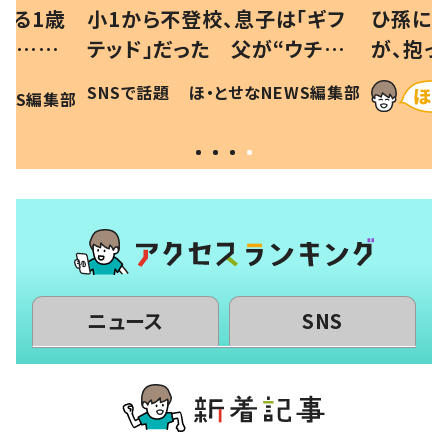
べる1歳
小1から不登校、息子は「ギフ
ひ孫にデ
と…母
テッド」だった 父が“ウチ給
が、抱っ
母の投稿
食”を作り続ける理由とは #令
に「涙が
SNSで話題
ほ・とせなNEWS編集部
EWS編集部
「現行
和の親 #令和の子
方ない」
ニュース
SNS