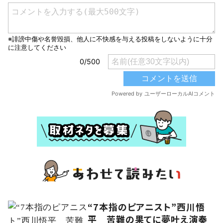
“7本指のピアニスト”西川悟
平 苦難の果てに夢叶え演奏