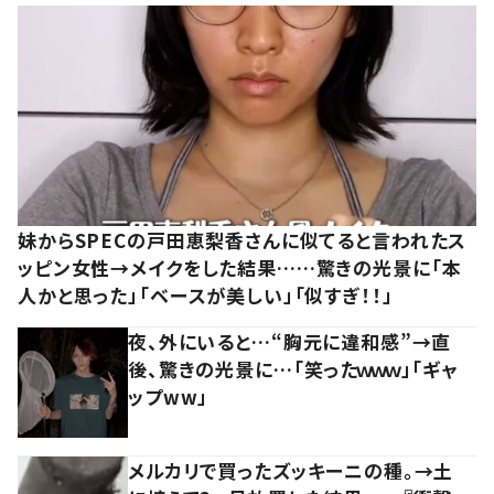
妹からSPECの戸田恵梨香さんに似てると言われたス
ッピン女性→メイクをした結果……驚きの光景に「本
人かと思った」「ベースが美しい」「似すぎ！！」
夜、外にいると…“胸元に違和感”→直
後、驚きの光景に…「笑ったｗｗｗ」「ギャ
ップww」
メルカリで買ったズッキーニの種。→土