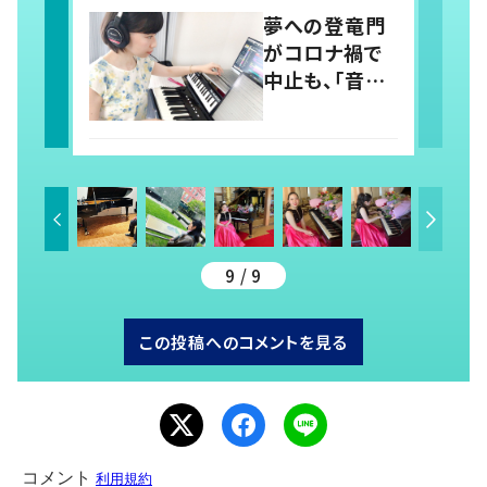
磨く
夢への登竜門
がコロナ禍で
中止も、「音楽
島」で見つけ
た“次があ
る”喜びと作曲
家としての原
点
9 / 9
この投稿へのコメントを見る