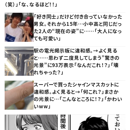
（笑）」「な、なるほど！！」
「好き同士」だけど付き合っていなかった
男女。それから15年…小中高と同じだっ
た2人の“現在の姿”に……「大人になっ
ても可愛い」
駅の電光掲示板に違和感。→よく見る
と……思わず二度見してしまう”驚きの
光景”に93万表示「なんだこれ！？」「壊
れちゃった？」
スーパーで買ったシャインマスカットに
違和感。よく見ると→「何これ？」まさか
の光景に…「こんなところに！？」「かわい
いww」