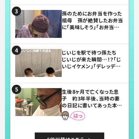
孫のためにお弁当を作った
祖母 孫が絶賛したお弁当
に「美味しそう」「お弁当すご
い」
じいじを駅で待つ孫たち
じいじが来た瞬間…！？「じ
いじイケメン」「デレッデレ」
「嬉しくて可愛くてたまらな
い」「幸せになれる」
生後8ヶ月で亡くなった息
子 約3年半後、当時の妻
の日記に書いてあった本音
とは