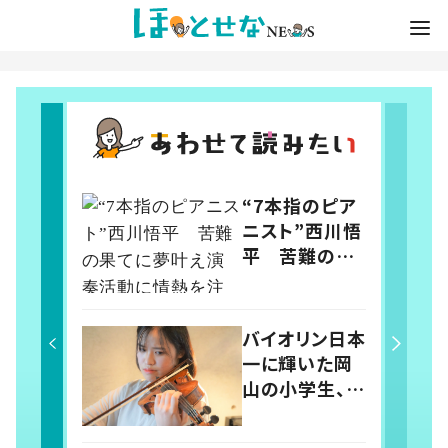
“7本指のピア
ニスト”西川悟
平 苦難の果
てに夢叶え演
奏活動に情熱
を注ぐ今
バイオリン日本
一に輝いた岡
山の小学生、今
は高2に 名
門・芸高で腕を