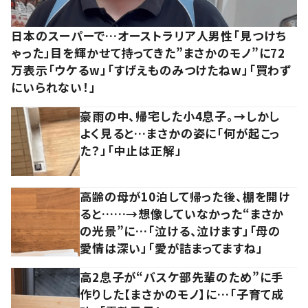
日本のスーパーで…オーストラリア人男性「見つけち
ゃった」目を輝かせて持ってきた”まさかのモノ”に72
万表示「ウケるw」「すげえものみつけたねw」「買わず
にいられない！」
豪雨の中、帰宅した小4息子。→しかし
よく見ると…まさかの姿に「何が起こっ
た？」「中止は正解」
高齢の母が10泊して帰った後、棚を開け
ると……→想像していなかった“まさか
の光景”に…「泣ける、泣けます」「母の
愛情は深い」「愛が詰まってますね」
高2息子が“バスケ部先輩のため”に手
作りした【まさかのモノ】に…「子育て成