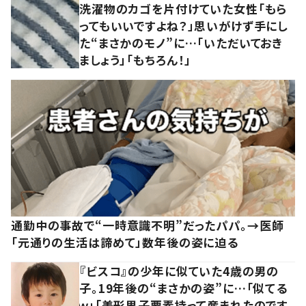
洗濯物のカゴを片付けていた女性「もら
ってもいいですよね？」思いがけず手にし
た“まさかのモノ”に…「いただいておき
ましょう」「もちろん！」
通勤中の事故で“一時意識不明”だったパパ。→医師
「元通りの生活は諦めて」数年後の姿に迫る
『ビスコ』の少年に似ていた4歳の男の
子。19年後の“まさかの姿”に…「似てる
ｗ」「美形男子要素持って産まれたのです