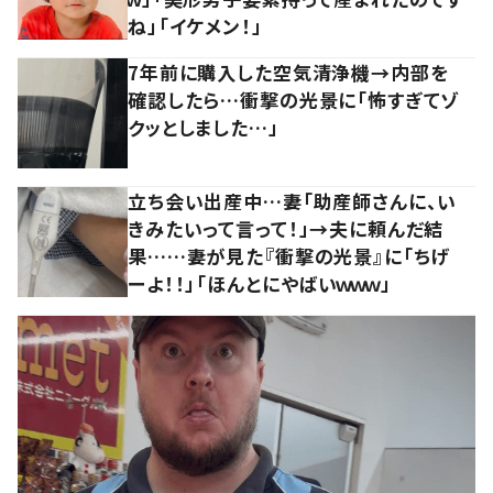
ね」「イケメン！」
7年前に購入した空気清浄機→内部を
確認したら…衝撃の光景に「怖すぎてゾ
クッとしました…」
立ち会い出産中…妻「助産師さんに、い
きみたいって言って！」→夫に頼んだ結
果……妻が見た『衝撃の光景』に「ちげ
ーよ！！」「ほんとにやばいｗｗｗ」