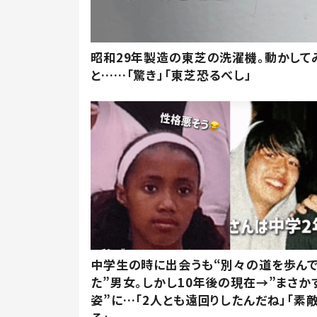
昭和29年製造の東芝の洗濯機。動かして
と……「驚き」「東芝恐るべし」
中学生の時に出会うも“別々の道を歩ん
た”男女。しかし10年後の現在→”まさか
姿”に…「2人とも遠回りしたんだね」「素