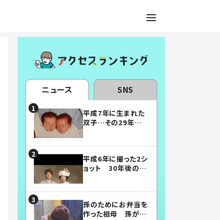
ニュース
SNS
平成7年に生まれた
双子…その29年後
の姿に「漫画みたい」
「素敵すぎる」
平成6年に撮った2シ
ョット 30年後の姿
に…「美男美女」「こ
んな夫婦になりた
い」
孫のためにお弁当を
作った祖母 孫が絶