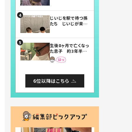
賛したお弁当に「美
味しそう」「お弁当す
ごい」
じいじを駅で待つ孫
たち じいじが来た
瞬間…！？「じいじイ
ケメン」「デレッデレ」
「嬉しくて可愛くてた
生後8ヶ月で亡くなっ
まらない」「幸せにな
た息子 約3年半
れる」
後、当時の妻の日記
に書いてあった本音
とは
6位以降はこちら