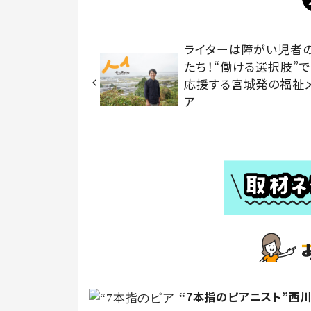
ライターは障がい児者
たち！“働ける選択肢”
応援する宮城発の福祉
ア
“7本指のピアニスト”西