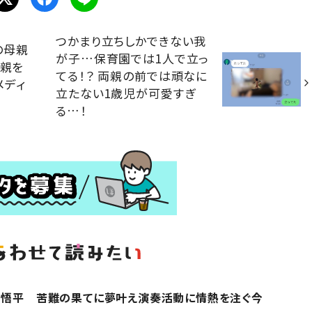
つかまり立ちしかできない我
の母親
が子…保育園では1人で立っ
で親を
てる！？ 両親の前では頑なに
メディ
立たない1歳児が可愛すぎ
る…！
川悟平 苦難の果てに夢叶え演奏活動に情熱を注ぐ今