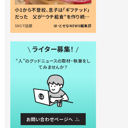
小1から不登校、息子は「ギフテッド」
だった 父が“ウチ給食”を作り続け
る理由とは #令和の親 #令和の子
SNSで話題
ほ・とせなNEWS編集部
ライター募集！
“人”のグッドニュースの取材・執筆をし
てみませんか？
お問い合わせページへ