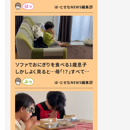
た本音とは
ほ・とせなNEWS編集部
ソファでおにぎりを食べる1歳息子
しかしよく見ると…母「！？」すべてを
察した母の投稿に「可愛いから許
ほ・とせなNEWS編集部
す！」「現行犯〜」