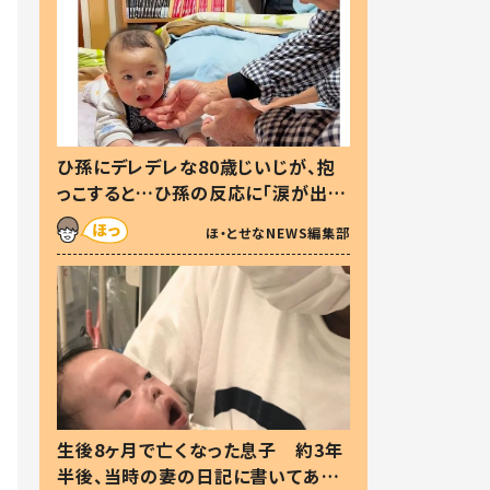
ひ孫にデレデレな80歳じいじが、抱
っこすると…ひ孫の反応に「涙が出ま
した」「可愛くて仕方ない」
ほ・とせなNEWS編集部
生後8ヶ月で亡くなった息子 約3年
半後、当時の妻の日記に書いてあっ