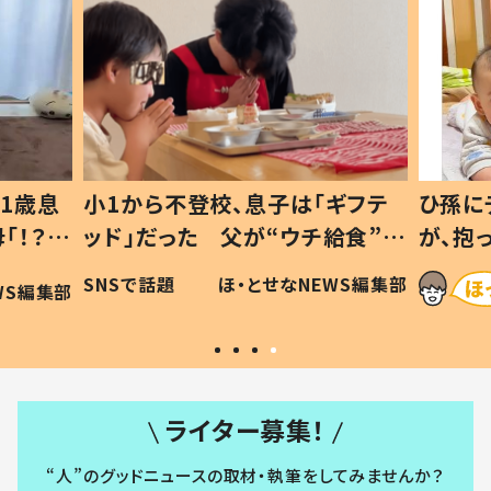
1歳息
小1から不登校、息子は「ギフテ
ひ孫に
「！？」
ッド」だった 父が“ウチ給食”を
が、抱
に「可愛
作り続ける理由とは #令和の親
「涙が
SNSで話題
ほ・とせなNEWS編集部
WS編集部
#令和の子
い」
ライター募集！
“人”のグッドニュースの取材・執筆をしてみませんか？