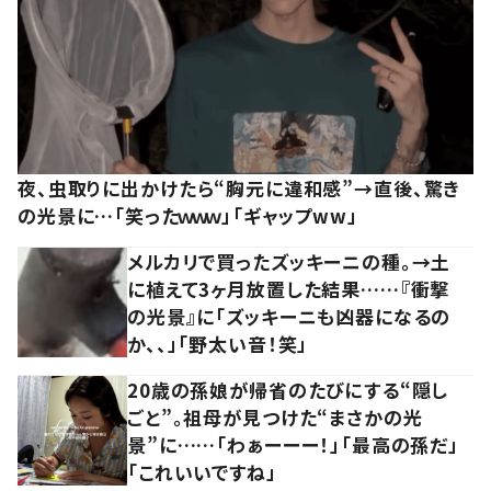
夜、虫取りに出かけたら“胸元に違和感”→直後、驚き
の光景に…「笑ったｗｗｗ」「ギャップww」
メルカリで買ったズッキーニの種。→土
に植えて3ヶ月放置した結果……『衝撃
の光景』に「ズッキーニも凶器になるの
か、、」「野太い音！笑」
20歳の孫娘が帰省のたびにする“隠し
ごと”。祖母が見つけた“まさかの光
景”に……「わぁーーー！」「最高の孫だ」
「これいいですね」