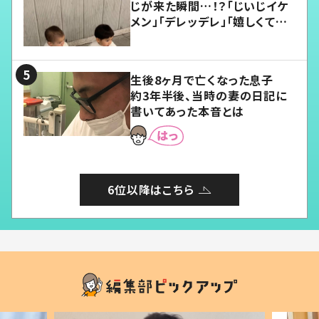
じが来た瞬間…！？「じいじイケ
メン」「デレッデレ」「嬉しくて可
愛くてたまらない」「幸せになれ
る」
生後8ヶ月で亡くなった息子
約3年半後、当時の妻の日記に
書いてあった本音とは
6位以降はこちら