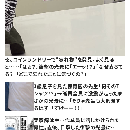
夜、コインランドリーで“忘れ物”を発見。よく見る
と……「はぁ？」衝撃の光景に「エーッ！？」「なぜ落ちて
る？」「どこで忘れたことに気づくの？」
3歳息子を見た保育園の先生「何そのT
シャツ！？」→職員全員に激震が走ったま
さかの光景に…「そりゃ先生も大興奮す
るはず」「すげーー！！」
実家解体中…作業員に話しかけられた
男性。直後、目撃した衝撃の光景に…