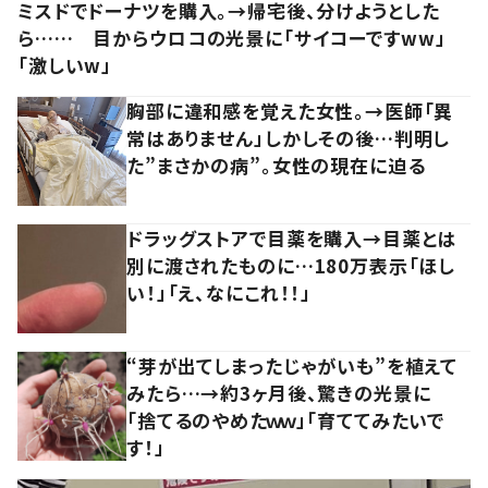
ミスドでドーナツを購入。→帰宅後、分けようとした
ら…… 目からウロコの光景に「サイコーですww」
「激しいw」
胸部に違和感を覚えた女性。→医師「異
常はありません」しかしその後…判明し
た”まさかの病”。女性の現在に迫る
ドラッグストアで目薬を購入→目薬とは
別に渡されたものに…180万表示「ほし
い！」「え、なにこれ！！」
“芽が出てしまったじゃがいも”を植えて
みたら…→約3ヶ月後、驚きの光景に
「捨てるのやめたｗｗ」「育ててみたいで
す！」