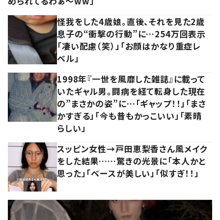
められてるわぁ～ww」
怪我をした4歳娘。直後、それを見た2歳
息子の“衝撃の行動”に…254万回表示
「凄い配慮（笑）」「お顔はかなり重症レ
ベル」
1998年『一世を風靡した雑誌』に載って
いたギャル男。闘病を経て転身した現在
の”まさかの姿”に…「ギャップ！！」「まさ
かすぎる」「今も昔もかっこいい」「素晴
らしい」
スッピン女性→戸田恵梨香さん風メイク
をした結果……驚きの光景に「本人かと
思った」「ベースが美しい」「似すぎ！！」