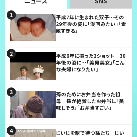
ニュース
SNS
平成7年に生まれた双子…その
29年後の姿に「漫画みたい」「素
敵すぎる」
平成6年に撮った2ショット 30
年後の姿に…「美男美女」「こん
な夫婦になりたい」
孫のためにお弁当を作った祖
母 孫が絶賛したお弁当に「美
味しそう」「お弁当すごい」
じいじを駅で待つ孫たち じい