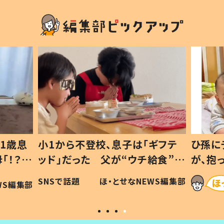
1歳息
小1から不登校、息子は「ギフテ
ひ孫に
「！？」
ッド」だった 父が“ウチ給食”を
が、抱
に「可愛
作り続ける理由とは #令和の親
「涙が
SNSで話題
ほ・とせなNEWS編集部
WS編集部
#令和の子
い」