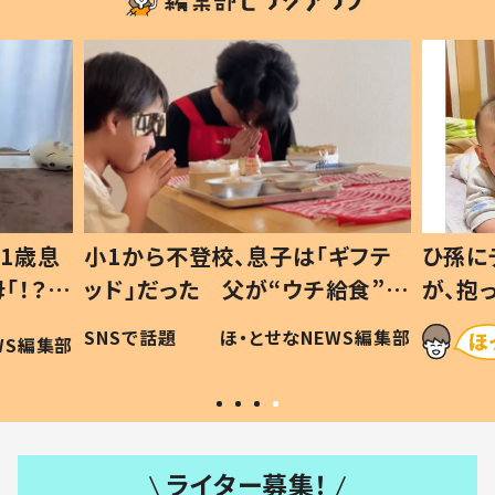
1歳息
小1から不登校、息子は「ギフテ
ひ孫に
「！？」
ッド」だった 父が“ウチ給食”を
が、抱
に「可愛
作り続ける理由とは #令和の親
「涙が
SNSで話題
ほ・とせなNEWS編集部
WS編集部
#令和の子
い」
ライター募集！