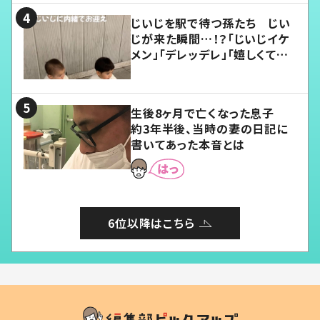
じいじを駅で待つ孫たち じい
じが来た瞬間…！？「じいじイケ
メン」「デレッデレ」「嬉しくて可
愛くてたまらない」「幸せになれ
る」
生後8ヶ月で亡くなった息子
約3年半後、当時の妻の日記に
書いてあった本音とは
6位以降はこちら