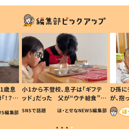
1歳息
小1から不登校、息子は「ギフテ
ひ孫に
「！？」
ッド」だった 父が“ウチ給食”を
が、抱
に「可愛
作り続ける理由とは #令和の親
「涙が
SNSで話題
ほ・とせなNEWS編集部
WS編集部
#令和の子
い」