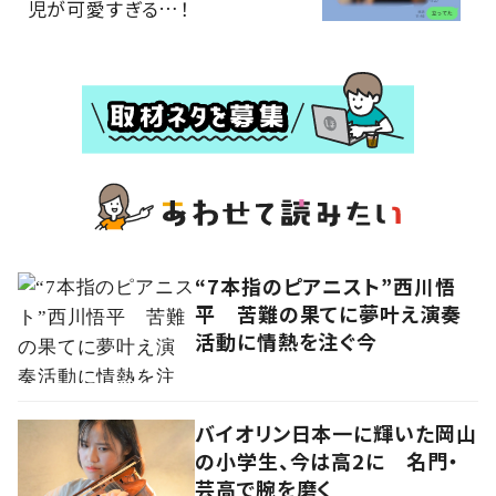
児が可愛すぎる…！
“7本指のピアニスト”西川悟
平 苦難の果てに夢叶え演奏
活動に情熱を注ぐ今
バイオリン日本一に輝いた岡山
の小学生、今は高2に 名門・
芸高で腕を磨く