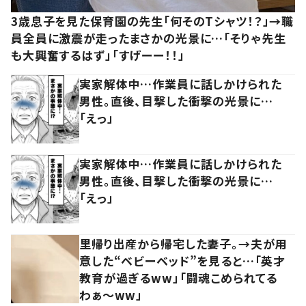
3歳息子を見た保育園の先生「何そのTシャツ！？」→職
員全員に激震が走ったまさかの光景に…「そりゃ先生
も大興奮するはず」「すげーー！！」
実家解体中…作業員に話しかけられた
男性。直後、目撃した衝撃の光景に…
「えっ」
実家解体中…作業員に話しかけられた
男性。直後、目撃した衝撃の光景に…
「えっ」
里帰り出産から帰宅した妻子。→夫が用
意した“ベビーベッド”を見ると…「英才
教育が過ぎるww」「闘魂こめられてる
わぁ～ww」