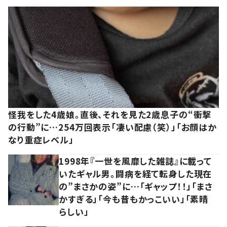
怪我をした4歳娘。直後、それを見た2歳息子の“衝撃
の行動”に…254万回表示「凄い配慮（笑）」「お顔はか
なり重症レベル」
1998年『一世を風靡した雑誌』に載って
いたギャル男。闘病を経て転身した現在
の”まさかの姿”に…「ギャップ！！」「まさ
かすぎる」「今も昔もかっこいい」「素晴
らしい」