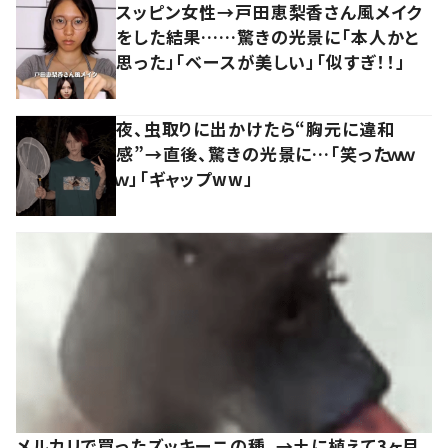
スッピン女性→戸田恵梨香さん風メイク
をした結果……驚きの光景に「本人かと
思った」「ベースが美しい」「似すぎ！！」
夜、虫取りに出かけたら“胸元に違和
感”→直後、驚きの光景に…「笑ったｗｗ
ｗ」「ギャップww」
メルカリで買ったズッキーニの種。→土に植えて3ヶ月