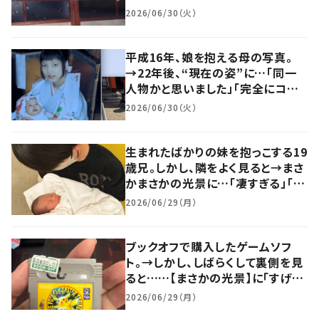
さん似ですね」
2026/06/30（火）
平成16年、娘を抱える母の写真。
→22年後、“現在の姿”に…「同一
人物かと思いました」「完全にコピ
ーw」
2026/06/30（火）
生まれたばかりの妹を抱っこする19
歳兄。しかし、隣をよく見ると→まさ
かまさかの光景に…「凄すぎる」「素
晴らしい縁ですね！」「奇跡すぎ」
2026/06/29（月）
ブックオフで購入したゲームソフ
ト。→しかし、しばらくして裏側を見
ると……【まさかの光景】に「すげ
え！！ww」「え！？そんなことある」
2026/06/29（月）