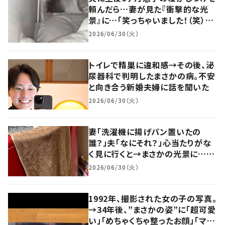
頼んだら…妻が見た『衝撃的な光
景』に…「笑っちゃいました！（笑）」
「爪の垢を煎じて飲ませたい」
2026/06/30（火）
トイレで精巣に違和感→その後、泌
尿器科で判明したまさかの病。不安
と向き合う新婚夫婦に話を聞いた
2026/06/30（火）
妻「洗濯機に揚げパン置いたの
誰？」夫「なにそれ？」心当たりがな
く見に行くと→まさかの光景に…
「香ばしい香りがしそう」「きな粉の
2026/06/30（火）
美味しい揚げパンですね」
1992年、撮影された女の子の写真。
→34年後、”まさかの姿”に「超可愛
い」「めちゃくちゃ整ったお顔」「ママ