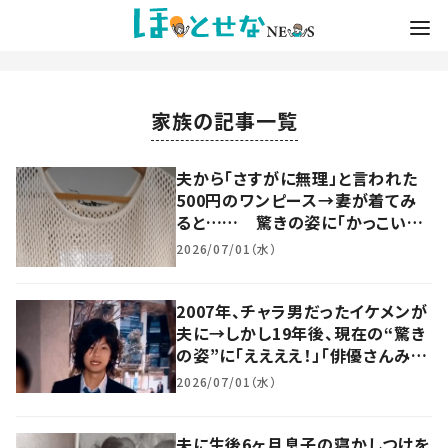
家族の記事一覧
夫から「さすがに無理」と言われた
500円のワンピース→妻が着てみ
ると…… 驚きの姿に「かっこい
い！」「着こなしの参考になります」
2026/07/01（水）
「本当にあのワンピース！？」
2007年、チャラ男だったイケメンが
夫に→しかし19年後、現在の“驚き
の姿”に「ええええ！」「俳優さんみた
い！」
2026/07/01（水）
夫に生後6ヶ月息子の寝かしつけを