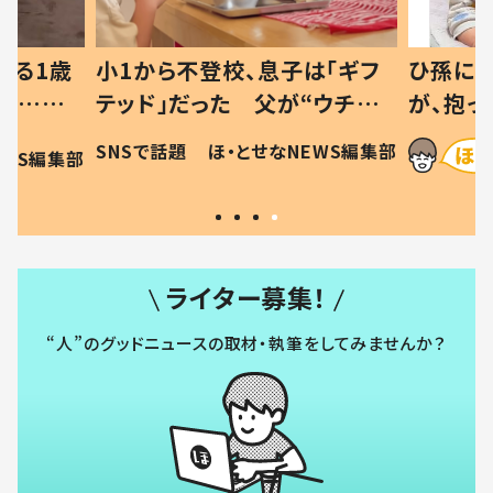
べる1歳
小1から不登校、息子は「ギフ
ひ孫にデ
と…母
テッド」だった 父が“ウチ給
が、抱っ
母の投稿
食”を作り続ける理由とは #令
に「涙が
SNSで話題
ほ・とせなNEWS編集部
EWS編集部
「現行
和の親 #令和の子
方ない」
ライター募集！
“人”のグッドニュースの取材・執筆をしてみませんか？