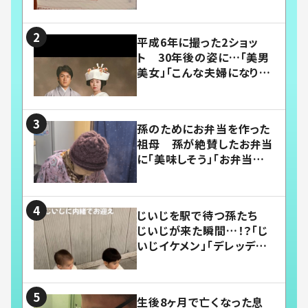
平成6年に撮った2ショッ
ト 30年後の姿に…「美男
美女」「こんな夫婦になりた
い」
孫のためにお弁当を作った
祖母 孫が絶賛したお弁当
に「美味しそう」「お弁当すご
い」
じいじを駅で待つ孫たち
じいじが来た瞬間…！？「じ
いじイケメン」「デレッデレ」
「嬉しくて可愛くてたまらな
い」「幸せになれる」
生後8ヶ月で亡くなった息