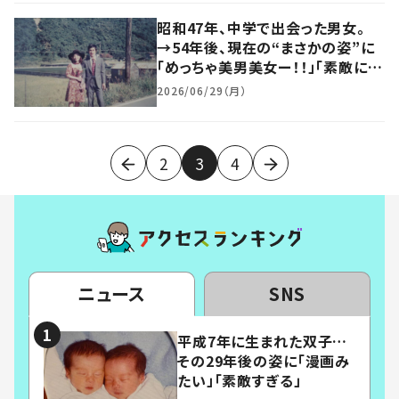
昭和47年、中学で出会った男女。
→54年後、現在の“まさかの姿”に
「めっちゃ美男美女ー！！」「素敵に年
齢を重ねられてる」
2026/06/29（月）
2
3
4
ニュース
SNS
平成7年に生まれた双子…
その29年後の姿に「漫画み
たい」「素敵すぎる」