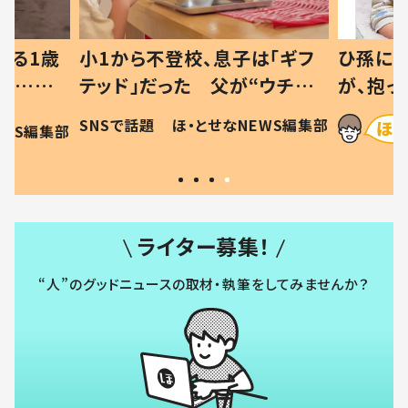
べる1歳
小1から不登校、息子は「ギフ
ひ孫にデ
と…母
テッド」だった 父が“ウチ給
が、抱っ
母の投稿
食”を作り続ける理由とは #令
に「涙が
SNSで話題
ほ・とせなNEWS編集部
EWS編集部
「現行
和の親 #令和の子
方ない」
ライター募集！
“人”のグッドニュースの取材・執筆をしてみませんか？