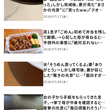
った」しかし完成後、妻が見た”まさ
かの光景”に「笑ったww」「クオリ
ティ高い」「大興奮ですね」
2026/07/17（金）
高1息子「ごめん」初めて弁当を残し
て謝罪。→心配した母が尋ねると…
予想外の事態に「絶対忘れないね」
「教育されてる」
2026/07/09（木）
夫「そうめん買ってくるよ」妻「あり
がとう」→しかし帰宅後、妻が目に
した“驚きの光景”に…「面白すぎる
ｗ」「そう……めん……だとっ！！？」
2026/07/08（水）
女の子から手紙をもらってきた息
子。→家で母が中身を確認すると…
衝撃の光景に「毎日頑張れそう」「初