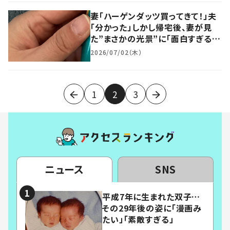
妻「ハーゲンダッツ買ってきて！」夫
「分かった」しかし帰宅後、妻が見
た”まさかの光景”に「面白すぎる
ｗ」「パパ、グッジョブ！！」「ナイスト
2026/07/02（木）
ライ！」
1
2
3
ニュース
SNS
平成7年に生まれた双子…
その29年後の姿に「漫画み
たい」「素敵すぎる」