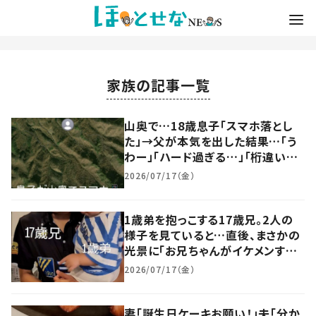
家族の記事一覧
山奥で…18歳息子「スマホ落とし
た」→父が本気を出した結果…「う
わー」「ハード過ぎる…」「桁違いの
大捜索」
2026/07/17（金）
1歳弟を抱っこする17歳兄。2人の
様子を見ていると…直後、まさかの
光景に「お兄ちゃんがイケメンすぎ
る」「愛が目から溢れてる！」
2026/07/17（金）
妻「誕生日ケーキお願い！」夫「分か