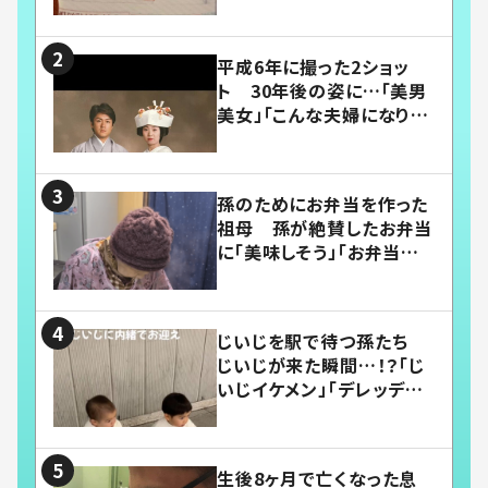
平成6年に撮った2ショッ
ト 30年後の姿に…「美男
美女」「こんな夫婦になりた
い」
孫のためにお弁当を作った
祖母 孫が絶賛したお弁当
に「美味しそう」「お弁当すご
い」
じいじを駅で待つ孫たち
じいじが来た瞬間…！？「じ
いじイケメン」「デレッデレ」
「嬉しくて可愛くてたまらな
い」「幸せになれる」
生後8ヶ月で亡くなった息