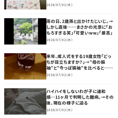
恋だったりして」「離れがたい」
2026/07/02（木）
雨の日、2歳孫と出かけたじいじ。→
しかし直後……まさかの光景に「お
もろすぎる笑」「可愛いww」「最高」
2026/07/02（木）
来年、成人式をする19歳女性「どっ
ちが目立ちますか？」→”母の振
袖”と”今っぽ振袖”を比べると…
「ええ着物やねぇ」「上品で素敵」
2026/07/02（木）
ハイハイをしないわが子に違和
感…11ヶ月で判明した難病。→その
後、現在の様子に迫る
2026/07/02（木）