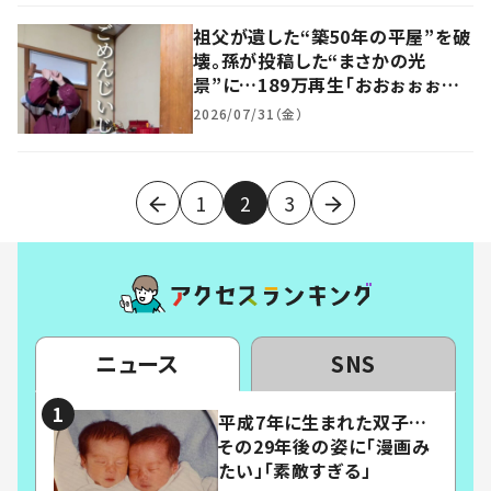
祖父が遺した“築50年の平屋”を破
壊。孫が投稿した“まさかの光
景”に…189万再生「おおぉぉぉ〜
っ！」「すごく引き込まれる」
2026/07/31（金）
1
2
3
ニュース
SNS
平成7年に生まれた双子…
その29年後の姿に「漫画み
たい」「素敵すぎる」