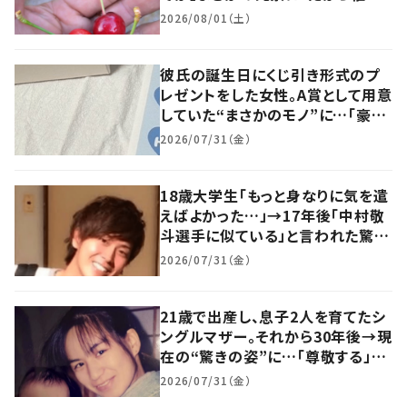
って好き」「わぁ、凄い！」
2026/08/01（土）
彼氏の誕生日にくじ引き形式のプ
レゼントをした女性。A賞として用意
していた“まさかのモノ”に…「豪華
すぎる！」「絶対テンション上がるや
2026/07/31（金）
つ！」
18歳大学生「もっと身なりに気を遣
えばよかった…」→17年後「中村敬
斗選手に似ている」と言われた驚き
の変化に「垢抜けとはこのことか！」
2026/07/31（金）
「他の人にも見えるww」「イケメ
ン！」
21歳で出産し、息子2人を育てたシ
ングルマザー。それから30年後→現
在の“驚きの姿”に…「尊敬する」
「お母さんイケメンすぎる」「若い！」
2026/07/31（金）
「綺麗」「母つよし」