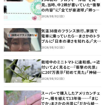
見。当時、中2姉が書いていた“衝撃
の内容”に「全てが豪速球」「姉って
感じw」
2026/08/02（日）
気温38度のフランス旅行。家族で
電車に乗っていたら…まさかのトラ
ブルに「日本の凄さを知れる」「大変
さがよく伝わってきました」
2026/08/02（日）
栽培中のミニトマトに違和感。→近
付いてよく見ると…『衝撃の光景』
に207万表示「初めて見た」「神秘
的」
2026/08/02（日）
スーパーで購入したアメリカンチェ
リー。種を植えて13年後……「まじ
でか」まさかの光景に「だから植物