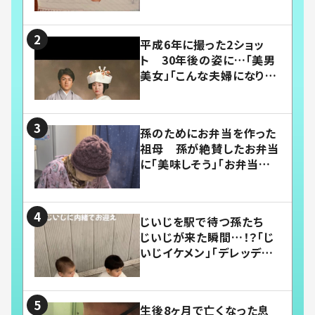
平成6年に撮った2ショッ
ト 30年後の姿に…「美男
美女」「こんな夫婦になりた
い」
孫のためにお弁当を作った
祖母 孫が絶賛したお弁当
に「美味しそう」「お弁当すご
い」
じいじを駅で待つ孫たち
じいじが来た瞬間…！？「じ
いじイケメン」「デレッデレ」
「嬉しくて可愛くてたまらな
い」「幸せになれる」
生後8ヶ月で亡くなった息