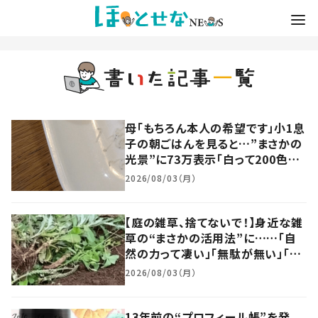
母「もちろん本人の希望です」小1息
子の朝ごはんを見ると…”まさかの
光景”に73万表示「白って200色あ
んねん」「栄養も取れて完璧」
2026/08/03（月）
【庭の雑草、捨てないで！】身近な雑
草の“まさかの活用法”に……「自
然の力って凄い」「無駄が無い」「勉
強になります」
2026/08/03（月）
13年前の“プロフィール帳”を発