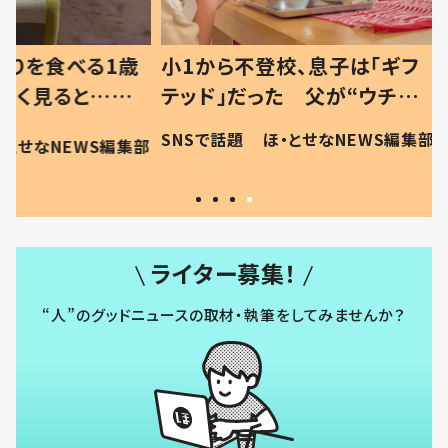
べる1歳
小1から不登校、息子は「ギフ
ひ孫にデ
と…母
テッド」だった 父が“ウチ給
が、抱っ
母の投稿
食”を作り続ける理由とは #令
に「涙が
SNSで話題
ほ・とせなNEWS編集部
EWS編集部
「現行
和の親 #令和の子
方ない」
ライター募集！
“人”のグッドニュースの取材・執筆をしてみませんか？