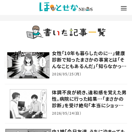
女性「10年も暮らしたのに…」健康
診断で知ったまさかの事実とは「そ
んなこともあるんだ」「知らなかっ
た」
2026/05/25（月）
体調不良が続き、違和感を覚えた男
性。病院に行った結果…「まさかの
診断」を受け絶句「本当にショック」
「衝撃的だった」
2026/05/24（日）
中1娘「今日友達、うちに泊まっても