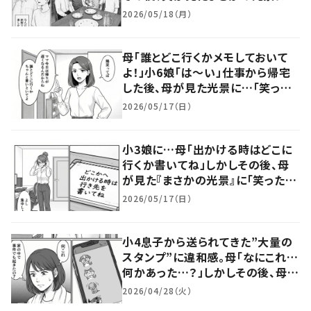
「感心」「良い友達！」
2026/05/18（月）
母「誰とどこ行くかメモしておいて
よ！」小6娘「は～い」仕事から帰宅
した後、母が見た光景に…「笑った」
「ステキ」「え、完璧すぎん？」
2026/05/17（日）
小3娘に…母「出かける時はどこに
行くか書いてね」しかしその後、母
が見た『まさかの光景』に「笑ったｗ
ｗ」「これは安心」
2026/05/17（日）
小4息子から送られてきた”大量の
スタンプ”に違和感。母「なにこれ…
何かあった…？」しかしその後、母が
目撃したまさかの光景に「策士」「笑
2026/04/28（火）
ってしまったｗｗｗ」