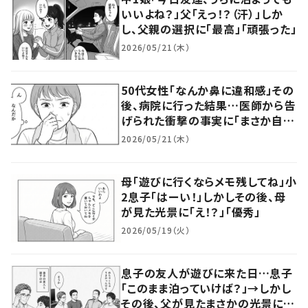
いいよね？」父「えっ！？（汗）」しか
し、父親の選択に「最高」「頑張った」
2026/05/21（木）
50代女性「なんか鼻に違和感」その
後、病院に行った結果…医師から告
げられた衝撃の事実に「まさか自分
が…」「びっくり」
2026/05/21（木）
母「遊びに行くならメモ残してね」小
2息子「はーい！」しかしその後、母
が見た光景に「え！？」「優秀」
2026/05/19（火）
息子の友人が遊びに来た日…息子
「このまま泊っていけば？」→しかし
その後、父が見たまさかの光景に