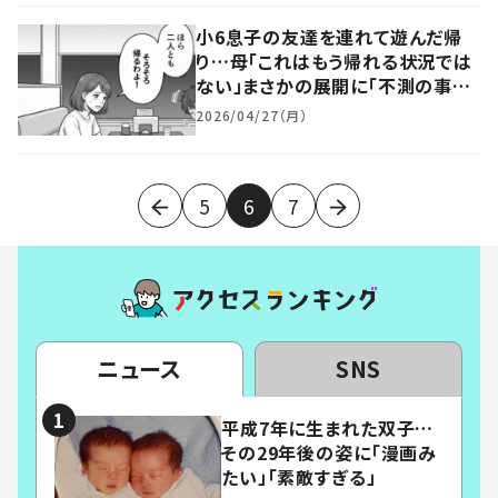
小6息子の友達を連れて遊んだ帰
り…母「これはもう帰れる状況では
ない」まさかの展開に「不測の事
態」「無理かも」
2026/04/27（月）
5
6
7
ニュース
SNS
平成7年に生まれた双子…
その29年後の姿に「漫画み
たい」「素敵すぎる」