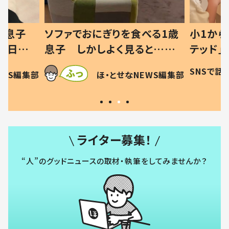
った息子
ソファでおにぎりを食べる1歳
小1から
の日記に
息子 しかしよく見ると…母
テッド」
は
「！？」すべてを察した母の投稿
食”を作
SNSで話
EWS編集部
ほ・とせなNEWS編集部
に「可愛いから許す！」「現行
和の親 
犯〜」
ライター募集！
“人”のグッドニュースの取材・執筆をしてみませんか？