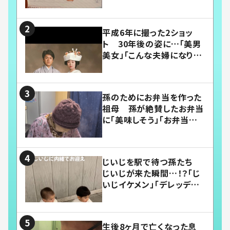
平成6年に撮った2ショッ
ト 30年後の姿に…「美男
美女」「こんな夫婦になりた
い」
孫のためにお弁当を作った
祖母 孫が絶賛したお弁当
に「美味しそう」「お弁当すご
い」
じいじを駅で待つ孫たち
じいじが来た瞬間…！？「じ
いじイケメン」「デレッデレ」
「嬉しくて可愛くてたまらな
い」「幸せになれる」
生後8ヶ月で亡くなった息