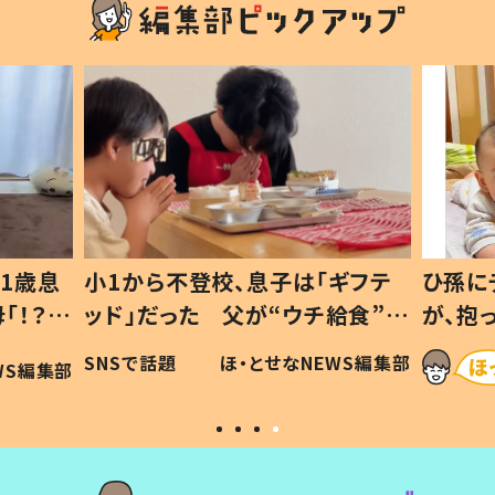
ギフテ
ひ孫にデレデレな80歳じいじ
給食”を
が、抱っこすると…ひ孫の反応に
和の親
「涙が出ました」「可愛くて仕方な
WS編集部
ほ・とせなNEWS編集部
い」