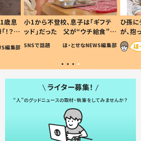
ギフテ
ひ孫にデレデレな80歳じいじ
給食”を
が、抱っこすると…ひ孫の反応に
和の親
「涙が出ました」「可愛くて仕方な
WS編集部
ほ・とせなNEWS編集部
い」
ライター募集！
“人”のグッドニュースの取材・執筆をしてみませんか？