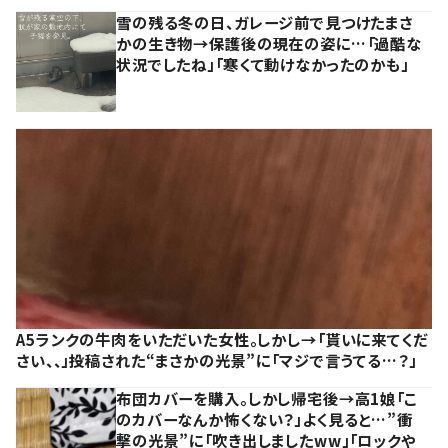
雪の残る冬の日、ガレージ前で見つけたまさ
かの生き物→保護後の現在の姿に…「過酷な
状況でしたね」「寒くて動けなかったのかも」
A5ランクの牛肉をいただいた女性。しかし→「貰いに来てくだ
さい、、」投稿された“まさかの光景”に「マジで言うてる…？」
布団カバーを購入。しかし帰宅後→高1娘「こ
のカバーなんか怖くない？」よく見ると…”衝
撃の光景”に「吹き出しましたww」「ロックや