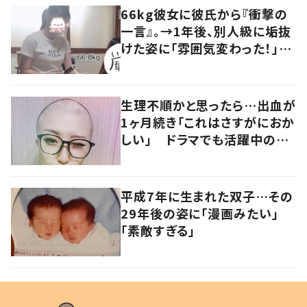
66kg彼女に彼氏から『衝撃の
一言』。→1年後、別人級に垢抜
けた姿に「雰囲気変わった！」
「綺麗すぎ！」
生理不順かと思ったら…出血が
1ヶ月続き「これはさすがにおか
しい」 ドラマでも活躍中の女
優を襲った病とは
平成7年に生まれた双子…その
29年後の姿に「漫画みたい」
「素敵すぎる」