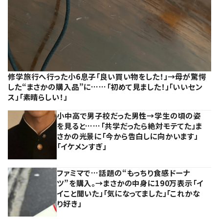
修学旅行へ行った小6息子「良い買い物をした！」→母が驚愕
した“まさかの購入品”に……「初めて見ました！」「いいセン
ス」「素晴らしい！」
小中高で男子校だった男性→学生の頃の姿
を見ると……「共学だったら絶対モテてた」ま
さかの光景に「今から告白しに向かいます」
「イケメンすぎ」
ファミマで…話題の“もっちり食感ドーナ
ツ”を購入。→まさかの中身に190万表示「イ
イこと聞いた」「気になってました」「これかな
り好き」