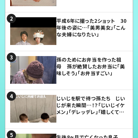
平成6年に撮った2ショット 30
年後の姿に…「美男美女」「こん
な夫婦になりたい」
孫のためにお弁当を作った祖
母 孫が絶賛したお弁当に「美
味しそう」「お弁当すごい」
じいじを駅で待つ孫たち じい
じが来た瞬間…！？「じいじイケ
メン」「デレッデレ」「嬉しくて可
愛くてたまらない」「幸せになれ
る」
生後8ヶ月で亡くなった息子