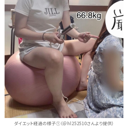
ダイエット経過の様子①（＠hl252510さんより提供）