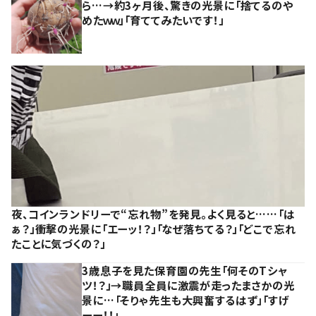
ら…→約3ヶ月後、驚きの光景に「捨てるのや
めたｗｗ」「育ててみたいです！」
夜、コインランドリーで“忘れ物”を発見。よく見ると……「は
ぁ？」衝撃の光景に「エーッ！？」「なぜ落ちてる？」「どこで忘れ
たことに気づくの？」
3歳息子を見た保育園の先生「何そのTシャ
ツ！？」→職員全員に激震が走ったまさかの光
景に…「そりゃ先生も大興奮するはず」「すげ
ーー！！」