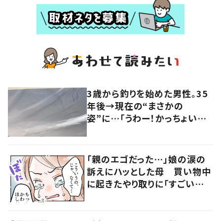
3歳から釣りを始めた男性。35
年後→現在の“まさかの
姿”に…「うわー！かっちょい
い！！」「良い顔してるぜ」「どん
どんいかつくなってるｗｗ」
「親のエゴだった…」娘の涙の
訴えにハッとした母 買い物中
に起きたやり取りに「すごい分
かる」「改めて気付かされた」