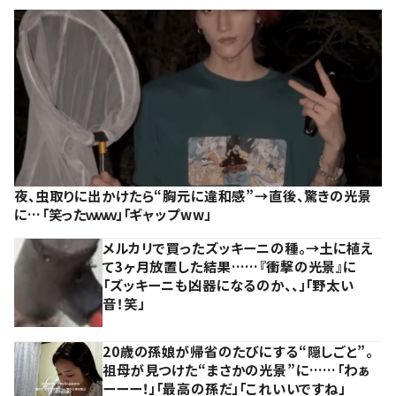
夜、虫取りに出かけたら“胸元に違和感”→直後、驚きの光景
に…「笑ったｗｗｗ」「ギャップww」
メルカリで買ったズッキーニの種。→土に植え
て3ヶ月放置した結果……『衝撃の光景』に
「ズッキーニも凶器になるのか、、」「野太い
音！笑」
20歳の孫娘が帰省のたびにする“隠しごと”。
祖母が見つけた“まさかの光景”に……「わぁ
ーーー！」「最高の孫だ」「これいいですね」