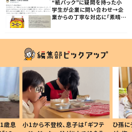
“紙パック”に疑問を持った小
学生が企業に問い合わせ→企
業からの丁寧な対応に「素晴ら
しい」の声
1歳息
小1から不登校、息子は「ギフテ
ひ孫に