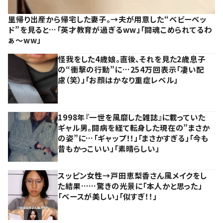
里帰り出産から帰宅した妻子。→夫が用意した“ベビーベッ
ド”を見ると…「英才教育が過ぎるww」「闘魂こめられてるわ
ぁ～ww」
怪我をした4歳娘。直後、それを見た2歳息子
の“衝撃の行動”に…254万回表示「凄い配
慮（笑）」「お顔はかなり重症レベル」
1998年『一世を風靡した雑誌』に載っていた
ギャル男。闘病を経て転身した現在の”まさか
の姿”に…「ギャップ！！」「まさかすぎる」「今も
昔もかっこいい」「素晴らしい」
スッピン女性→戸田恵梨香さん風メイクをし
た結果……驚きの光景に「本人かと思った」
「ベースが美しい」「似すぎ！！」