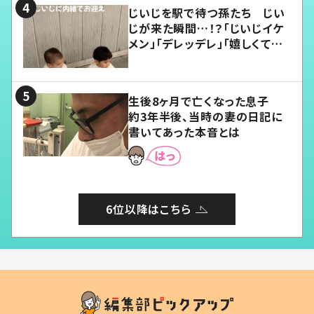
じいじを駅で待つ孫たち じい
じが来た瞬間…！？「じいじイケ
メン」「デレッデレ」「嬉しくて可
愛くてたまらない」「幸せになれ
る」
生後8ヶ月で亡くなった息子
約3年半後、当時の妻の日記に
書いてあった本音とは
6位以降はこちら