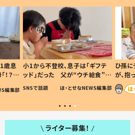
1歳息
小1から不登校、息子は「ギフテ
ひ孫に
「！？」
ッド」だった 父が“ウチ給食”を
が、抱
に「可愛
作り続ける理由とは #令和の親
「涙が
SNSで話題
ほ・とせなNEWS編集部
WS編集部
#令和の子
い」
ライター募集！