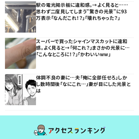
駅の電光掲示板に違和感。→よく見ると……
思わず二度見してしまう”驚きの光景”に93
万表示「なんだこれ！？」「壊れちゃった？」
スーパーで買ったシャインマスカットに違和
感。よく見ると→「何これ？」まさかの光景に…
「こんなところに！？」「かわいいww」
体調不良の妻に…夫「俺に全部任せろ」しか
し数時間後「なにこれ…」妻が目にした光景と
は