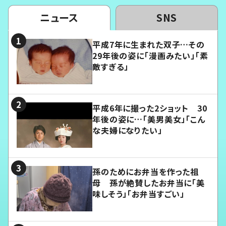
ニュース
SNS
平成7年に生まれた双子…その
29年後の姿に「漫画みたい」「素
敵すぎる」
平成6年に撮った2ショット 30
年後の姿に…「美男美女」「こん
な夫婦になりたい」
孫のためにお弁当を作った祖
母 孫が絶賛したお弁当に「美
味しそう」「お弁当すごい」