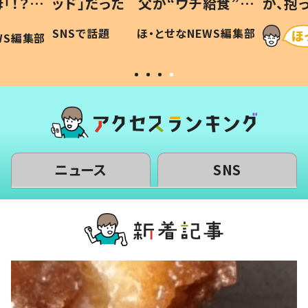
「！？」
ッド」だった 父が“ウチ給食”を
が、抱
に「可愛
作り続ける理由とは #令和の親
「涙が
SNSで話題
ほ・とせなNEWS編集部
WS編集部
#令和の子
い」
ニュース
SNS