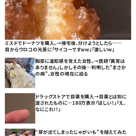
ミスドでドーナツを購入。→帰宅後、分けようとしたら……
目からウロコの光景に「サイコーですww」「激しいw」
胸部に違和感を覚えた女性。→医師「異常は
ありません」しかしその後…判明した”まさか
の病”。女性の現在に迫る
ドラッグストアで目薬を購入→目薬とは別に
渡されたものに…180万表示「ほしい！」「え、
なにこれ！！」
“芽が出てしまったじゃがいも”を植えてみた