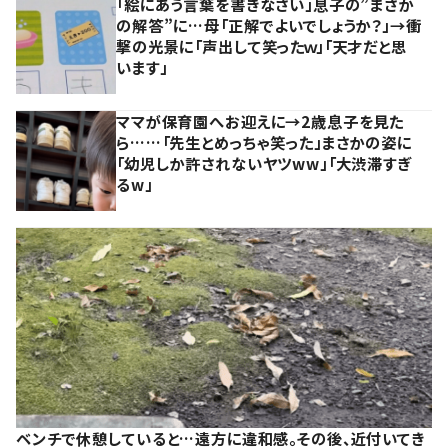
「絵にあう言葉を書きなさい」息子の”まさか
の解答”に…母「正解でよいでしょうか？」→衝
撃の光景に「声出して笑ったｗ」「天才だと思
います」
ママが保育園へお迎えに→2歳息子を見た
ら……「先生とめっちゃ笑った」まさかの姿に
「幼児しか許されないヤツww」「大渋滞すぎ
るw」
ベンチで休憩していると…遠方に違和感。その後、近付いてき