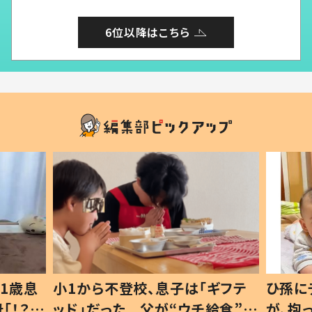
6位以降はこちら
1歳息
小1から不登校、息子は「ギフテ
ひ孫に
「！？」
ッド」だった 父が“ウチ給食”を
が、抱