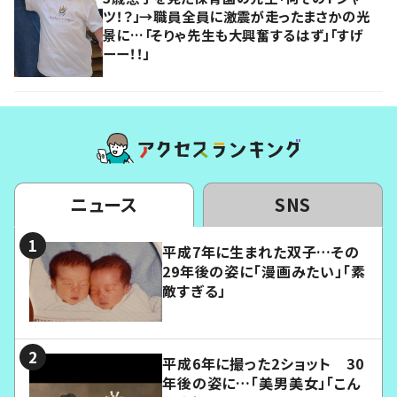
ツ！？」→職員全員に激震が走ったまさかの光
景に…「そりゃ先生も大興奮するはず」「すげ
ーー！！」
ニュース
SNS
平成7年に生まれた双子…その
29年後の姿に「漫画みたい」「素
敵すぎる」
平成6年に撮った2ショット 30
年後の姿に…「美男美女」「こん