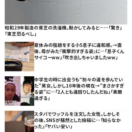
昭和29年製造の東芝の洗濯機。動かしてみると……「驚き」
「東芝恐るべし」
夏休みの宿題をする小5息子に違和感。→直
後、母がみた『衝撃的すぎる姿』に…「息子くん
サイコーww」「吹き出しちゃいましたww」
中学生の時に出会うも“別々の道を歩んでい
た”男女。しかし10年後の現在→”まさかすぎ
る姿”に…「2人とも遠回りしたんだね」「素敵
過ぎる」
スタバでワッフルを注文した女性。しかしそ
の後、SNSが騒然とした投稿に…「知らなか
った」「ヤバい安い」