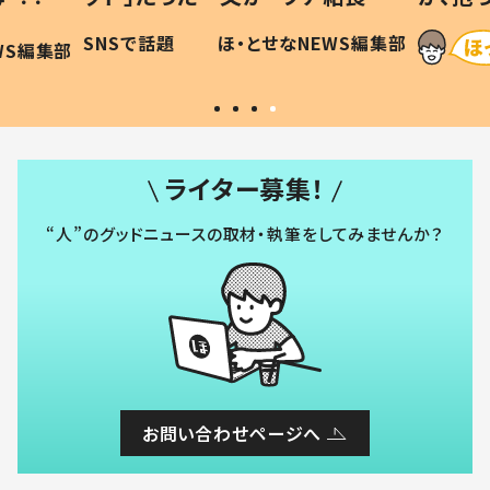
に「可愛
作り続ける理由とは #令和の親
「涙が
SNSで話題
ほ・とせなNEWS編集部
WS編集部
#令和の子
い」
ライター募集！
“人”のグッドニュースの取材・執筆をしてみませんか？
お問い合わせページへ