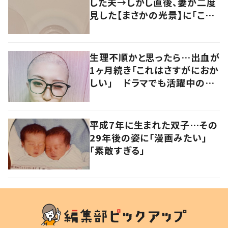
した夫→しかし直後、妻が二度
見した【まさかの光景】に「これ
あかんてwww」「プゥンっての
がなんか…」
生理不順かと思ったら…出血が
1ヶ月続き「これはさすがにおか
しい」 ドラマでも活躍中の女
優を襲った病とは
平成7年に生まれた双子…その
29年後の姿に「漫画みたい」
「素敵すぎる」