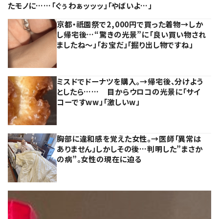
たモノに……「ぐぅわぁッッッ」「やばいよ…」
京都・祇園祭で2,000円で買った着物→しか
し帰宅後…“驚きの光景”に「良い買い物され
ましたね～」「お宝だ」「掘り出し物ですね」
ミスドでドーナツを購入。→帰宅後、分けよう
としたら…… 目からウロコの光景に「サイ
コーですww」「激しいw」
胸部に違和感を覚えた女性。→医師「異常は
ありません」しかしその後…判明した”まさか
の病”。女性の現在に迫る