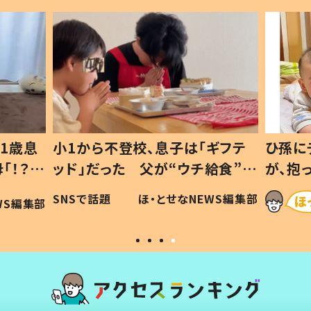
1歳息
小1から不登校、息子は「ギフテ
ひ孫に
「！？」
ッド」だった 父が“ウチ給食”を
が、抱
に「可愛
作り続ける理由とは #令和の親
「涙が
SNSで話題
ほ・とせなNEWS編集部
WS編集部
#令和の子
い」