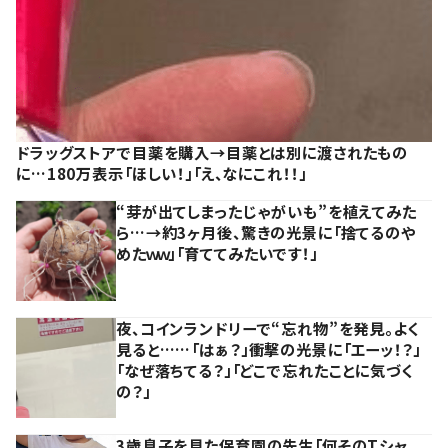
ドラッグストアで目薬を購入→目薬とは別に渡されたもの
に…180万表示「ほしい！」「え、なにこれ！！」
“芽が出てしまったじゃがいも”を植えてみた
ら…→約3ヶ月後、驚きの光景に「捨てるのや
めたｗｗ」「育ててみたいです！」
夜、コインランドリーで“忘れ物”を発見。よく
見ると……「はぁ？」衝撃の光景に「エーッ！？」
「なぜ落ちてる？」「どこで忘れたことに気づく
の？」
3歳息子を見た保育園の先生「何そのTシャ