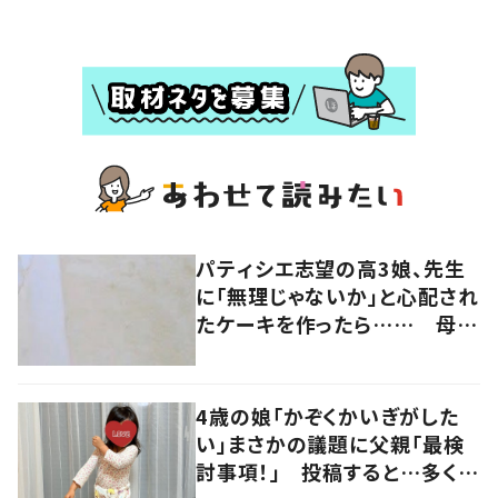
パティシエ志望の高3娘、先生
に「無理じゃないか」と心配され
たケーキを作ったら…… 母驚
きの作品に「すご！」「恐るべし
才能」「精巧で美しい」
4歳の娘「かぞくかいぎがした
い」まさかの議題に父親「最検
討事項！」 投稿すると…多くの