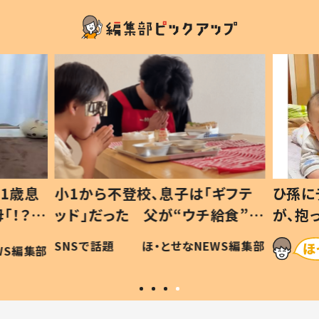
1歳息
小1から不登校、息子は「ギフテ
ひ孫に
「！？」
ッド」だった 父が“ウチ給食”を
が、抱
に「可愛
作り続ける理由とは #令和の親
「涙が
SNSで話題
ほ・とせなNEWS編集部
WS編集部
#令和の子
い」