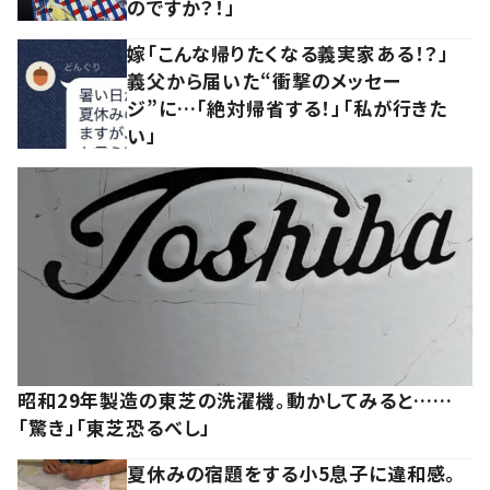
のですか？！」
嫁「こんな帰りたくなる義実家ある！？」
義父から届いた“衝撃のメッセー
ジ”に…「絶対帰省する！」「私が行きた
い」
昭和29年製造の東芝の洗濯機。動かしてみると……
「驚き」「東芝恐るべし」
夏休みの宿題をする小5息子に違和感。