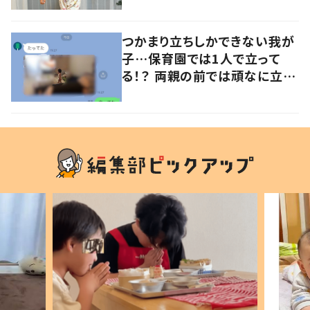
意見が寄せられる！
つかまり立ちしかできない我が
子…保育園では1人で立って
る！？ 両親の前では頑なに立た
ない1歳児が可愛すぎる…！