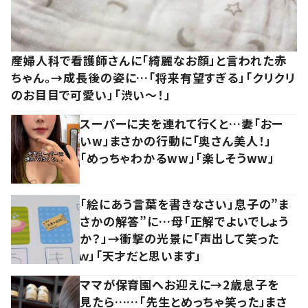
産婦人科で看護師さんに「綺麗なお顔」と言われた赤
ちゃん。→成長後の姿に…「将来有望すぎる」「クリクリ
のお目目で可愛い」「渋い～！」
スーパーに夫を連れて行くと…妻「おー
いw」まさかの行動に「奥さん美人！」
「めっちゃわかるww」「楽しそうww」
「絵にあう言葉を書きなさい」息子の”ま
さかの解答”に…母「正解でよいでしょう
か？」→衝撃の光景に「声出して笑った
ｗ」「天才だと思います」
ママが保育園へお迎えに→2歳息子を
見たら……「先生とめっちゃ笑った」まさ