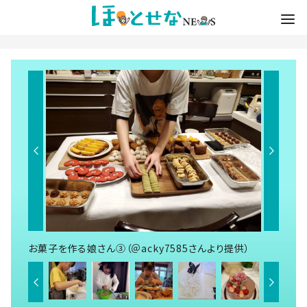
お菓子を作る娘さん③（＠acky7585さんより提供）