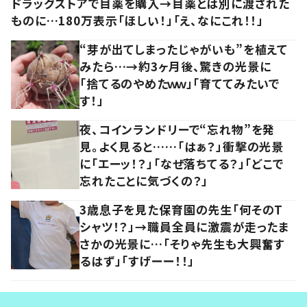
ドラッグストアで目薬を購入→目薬とは別に渡された
ものに…180万表示「ほしい！」「え、なにこれ！！」
“芽が出てしまったじゃがいも”を植えて
みたら…→約3ヶ月後、驚きの光景に
「捨てるのやめたｗｗ」「育ててみたいで
す！」
夜、コインランドリーで“忘れ物”を発
見。よく見ると……「はぁ？」衝撃の光景
に「エーッ！？」「なぜ落ちてる？」「どこで
忘れたことに気づくの？」
3歳息子を見た保育園の先生「何そのT
シャツ！？」→職員全員に激震が走ったま
さかの光景に…「そりゃ先生も大興奮す
るはず」「すげーー！！」