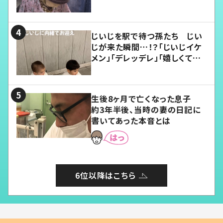
じいじを駅で待つ孫たち じい
じが来た瞬間…！？「じいじイケ
メン」「デレッデレ」「嬉しくて可
愛くてたまらない」「幸せになれ
る」
生後8ヶ月で亡くなった息子
約3年半後、当時の妻の日記に
書いてあった本音とは
6位以降はこちら