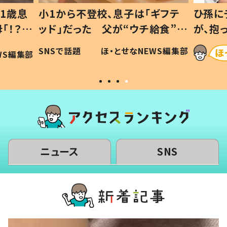
1歳息
小1から不登校、息子は「ギフテ
ひ孫に
「！？」
ッド」だった 父が“ウチ給食”を
が、抱
に「可愛
作り続ける理由とは #令和の親
「涙が
SNSで話題
ほ・とせなNEWS編集部
WS編集部
#令和の子
い」
ニュース
SNS