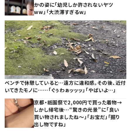
かの姿に「幼児しか許されないヤツ
ww」「大渋滞すぎるw」
ベンチで休憩していると…遠方に違和感。その後、近付
いてきたモノに……「ぐぅわぁッッッ」「やばいよ…」
京都・祇園祭で2,000円で買った着物→
しかし帰宅後…“驚きの光景”に「良い
買い物されましたね～」「お宝だ」「掘り
出し物ですね」