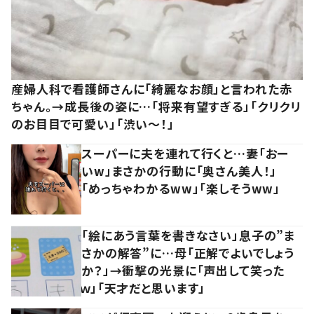
産婦人科で看護師さんに「綺麗なお顔」と言われた赤
ちゃん。→成長後の姿に…「将来有望すぎる」「クリクリ
のお目目で可愛い」「渋い～！」
スーパーに夫を連れて行くと…妻「おー
いw」まさかの行動に「奥さん美人！」
「めっちゃわかるww」「楽しそうww」
「絵にあう言葉を書きなさい」息子の”ま
さかの解答”に…母「正解でよいでしょう
か？」→衝撃の光景に「声出して笑った
ｗ」「天才だと思います」