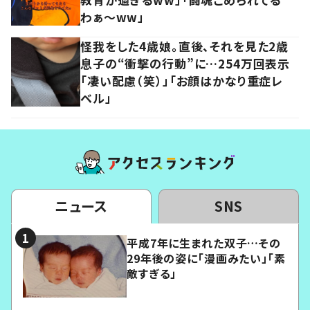
わぁ～ww」
怪我をした4歳娘。直後、それを見た2歳
息子の“衝撃の行動”に…254万回表示
「凄い配慮（笑）」「お顔はかなり重症レ
ベル」
ニュース
SNS
平成7年に生まれた双子…その
29年後の姿に「漫画みたい」「素
敵すぎる」