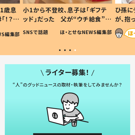
1歳息
小1から不登校、息子は「ギフテ
ひ孫に
「！？」
ッド」だった 父が“ウチ給食”を
が、抱
に「可愛
作り続ける理由とは #令和の親
「涙が
SNSで話題
ほ・とせなNEWS編集部
WS編集部
#令和の子
い」
ライター募集！
“人”のグッドニュースの取材・執筆をしてみませんか？