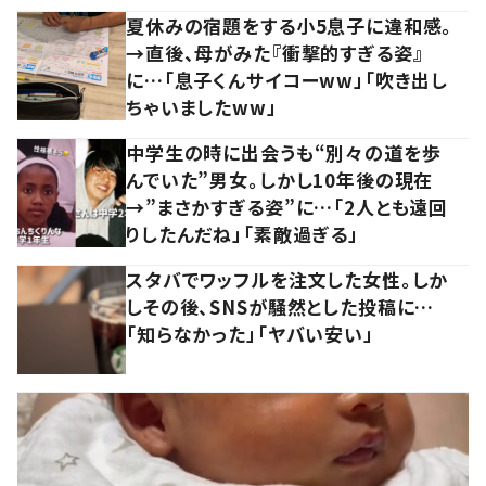
夏休みの宿題をする小5息子に違和感。
→直後、母がみた『衝撃的すぎる姿』
に…「息子くんサイコーww」「吹き出し
ちゃいましたww」
中学生の時に出会うも“別々の道を歩
んでいた”男女。しかし10年後の現在
→”まさかすぎる姿”に…「2人とも遠回
りしたんだね」「素敵過ぎる」
スタバでワッフルを注文した女性。しか
しその後、SNSが騒然とした投稿に…
「知らなかった」「ヤバい安い」