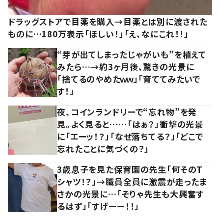
ドラッグストアで目薬を購入→目薬とは別に渡された
ものに…180万表示「ほしい！」「え、なにこれ！！」
“芽が出てしまったじゃがいも”を植えて
みたら…→約3ヶ月後、驚きの光景に
「捨てるのやめたｗｗ」「育ててみたいで
す！」
夜、コインランドリーで“忘れ物”を発
見。よく見ると……「はぁ？」衝撃の光景
に「エーッ！？」「なぜ落ちてる？」「どこで
忘れたことに気づくの？」
3歳息子を見た保育園の先生「何そのT
シャツ！？」→職員全員に激震が走ったま
さかの光景に…「そりゃ先生も大興奮す
るはず」「すげーー！！」