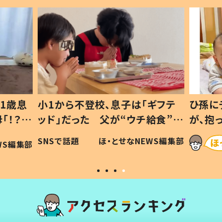
1歳息
小1から不登校、息子は「ギフテ
ひ孫に
「！？」
ッド」だった 父が“ウチ給食”を
が、抱
に「可愛
作り続ける理由とは #令和の親
「涙が
SNSで話題
ほ・とせなNEWS編集部
WS編集部
#令和の子
い」