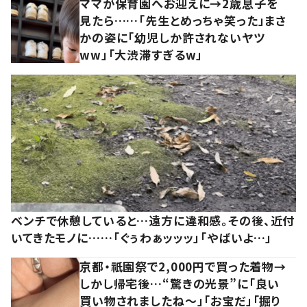
ママが保育園へお迎えに→2歳息子を
見たら……「先生とめっちゃ笑った」まさ
かの姿に「幼児しか許されないヤツ
ww」「大渋滞すぎるw」
ベンチで休憩していると…遠方に違和感。その後、近付
いてきたモノに……「ぐぅわぁッッッ」「やばいよ…」
京都・祇園祭で2,000円で買った着物→
しかし帰宅後…“驚きの光景”に「良い
買い物されましたね～」「お宝だ」「掘り