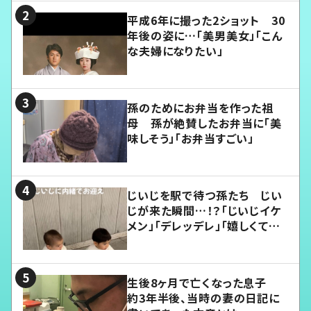
平成6年に撮った2ショット 30
年後の姿に…「美男美女」「こん
な夫婦になりたい」
孫のためにお弁当を作った祖
母 孫が絶賛したお弁当に「美
味しそう」「お弁当すごい」
じいじを駅で待つ孫たち じい
じが来た瞬間…！？「じいじイケ
メン」「デレッデレ」「嬉しくて可
愛くてたまらない」「幸せになれ
る」
生後8ヶ月で亡くなった息子
約3年半後、当時の妻の日記に