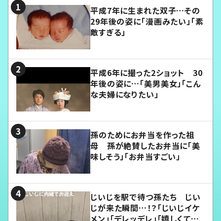
平成7年に生まれた双子…その
29年後の姿に「漫画みたい」「素
敵すぎる」
平成6年に撮った2ショット 30
年後の姿に…「美男美女」「こん
な夫婦になりたい」
孫のためにお弁当を作った祖
母 孫が絶賛したお弁当に「美
味しそう」「お弁当すごい」
じいじを駅で待つ孫たち じい
じが来た瞬間…！？「じいじイケ
メン」「デレッデレ」「嬉しくて可