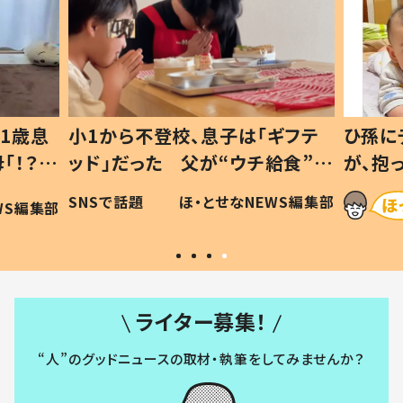
1歳息
小1から不登校、息子は「ギフテ
ひ孫に
「！？」
ッド」だった 父が“ウチ給食”を
が、抱
に「可愛
作り続ける理由とは #令和の親
「涙が
SNSで話題
ほ・とせなNEWS編集部
WS編集部
#令和の子
い」
ライター募集！
“人”のグッドニュースの取材・執筆をしてみませんか？