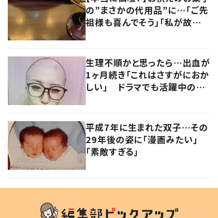
の”まさかの代用品”に…「ご先
祖様も喜んでそう」「私が故人だ
ったら嬉しい！」の声
生理不順かと思ったら…出血が
1ヶ月続き「これはさすがにおか
しい」 ドラマでも活躍中の女
優を襲った病とは
平成7年に生まれた双子…その
29年後の姿に「漫画みたい」
「素敵すぎる」