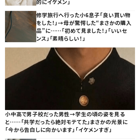
的にイケメン」
修学旅行へ行った小6息子「良い買い物
をした！」→母が驚愕した“まさかの購入
品”に……「初めて見ました！」「いいセ
ンス」「素晴らしい！」
小中高で男子校だった男性→学生の頃の姿を見る
と……「共学だったら絶対モテてた」まさかの光景に
「今から告白しに向かいます」「イケメンすぎ」