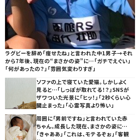
ラグビーを辞め「痩せたね」と言われた中1男子→それ
から7年後、現在の“まさかの姿”に…「ガチでえぐい」
「何があったの？」「雰囲気変わりすぎ」
ソファの上で寝ていた愛猫。しかしよく
見ると…「しっぽが取れてる！？」SNSが
ザワついた光景に「ヒッ！」「2秒くらい心
臓止まった」「心霊写真より怖い」
周囲に「男前ですね」と言われていた赤
ちゃん。成長した現在、まさかの姿に…
「きゃああ」「これは、モテるぞぉ」「客観