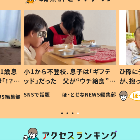
1歳息
小1から不登校、息子は「ギフテ
ひ孫に
「！？」
ッド」だった 父が“ウチ給食”を
が、抱
に「可愛
作り続ける理由とは #令和の親
「涙が
SNSで話題
ほ・とせなNEWS編集部
WS編集部
#令和の子
い」