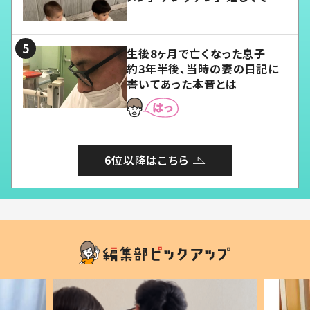
愛くてたまらない」「幸せになれ
る」
生後8ヶ月で亡くなった息子
約3年半後、当時の妻の日記に
書いてあった本音とは
6位以降はこちら