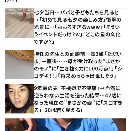
七夕当日…パパと子どもたちを見ると
→「初めて見る七夕の楽しみ方」衝撃の
光景に…「おもろすぎるwww」「そうい
うイベントだっけ？w」「どこの星の文化
ですか？」
担任の先生との面談前…高3娘「ただい
ま」→直後……母が受け取った”まさか
のモノ”に「生き抜く力に100万点！」「シ
ゴデキ！！」「将来めっちゃ出世しそう」
9年前の夫「不機嫌で不健康」→自然に
逆らわない生活を送った結果…42歳に
なった現在の”まさかの姿”に「スゴすぎ
る」「20は若く見える」