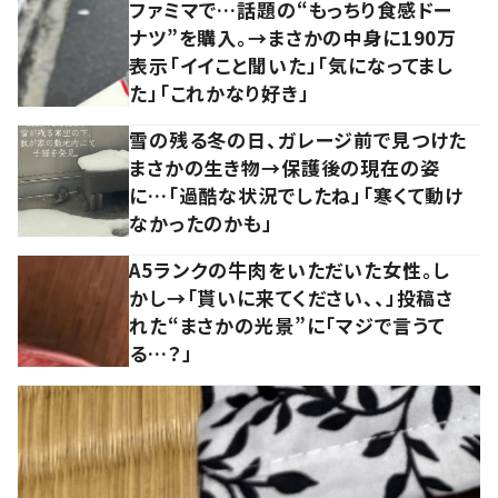
ファミマで…話題の“もっちり食感ドー
ナツ”を購入。→まさかの中身に190万
表示「イイこと聞いた」「気になってまし
た」「これかなり好き」
雪の残る冬の日、ガレージ前で見つけた
まさかの生き物→保護後の現在の姿
に…「過酷な状況でしたね」「寒くて動け
なかったのかも」
A5ランクの牛肉をいただいた女性。し
かし→「貰いに来てください、、」投稿さ
れた“まさかの光景”に「マジで言うて
る…？」