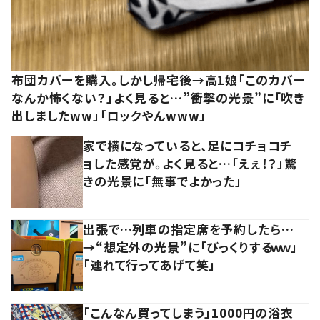
布団カバーを購入。しかし帰宅後→高1娘「このカバー
なんか怖くない？」よく見ると…”衝撃の光景”に「吹き
出しましたww」「ロックやんwww」
家で横になっていると、足にコチョコチ
ョした感覚が。よく見ると…「えぇ！？」驚
きの光景に「無事でよかった」
出張で…列車の指定席を予約したら…
→“想定外の光景”に「びっくりするｗｗ」
「連れて行ってあげて笑」
「こんなん買ってしまう」1000円の浴衣