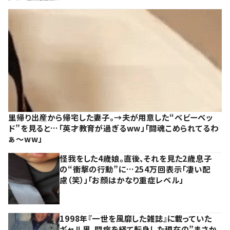
里帰り出産から帰宅した妻子。→夫が用意した“ベビーベッ
ド”を見ると…「英才教育が過ぎるww」「闘魂こめられてるわ
ぁ～ww」
怪我をした4歳娘。直後、それを見た2歳息子
の“衝撃の行動”に…254万回表示「凄い配
慮（笑）」「お顔はかなり重症レベル」
1998年『一世を風靡した雑誌』に載っていた
ギャル男。闘病を経て転身した現在の”まさか