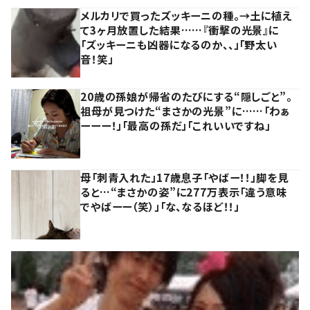
メルカリで買ったズッキーニの種。→土に植え
て3ヶ月放置した結果……『衝撃の光景』に
「ズッキーニも凶器になるのか、、」「野太い
音！笑」
20歳の孫娘が帰省のたびにする“隠しごと”。
祖母が見つけた“まさかの光景”に……「わぁ
ーーー！」「最高の孫だ」「これいいですね」
母「刺青入れた」17歳息子「やばー！！」脚を見
ると…“まさかの姿”に277万表示「違う意味
でやばーー（笑）」「な、なるほど！！」