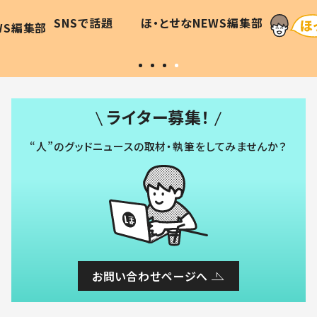
和の親
「涙が出ました」「可愛くて仕方な
WS編集部
ほ・とせなNEWS編集部
い」
ライター募集！
“人”のグッドニュースの取材・執筆をしてみませんか？
お問い合わせページへ