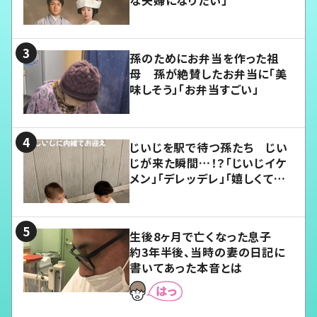
孫のためにお弁当を作った祖
母 孫が絶賛したお弁当に「美
味しそう」「お弁当すごい」
じいじを駅で待つ孫たち じい
じが来た瞬間…！？「じいじイケ
メン」「デレッデレ」「嬉しくて可
愛くてたまらない」「幸せになれ
る」
生後8ヶ月で亡くなった息子
約3年半後、当時の妻の日記に
書いてあった本音とは