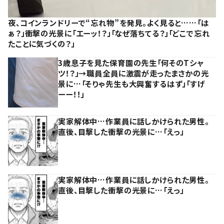
夜、コインランドリーで“忘れ物”を発見。よく見ると……「は
ぁ？」衝撃の光景に「エーッ！？」「なぜ落ちてる？」「どこで忘れ
たことに気づくの？」
3歳息子を見た保育園の先生「何そのTシャ
ツ！？」→職員全員に激震が走ったまさかの光
景に…「そりゃ先生も大興奮するはず」「すげ
ーー！！」
実家解体中…作業員に話しかけられた男性。
直後、目撃した衝撃の光景に…「えっ」
実家解体中…作業員に話しかけられた男性。
直後、目撃した衝撃の光景に…「えっ」