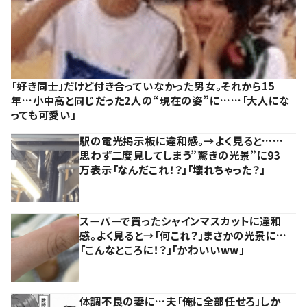
「好き同士」だけど付き合っていなかった男女。それから15
年…小中高と同じだった2人の“現在の姿”に……「大人にな
っても可愛い」
駅の電光掲示板に違和感。→よく見ると……
思わず二度見してしまう”驚きの光景”に93
万表示「なんだこれ！？」「壊れちゃった？」
スーパーで買ったシャインマスカットに違和
感。よく見ると→「何これ？」まさかの光景に…
「こんなところに！？」「かわいいww」
体調不良の妻に…夫「俺に全部任せろ」しか