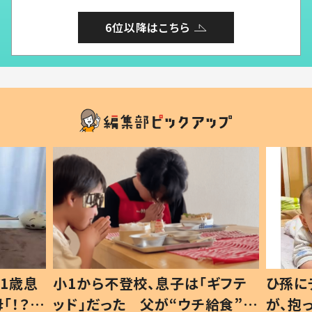
6位以降はこちら
ギフテ
ひ孫にデレデレな80歳じいじ
給食”を
が、抱っこすると…ひ孫の反応に