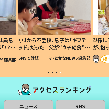
ギフテ
ひ孫にデレデレな80歳じいじ
給食”を
が、抱っこすると…ひ孫の反応に
和の親
「涙が出ました」「可愛くて仕方な
WS編集部
ほ・とせなNEWS編集部
い」
ニュース
SNS