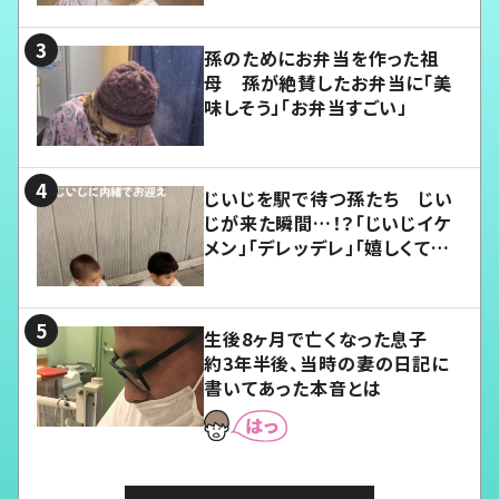
孫のためにお弁当を作った祖
母 孫が絶賛したお弁当に「美
味しそう」「お弁当すごい」
じいじを駅で待つ孫たち じい
じが来た瞬間…！？「じいじイケ
メン」「デレッデレ」「嬉しくて可
愛くてたまらない」「幸せになれ
る」
生後8ヶ月で亡くなった息子
約3年半後、当時の妻の日記に
書いてあった本音とは