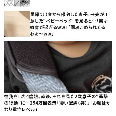
里帰り出産から帰宅した妻子。→夫が用
意した“ベビーベッド”を見ると…「英才
教育が過ぎるww」「闘魂こめられてる
わぁ～ww」
怪我をした4歳娘。直後、それを見た2歳息子の“衝撃
の行動”に…254万回表示「凄い配慮（笑）」「お顔はか
なり重症レベル」