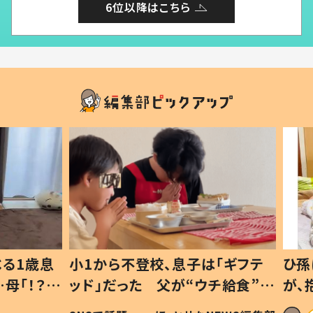
6位以降はこちら
1歳息
小1から不登校、息子は「ギフテ
ひ孫に
「！？」
ッド」だった 父が“ウチ給食”を
が、抱
に「可愛
作り続ける理由とは #令和の親
「涙が