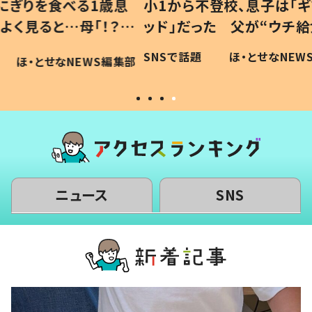
1歳息
小1から不登校、息子は「ギフテ
ひ孫に
「！？」
ッド」だった 父が“ウチ給食”を
が、抱
に「可愛
作り続ける理由とは #令和の親
「涙が
SNSで話題
ほ・とせなNEWS編集部
WS編集部
#令和の子
い」
ニュース
SNS