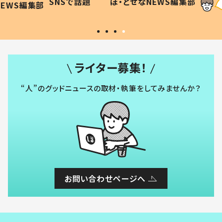
SNSで話題
ほ・とせなNEWS編集部
WS編集部
#令和の子
い」
ライター募集！
“人”のグッドニュースの取材・執筆をしてみませんか？
お問い合わせページへ