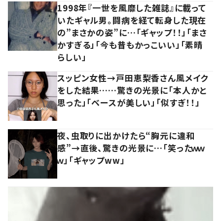
1998年『一世を風靡した雑誌』に載って
いたギャル男。闘病を経て転身した現在
の”まさかの姿”に…「ギャップ！！」「まさ
かすぎる」「今も昔もかっこいい」「素晴
らしい」
スッピン女性→戸田恵梨香さん風メイク
をした結果……驚きの光景に「本人かと
思った」「ベースが美しい」「似すぎ！！」
夜、虫取りに出かけたら“胸元に違和
感”→直後、驚きの光景に…「笑ったｗｗ
ｗ」「ギャップww」