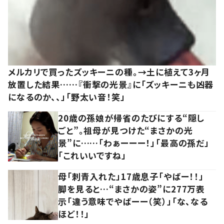
メルカリで買ったズッキーニの種。→土に植えて3ヶ月
放置した結果……『衝撃の光景』に「ズッキーニも凶器
になるのか、、」「野太い音！笑」
20歳の孫娘が帰省のたびにする“隠し
ごと”。祖母が見つけた“まさかの光
景”に……「わぁーーー！」「最高の孫だ」
「これいいですね」
母「刺青入れた」17歳息子「やばー！！」
脚を見ると…“まさかの姿”に277万表
示「違う意味でやばーー（笑）」「な、なる
ほど！！」