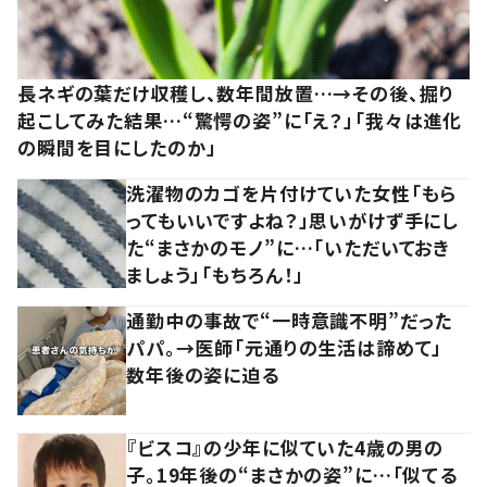
長ネギの葉だけ収穫し、数年間放置…→その後、掘り
起こしてみた結果…“驚愕の姿”に「え？」「我々は進化
の瞬間を目にしたのか」
洗濯物のカゴを片付けていた女性「もら
ってもいいですよね？」思いがけず手にし
た“まさかのモノ”に…「いただいておき
ましょう」「もちろん！」
通勤中の事故で“一時意識不明”だった
パパ。→医師「元通りの生活は諦めて」
数年後の姿に迫る
『ビスコ』の少年に似ていた4歳の男の
子。19年後の“まさかの姿”に…「似てる