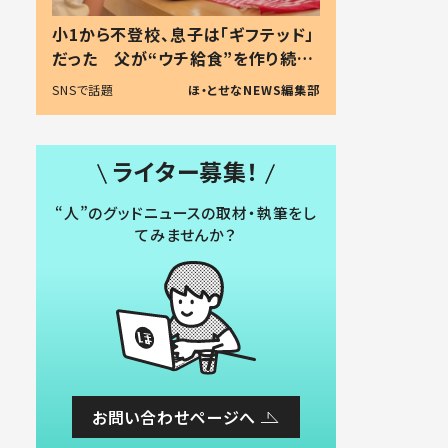
小1から不登校、息子は「ギフテッド」
だった 父が“ウチ給食”を作り続け
る理由とは #令和の親 #令和の子
SNSで話題
ほ・とせなNEWS編集部
ライター募集！
“人”のグッドニュースの取材・執筆をし
てみませんか？
お問い合わせページへ