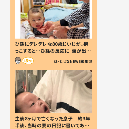
ひ孫にデレデレな80歳じいじが、抱
っこすると…ひ孫の反応に「涙が出ま
した」「可愛くて仕方ない」
ほ・とせなNEWS編集部
生後8ヶ月で亡くなった息子 約3年
半後、当時の妻の日記に書いてあっ