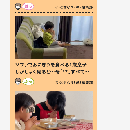
た本音とは
ほ・とせなNEWS編集部
ソファでおにぎりを食べる1歳息子
しかしよく見ると…母「！？」すべてを
察した母の投稿に「可愛いから許
ほ・とせなNEWS編集部
す！」「現行犯〜」