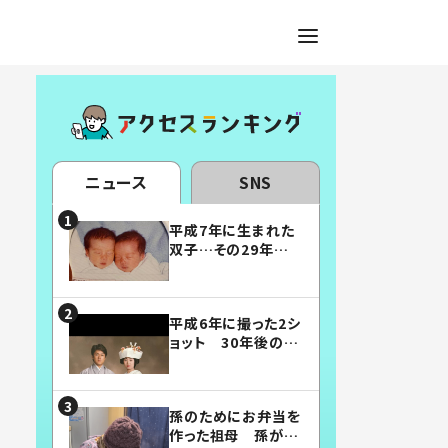
ニュース
SNS
平成7年に生まれた
双子…その29年後
の姿に「漫画みたい」
「素敵すぎる」
平成6年に撮った2シ
ョット 30年後の姿
に…「美男美女」「こ
んな夫婦になりた
い」
孫のためにお弁当を
作った祖母 孫が絶