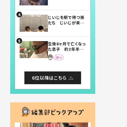
賛したお弁当に「美
味しそう」「お弁当す
ごい」
じいじを駅で待つ孫
たち じいじが来た
瞬間…！？「じいじイ
ケメン」「デレッデレ」
「嬉しくて可愛くてた
生後8ヶ月で亡くなっ
まらない」「幸せにな
た息子 約3年半
れる」
後、当時の妻の日記
に書いてあった本音
とは
6位以降はこちら