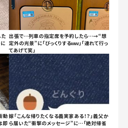
した
出張で…列車の指定席を予約したら…→“想
景に
定外の光景”に「びっくりするｗｗ」「連れて行っ
てあげて笑」
衝動
嫁「こんな帰りたくなる義実家ある！？」義父か
は即
ら届いた“衝撃のメッセージ”に…「絶対帰省