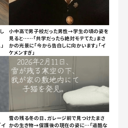
し
小中高で男子校だった男性→学生の頃の姿を
見ると……「共学だったら絶対モテてた」まさ
」
かの光景に「今から告白しに向かいます」「イ
ケメンすぎ」
雪の残る冬の日、ガレージ前で見つけたまさ
「イ
かの生き物→保護後の現在の姿に…「過酷な