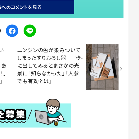
稿へのコメントを見る
い
ニンジンの色が染みついて
しまったすりおろし器 →外
ああ
に出してみるとまさかの光
！」
景に「知らなかった」「人参
」
でも有効とは」